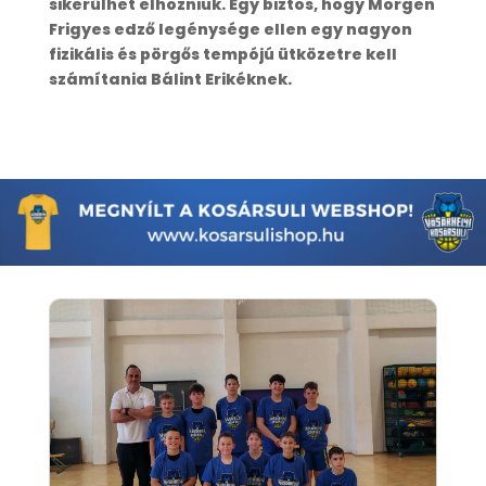
sikerülhet elhozniuk. Egy biztos, hogy Morgen
Frigyes edző legénysége ellen egy nagyon
fizikális és pörgős tempójú ütközetre kell
számítania Bálint Erikéknek.