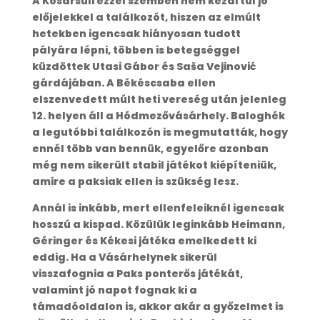
A Kosársuli ezzel szemben nem kezdi túl jó
előjelekkel a találkozót, hiszen az elmúlt
hetekben igencsak hiányosan tudott
pályára lépni, többen is betegséggel
küzdöttek Utasi Gábor és Saša Vejinović
gárdájában. A Békéscsaba ellen
elszenvedett múlt heti vereség után jelenleg
12. helyen áll a Hódmezővásárhely. Baloghék
a legutóbbi találkozón is megmutatták, hogy
ennél több van bennük, egyelőre azonban
még nem sikerült stabil játékot kiépíteniük,
amire a paksiak ellen is szükség lesz.
Annál is inkább, mert ellenfeleiknél igencsak
hosszú a kispad. Közülük leginkább Heimann,
Géringer és Kékesi játéka emelkedett ki
eddig. Ha a Vásárhelynek sikerül
visszafognia a Paks ponterős játékát,
valamint jó napot fognak ki a
támadóoldalon is, akkor akár a győzelmet is