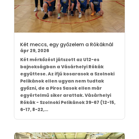
Két meccs, egy győzelem a Rókáknál
ápr 29, 2026
Két mérkőzést játszott az U12-es
bajnokságban a Vásárhelyi Rókák
együttese. Az ifjú kosarasok a Szolnoki
Pelikánok ellen ugyan nem tudtak
győzni, de a Piros Sasok ellen már
egyértelmű siker arattak. Vásárhelyi
Rókák - Szolnoki Pelikánok 39-67 (12-15,
6-17, 8-22,...