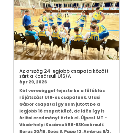
Az ország 24 legjobb csapata között
zárt a Kosársuli U16/A
ápr 29, 2026
Két vereséggel fejezte be a főtáblás
rájátszást U16-os csapatunk. Utasi
Gábor csapata így nem jutott be a
legjobb 16 csapat közé, de idén így is
óriási eredményt értek el. Újpest MT -
Vásárhelyi Kosársuli 56-53Kosársuli:
Borus 20/15, Soós 8, Papp 12, Ambrus 6/3,