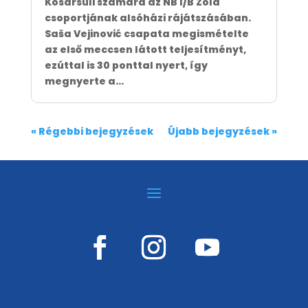
Kosársuli számára az NB I/B Zöld
csoportjának alsóházi rájátszásában.
Saša Vejinović csapata megismételte
az első meccsen látott teljesítményt,
ezúttal is 30 ponttal nyert, így
megnyerte a...
« Régebbi bejegyzések
Újabb bejegyzések »