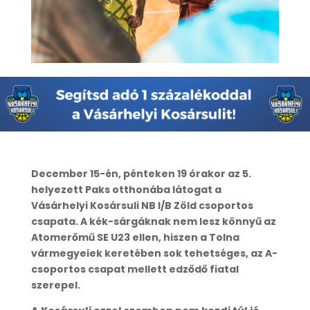
December 15-én, pénteken 19 órakor az 5.
helyezett Paks otthonába látogat a
Vásárhelyi Kosársuli NB I/B Zöld csoportos
csapata. A kék-sárgáknak nem lesz könnyű az
Atomerőmű SE U23 ellen, hiszen a Tolna
vármegyeiek keretében sok tehetséges, az A-
csoportos csapat mellett edződő fiatal
szerepel.