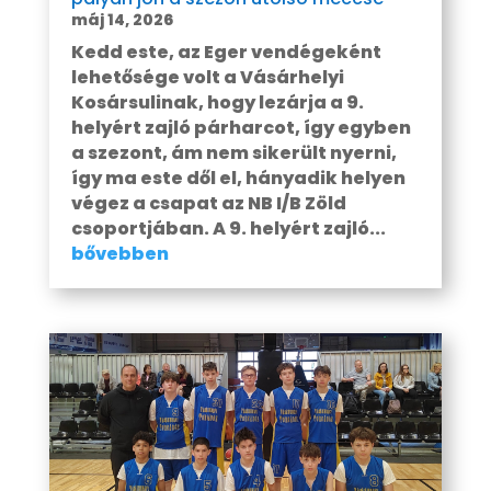
máj 14, 2026
Kedd este, az Eger vendégeként
lehetősége volt a Vásárhelyi
Kosársulinak, hogy lezárja a 9.
helyért zajló párharcot, így egyben
a szezont, ám nem sikerült nyerni,
így ma este dől el, hányadik helyen
végez a csapat az NB I/B Zöld
csoportjában. A 9. helyért zajló...
bővebben