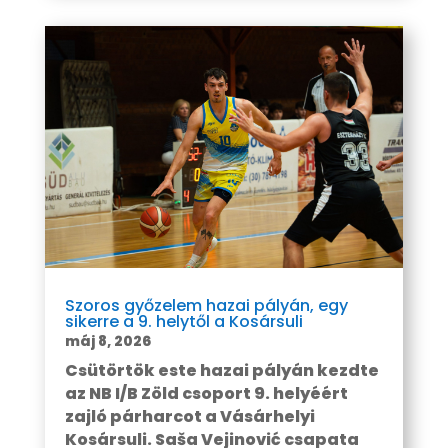
Szoros győzelem hazai pályán, egy
sikerre a 9. helytől a Kosársuli
máj 8, 2026
Csütörtök este hazai pályán kezdte
az NB I/B Zöld csoport 9. helyéért
zajló párharcot a Vásárhelyi
Kosársuli. Saša Vejinović csapata