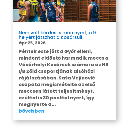
Nem volt kérdés: simán nyert, a 9.
helyért játszhat a Kosársuli
ápr 25, 2026
Péntek este jött a Győr elleni,
mindent eldöntő harmadik meccs a
Vásárhelyi Kosársuli számára az NB
I/B Zöld csoportjának alsóházi
rájátszásában. Saša Vejinović
csapata megismételte az első
meccsen látott teljesítményt,
ezúttal is 30 ponttal nyert, így
megnyerte a...
bővebben