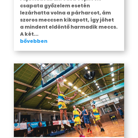
csapata győzelem esetén
lezárhatta volna a párharcot, ám
szoros meccsen kikapott, így jöhet
a mindent eldöntő harmadik meccs.
A két...
bővebben