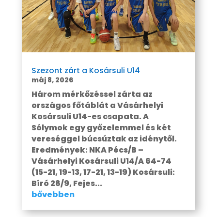
Szezont zárt a Kosársuli U14
máj 8, 2026
Három mérkőzéssel zárta az
országos főtáblát a Vásárhelyi
Kosársuli U14-es csapata. A
Sólymok egy győzelemmel és két
vereséggel búcsúztak az idénytől.
Eredmények: NKA Pécs/B –
Vásárhelyi Kosársuli U14/A 64-74
(15-21, 19-13, 17-21, 13-19) Kosársuli:
Bíró 28/9, Fejes...
bővebben