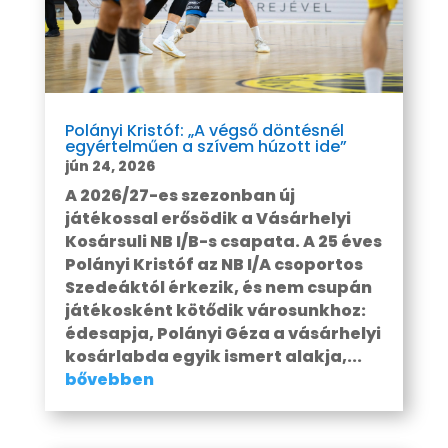
Polányi Kristóf: „A végső döntésnél
egyértelműen a szívem húzott ide”
jún 24, 2026
A 2026/27-es szezonban új
játékossal erősödik a Vásárhelyi
Kosársuli NB I/B-s csapata. A 25 éves
Polányi Kristóf az NB I/A csoportos
Szedeáktól érkezik, és nem csupán
játékosként kötődik városunkhoz:
édesapja, Polányi Géza a vásárhelyi
kosárlabda egyik ismert alakja,...
bővebben