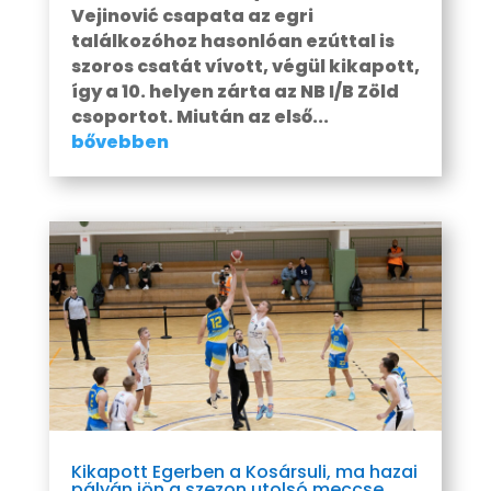
Vejinović csapata az egri
találkozóhoz hasonlóan ezúttal is
szoros csatát vívott, végül kikapott,
így a 10. helyen zárta az NB I/B Zöld
csoportot. Miután az első...
bővebben
Kikapott Egerben a Kosársuli, ma hazai
pályán jön a szezon utolsó meccse