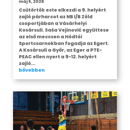
máj 5, 2026
Csütörtök este elkezdi a 9. helyért
zajló párharcot az NB I/B Zöld
csoportjában a Vásárhelyi
Kosársuli. Saša Vejinović együttese
az első meccsen a Hódtói
Sportcsarnokban fogadja az Egert.
A Kosársuli a Győr, az Eger a PTE-
PEAC ellen nyert a 9-12. helyért
zajló...
bővebben