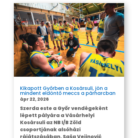
Kikapott Győrben a Kosársuli, jön a
mindent eldöntő meccs a párharcban
ápr 22, 2026
Szerda este a Győr vendégeként
lépett pályára a Vásárhelyi
Kosársuli az NB I/B Zöld
csoportjának alsóházi
rájátszásában. Saša Vejinović