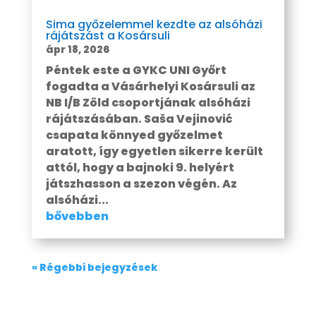
Sima győzelemmel kezdte az alsóházi
rájátszást a Kosársuli
ápr 18, 2026
Péntek este a GYKC UNI Győrt
fogadta a Vásárhelyi Kosársuli az
NB I/B Zöld csoportjának alsóházi
rájátszásában. Saša Vejinović
csapata könnyed győzelmet
aratott, így egyetlen sikerre került
attól, hogy a bajnoki 9. helyért
játszhasson a szezon végén. Az
alsóházi...
bővebben
« Régebbi bejegyzések