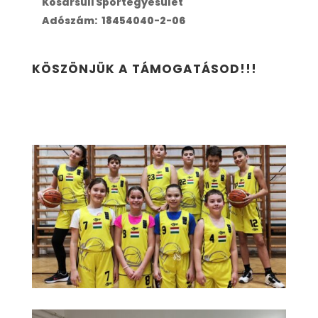
Kosársuli Sportegyesület
Adószám:
18454040-2-06
KÖSZÖNJÜK A TÁMOGATÁSOD!!!