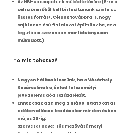
Az NBI-es csapatunk működtetésére
(Erre a
célra önerőből kell biztosítanunk szinte az
összes forrást. Célunk továbbra is, hogy
sajátnevelésű fiatalokat építsünk be, ez a
legutóbbi szezonban már látványosan
működött.)
Te mit tehetsz?
Nagyon hálásak leszünk, ha a Vásárhelyi
Kosársulinak ajánlod fel személyi
jövedelemadód 1 százalékát.
Ehhez csak add meg a alábbi adatokat az
adóbevallásod leadásakor minden évben
május 20-ig:
Szervezet neve: Hódmezővásárhelyi