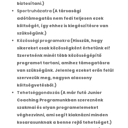
biztosítani.)
Sportruházatra
(A társasági
adótámogatás nem fedi teljesen ezek
költségét, így ehhez is kiegészítésre van
szükségünk.)
Közösségi programokra
(Hisszük, hogy
sikereket csak közösségként érhetünk el!
Szeretnénk minél több közösségépítő
programot tartani, amihez támogatásra
van szükségünk. Jelenleg ezeket erőn felül
szervezük meg, nagyon alacsony
költségvetésből.)
Tehetséggondozás
(A már futó Junior
Coaching Programunkban szereznénk
szakmai és olyan programelemeket
véghezvinni, ami segít kiaknázni minden
kosarasunknak a benne rejlő tehetséget.)