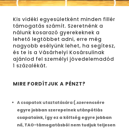
Kis vidéki egyesületként minden fillér
támogatás számít. Szeretnénk a
nálunk kosarazó gyerekeknek a
lehető legtöbbet adni, erre még
nagyobb esélyünk lehet, ha segítesz,
és te is a Vásárhelyi Kosársulinak
ajánlod fel személyi jövedelemadód
1 százalékát.
MIRE FORDÍTJUK A PÉNZT?
A csapatok utaztatására
(.szerencsére
egyre jobban szerepelnek utánpótlás
csapataink, így ez a költség egyre jobban
nő, TAO-támogatásból nem tudjuk teljesen