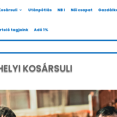
Kosársuli
Utánpótlás
NB I
Női csapat
Gazdálk
rtoló tagjaink
Adó 1%
ELYI KOSÁRSULI