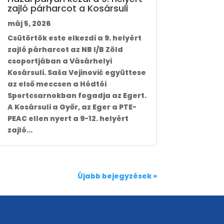
zajló párharcot a Kosársuli
máj 5, 2026
Csütörtök este elkezdi a 9. helyért
zajló párharcot az NB I/B Zöld
csoportjában a Vásárhelyi
Kosársuli. Saša Vejinović együttese
az első meccsen a Hódtói
Sportcsarnokban fogadja az Egert.
A Kosársuli a Győr, az Eger a PTE-
PEAC ellen nyert a 9-12. helyért
zajló...
Újabb bejegyzések »