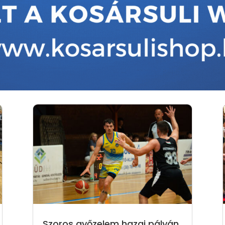
Szoros győzelem hazai pályán,