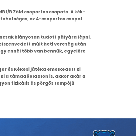
NB I/B Zöld csoportos csapata. A kék-
 tehetséges, az A-csoportos csapat
gencsak hiányosan tudott pályára lépni,
elszenvedett múlt heti vereség után
ogy ennél több van bennük, egyelőre
ger és Kékesi játéka emelkedett ki
 ki a támadóoldalon is, akkor akár a
yon fizikális és pörgős tempójú