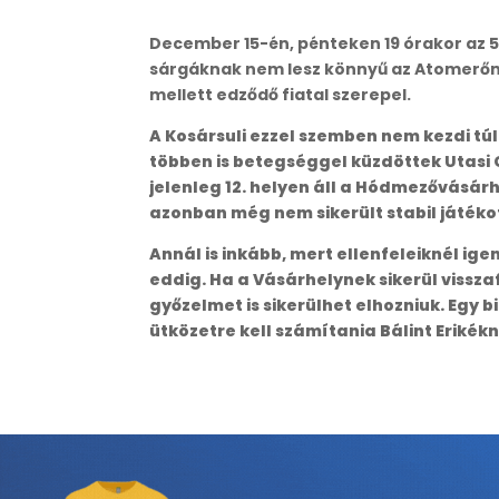
December 15-én, pénteken 19 órakor az 5.
sárgáknak nem lesz könnyű az Atomerőmű
mellett edződő fiatal szerepel.
A Kosársuli ezzel szemben nem kezdi túl
többen is betegséggel küzdöttek Utasi 
jelenleg 12. helyen áll a Hódmezővásár
azonban még nem sikerült stabil játékot 
Annál is inkább, mert ellenfeleiknél ig
eddig. Ha a Vásárhelynek sikerül vissza
győzelmet is sikerülhet elhozniuk. Egy 
ütközetre kell számítania Bálint Erikékn