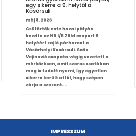
egy sikerre a 9. helytől a
Kosársuli
máj 8, 2026
Csütörtök este hazai pályán
kezdte az NB I/B Zöld csoport 9.
helyéért zajló párharcot a
Vásárhelyi Kosársuli. Saša
Vejinović csapata végig vezetett a
mérkőzésen, amit szoros csatában
meg is tudott nyerni, így egyetlen
sikerre került attól, hogy szépen
zárja a szezont....
IMPRESSZUM