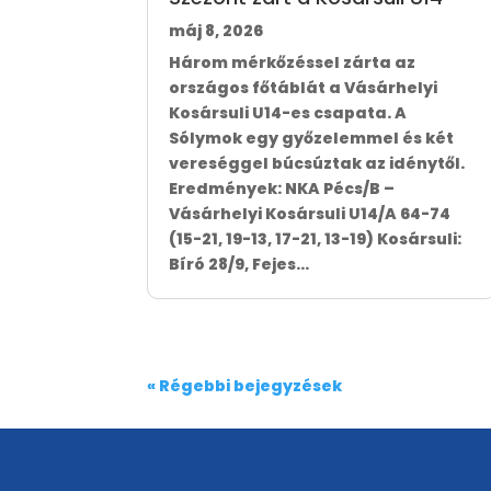
máj 8, 2026
Három mérkőzéssel zárta az
országos főtáblát a Vásárhelyi
Kosársuli U14-es csapata. A
Sólymok egy győzelemmel és két
vereséggel búcsúztak az idénytől.
Eredmények: NKA Pécs/B –
Vásárhelyi Kosársuli U14/A 64-74
(15-21, 19-13, 17-21, 13-19) Kosársuli:
Bíró 28/9, Fejes...
« Régebbi bejegyzések