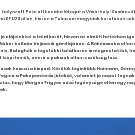
 helyezett Paks otthonába látogat a Vásárhelyi Kosársuli 
 SE U23 ellen, hiszen a Tolna vármegyeiek keretében sok
 jó előjelekkel a találkozót, hiszen az elmúlt hetekben i
Gábor és Saša Vejinović gárdájában. A Békéscsaba ellen 
hely. Baloghék a legutóbbi találkozón is megmutatták, h
kiépíteniük, amire a paksiak ellen is szükség lesz.
encsak hosszú a kispad. Közülük leginkább Heimann, Gérin
fognia a Paks ponterős játékát, valamint jó napot fognak
biztos, hogy Morgen Frigyes edző legénysége ellen egy nag
ek.