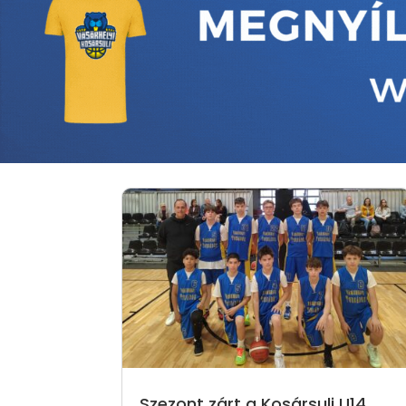
Szezont zárt a Kosársuli U14