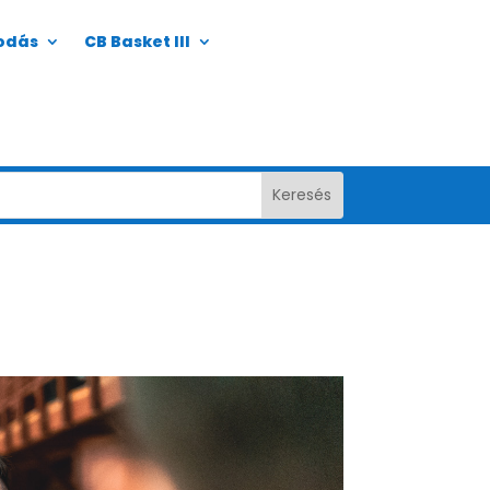
odás
CB Basket III