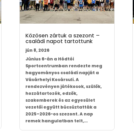
Közösen zártuk a szezont –
családi napot tartottunk
jún 8, 2026
Június 6-án a Hódtói
Sportcentrumban rendezte meg
hagyományos családi napját a
Vásárhelyi Kosársuli. A
rendezvényen játékosok, szülők,
hozzátartozók, edzők,
szakemberek és az egyesület
vezetői együtt búcsúztatták a
2025–2026-os szezont. A nap
remek hangulatban telt,...