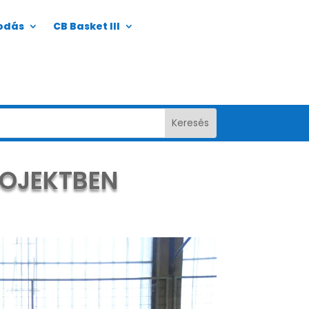
odás
CB Basket III
ROJEKTBEN