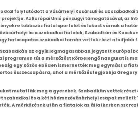
okkal folytatódott a Vásárhelyi Kosársuli és az szabadkai 
ó projektje. Az Európai Unió pénzügyi támogatásával, az I
ekre többszáz fiatal sportolót és lakost várnak a határ
ővásárhelyi és a szabadkai fiatalok, Szabadkán és Kecs
gy hatcsapatos szabadkai tornán vettek részt a leifjabb 
y Szabadkán az egyik legmagasabban jegyzett európai ba
mai programon túl a mérkőzést körbelengő hangulat is m
pedig egy közös ebéden ismerhették meg egymást a fiatalok
rtos összecsapásra, ahol a mérkőzés legjobbja Gregory L
ásukat mutatták meg a gyerekek. Szabadkán vettek részt
t szabadkai és a két hódmezővásárhelyi csapat mellett T
rték. A mérkőzések után a fiatalok az állatkerben szerez