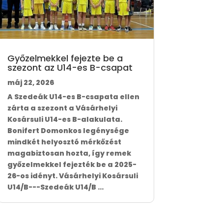
Győzelmekkel fejezte be a
szezont az U14-es B-csapat
máj 22, 2026
A Szedeák U14-es B-csapata ellen
zárta a szezont a Vásárhelyi
Kosársuli U14-es B-alakulata.
Bonifert Domonkos legénysége
mindkét helyosztó mérkőzést
magabiztosan hozta, így remek
győzelmekkel fejezték be a 2025-
26-os idényt. Vásárhelyi Kosársuli
U14/B---Szedeák U14/B ...