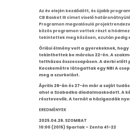
Az év elején kezdődött, és újabb program
CB Basket III címet viselő határonátnyúl
Programon megvalósuló projektrendezvény
közös programon vettek részt a hódmez
tekintettek meg közösen, ezután pedig e
Óriási élmény volt a gyerekeknek, hog
tekinthettek be március 22-én. A szak
teltházas összecsapáson. A derbi előtt 
Kecskemétre látogattak egy NBI A csopo
meg a szurkolást.
Április 26-án és 27-én már a saját tud
ahol a Szabadka diadalmaskodott. A ké
résztevevők. A tornát a házigazdák nye
EREDMÉNYEK
2025.04.26. SZOMBAT
10:00 (2015) Spartak – Zenta 41-22