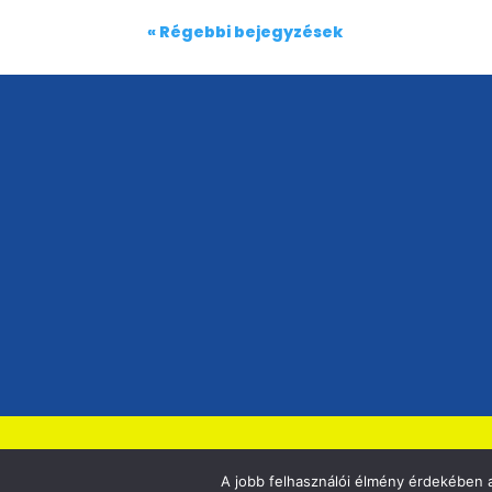
« Régebbi bejegyzések
A jobb felhasználói élmény érdekében a