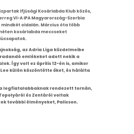
Szpartak Ifjúsági Kosárlabda Klub közös,
nterreg VI-A IPA Magyarország-Szerbia
 mindkét oldalán. Március óta több
keméten kosárlabda meccseket
fiúcsapatok.
jnokság, az Adria Liga küzdelmeibe
aradandó emlékeket adott nekik a
. Így volt ez április 12-én is, amikor
ee külön köszöntötte őket, és hálálta
 a legfiatalabbaknak rendezett tornán,
opolyáról és Zentáról voltak
tek további élményeket, Palicson.