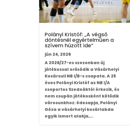
Polányi Kristóf: „A végső
döntésnél egyértelműen a
szívem húzott ide”
jún 24, 2026
A 2026/27-es szezonban új
játékossal erősödik a Vásárhelyi
Kosársuli NB I/B-s csapata. A 25
éves Polányi Kristóf az NB I/A
csoportos Szedeáktól érkezik, és
nem csupán játékosként kötődik
városunkhoz: édesapja, Polányi
Géza a vásárhelyi kosárlabda
egyik ismert alakja,...