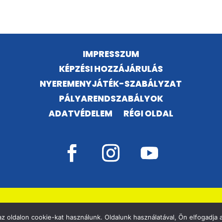
IMPRESSZUM
KÉPZÉSI HOZZÁJÁRULÁS
NYEREMENYJÁTÉK-SZABÁLYZAT
PÁLYARENDSZABÁLYOK
ADATVÉDELEM
RÉGI OLDAL
©
VÁSÁRHELYI KOSÁRSULI, MINDEN JOG FENNTARTVA!
z oldalon cookie-kat használunk. Oldalunk használatával, Ön elfogadja a