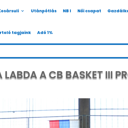
Kosársuli
Utánpótlás
NB I
Női csapat
Gazdálk
rtoló tagjaink
Adó 1%
LABDA A CB BASKET III P