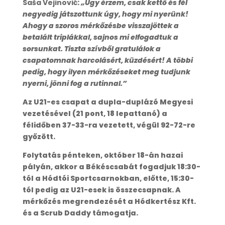
Saša Vejinović
:
„Úgy érzem, csak kettő és fél
negyedig játszottunk úgy, hogy mi nyerünk!
Ahogy a szoros mérkőzésbe visszajöttek a
betalált triplákkal, sajnos mi elfogadtuk a
sorsunkat. Tiszta szívből gratulálok a
csapatomnak harcolásért, küzdésért! A többi
pedig, hogy ilyen mérkőzéseket meg tudjunk
nyerni, jönni fog a rutinnal.”
Az U21-es csapat a dupla-duplázó Megyesi
vezetésével (21 pont, 18 lepattanó) a
félidőben 37-33-ra vezetett, végül 92-72-re
győzött.
Folytatás pénteken, október 18-án hazai
pályán, akkor a Békéscsabát fogadjuk 18:30-
tól a Hódtói Sportcsarnokban, előtte, 15:30-
tól pedig az U21-esek is összecsapnak. A
mérkőzés megrendezését a Hódkertész Kft.
és a Scrub Daddy támogatja.