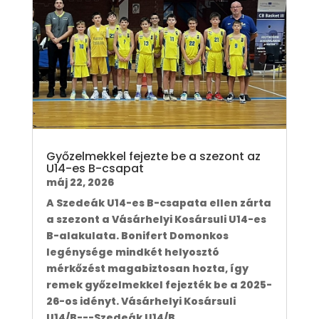
Győzelmekkel fejezte be a szezont az
U14-es B-csapat
máj 22, 2026
A Szedeák U14-es B-csapata ellen zárta
a szezont a Vásárhelyi Kosársuli U14-es
B-alakulata. Bonifert Domonkos
legénysége mindkét helyosztó
mérkőzést magabiztosan hozta, így
remek győzelmekkel fejezték be a 2025-
26-os idényt. Vásárhelyi Kosársuli
U14/B---Szedeák U14/B ...