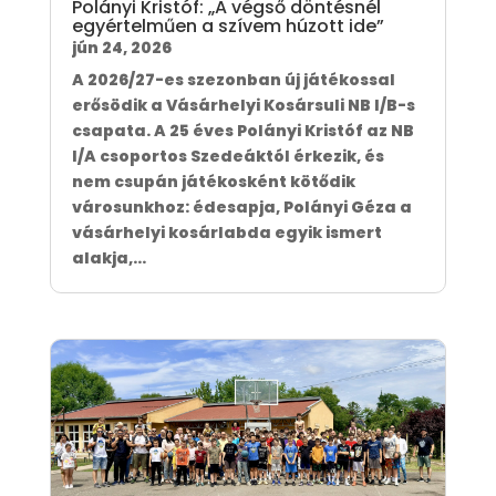
Polányi Kristóf: „A végső döntésnél
egyértelműen a szívem húzott ide”
jún 24, 2026
A 2026/27-es szezonban új játékossal
erősödik a Vásárhelyi Kosársuli NB I/B-s
csapata. A 25 éves Polányi Kristóf az NB
I/A csoportos Szedeáktól érkezik, és
nem csupán játékosként kötődik
városunkhoz: édesapja, Polányi Géza a
vásárhelyi kosárlabda egyik ismert
alakja,...