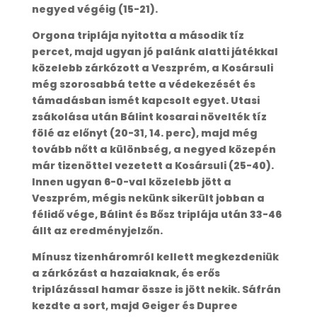
negyed végéig (15-21).
Orgona triplája nyitotta a második tíz
percet, majd ugyan jó palánk alatti játékkal
közelebb zárkózott a Veszprém, a Kosársuli
még szorosabbá tette a védekezését és
támadásban ismét kapcsolt egyet. Utasi
zsákolása után Bálint kosarai növelték tíz
fölé az előnyt (20-31, 14. perc), majd még
tovább nőtt a különbség, a negyed közepén
már tizenöttel vezetett a Kosársuli (25-40).
Innen ugyan 6-0-val közelebb jött a
Veszprém, mégis nekünk sikerült jobban a
félidő vége, Bálint és Bősz triplája után 33-46
állt az eredményjelzőn.
Mínusz tizenháromról kellett megkezdeniük
a zárkózást a hazaiaknak, és erős
triplázással hamar össze is jött nekik. Sáfrán
kezdte a sort, majd Geiger és Dupree