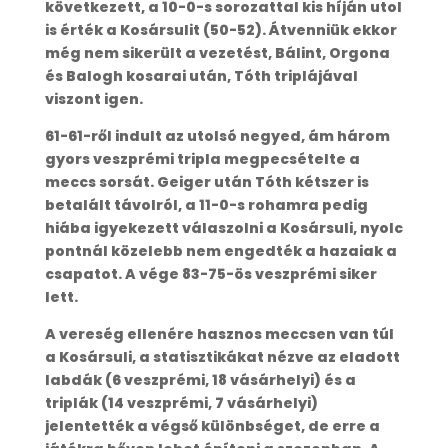
következett, a 10-0-s sorozattal kis híján utol
is érték a Kosársulit (50-52). Átvenniük ekkor
még nem sikerült a vezetést, Bálint, Orgona
és Balogh kosarai után, Tóth triplájával
viszont igen.
61-61-ről indult az utolsó negyed, ám három
gyors veszprémi tripla megpecsételte a
meccs sorsát. Geiger után Tóth kétszer is
betalált távolról, a 11-0-s rohamra pedig
hiába igyekezett válaszolni a Kosársuli, nyolc
pontnál közelebb nem engedték a hazaiak a
csapatot. A vége 83-75-ös veszprémi siker
lett.
A vereség ellenére hasznos meccsen van túl
a Kosársuli, a statisztikákat nézve az eladott
labdák (6 veszprémi, 18 vásárhelyi) és a
triplák (14 veszprémi, 7 vásárhelyi)
jelentették a végső különbséget, de erre a