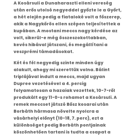
A Kosársuli a Dunaharaszti elleni vereség
után erős utolsó negyeddel győzte le a Győrt,
a hét elején pedig a fiataloké volt a főszerep,
akik a Nagykőrös ellen szépen teljesítettek a
kupában. A mostani meccs nagy kérdése az
volt, sikerül-e még összeszokottabban,
kevés hibával játszani, és megállítani a
veszprémi támadásokat.
Két és fél negyedig szinte minden úgy
alakult, ahogy mi szerettük volna. Bálint
triplájával indult a meccs, majd ugyan
Dupree vezetésével a 4. percig
folyamatosan a hazaiak vezettek, 10-7-ről
produkált egy 11-0-s rohamot a Kosársuli. A
remek meccset játszó Bősz kosarai után
Borbáth hármasa növelte nyolcra a
vásárhelyi előnyt (10-18, 7. perc), ezt a
különbséget pedig Borbáth pontjainak
köszönhetően tartani is tudta a csapat a