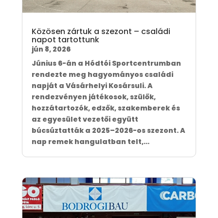
Közösen zártuk a szezont – családi
napot tartottunk
jún 8, 2026
Június 6-án a Hódtói Sportcentrumban
rendezte meg hagyományos családi
napját a Vásárhelyi Kosársuli. A
rendezvényen játékosok, szülők,
hozzátartozók, edzők, szakemberek és
az egyesület vezetői együtt
búcsúztatták a 2025–2026-os szezont. A
nap remek hangulatban telt,...