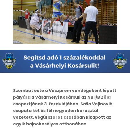
Szombat este a Veszprém vendégeként lépett
pályára a Vásárhelyi Kosársuli az NB I/B Zöld
csoportjának 3. fordulójában. Saša Vejinović
csapata két és fél negyeden keresztül
vezetett, végül szoros csatában kikapott az
egyik bajnokesélyes otthonában.