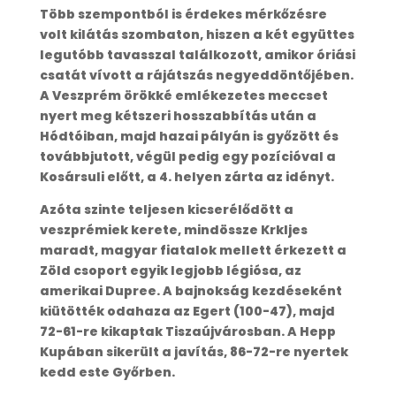
Több szempontból is érdekes mérkőzésre
volt kilátás szombaton, hiszen a két együttes
legutóbb tavasszal találkozott, amikor óriási
csatát vívott a rájátszás negyeddöntőjében.
A Veszprém örökké emlékezetes meccset
nyert meg kétszeri hosszabbítás után a
Hódtóiban, majd hazai pályán is győzött és
továbbjutott, végül pedig egy pozícióval a
Kosársuli előtt, a 4. helyen zárta az idényt.
Azóta szinte teljesen kicserélődött a
veszprémiek kerete, mindössze Krkljes
maradt, magyar fiatalok mellett érkezett a
Zöld csoport egyik legjobb légiósa, az
amerikai Dupree. A bajnokság kezdéseként
kiütötték odahaza az Egert (100-47), majd
72-61-re kikaptak Tiszaújvárosban. A Hepp
Kupában sikerült a javítás, 86-72-re nyertek
kedd este Győrben.