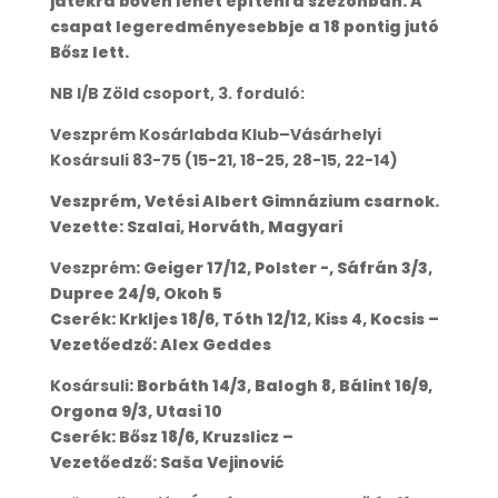
játékra bőven lehet építeni a szezonban. A
csapat legeredményesebbje a 18 pontig jutó
Bősz lett.
NB I/B Zöld csoport, 3. forduló:
Veszprém Kosárlabda Klub–Vásárhelyi
Kosársuli 83-75 (15-21, 18-25, 28-15, 22-14)
Veszprém, Vetési Albert Gimnázium csarnok.
Vezette: Szalai, Horváth, Magyari
Veszprém
: Geiger 17/12, Polster -, Sáfrán 3/3,
Dupree 24/9, Okoh 5
Cserék: Krkljes 18/6, Tóth 12/12, Kiss 4, Kocsis –
Vezetőedző: Alex Geddes
Kosársuli
: Borbáth 14/3, Balogh 8, Bálint 16/9,
Orgona 9/3, Utasi 10
Cserék: Bősz 18/6, Kruzslicz –
Vezetőedző: Saša Vejinović