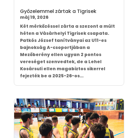
Győzelemmel zártak a Tigrisek
máj 19, 2026
Két mérkőzéssel zárta a szezont a múlt
héten a Vásárhelyi Tigrisek csapata.
Patkós József tanítványai az U11-es
bajnokság A-csoportjában a
Mezőberény ellen ugyan 2 pontos
vereséget szenvedtek, de a Lehel
Kosársuli ellen magabiztos sikerrel
fejezték be a 2025-26-os...