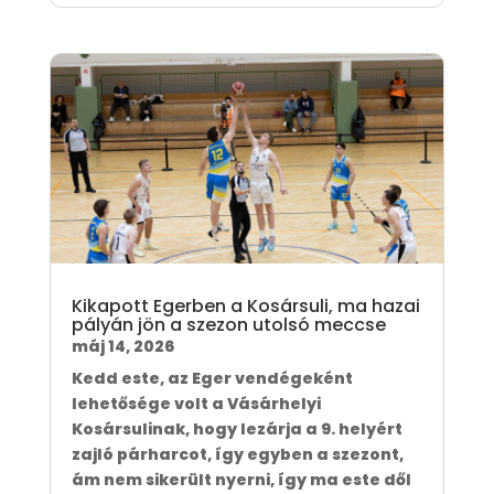
Kikapott Egerben a Kosársuli, ma hazai
pályán jön a szezon utolsó meccse
máj 14, 2026
Kedd este, az Eger vendégeként
lehetősége volt a Vásárhelyi
Kosársulinak, hogy lezárja a 9. helyért
zajló párharcot, így egyben a szezont,
ám nem sikerült nyerni, így ma este dől