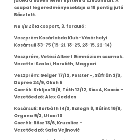
játékra bőven lehet építeni a szezonban. A
csapat legeredményesebbje a 18 pontig jutó
Bősz lett.
NB I/B Zöld csoport, 3. forduló:
Veszprém Kosárlabda Klub–Vásárhelyi
Kosársuli 83-75 (15-21, 18-25, 28-15, 22-14)
Veszprém, Vetési Albert Gimnázium csarnok.
Vezette: Szalai, Horváth, Magyari
Veszprém
: Geiger 17/12, Polster -, Sáfrán 3/3,
Dupree 24/9, Okoh 5
Cserék: Krkljes 18/6, Tóth 12/12, Kiss 4, Kocsis –
Vezetőedző: Alex Geddes
Kosársuli
: Borbáth 14/3, Balogh 8, Bálint 16/9,
Orgona 9/3, Utasi 10
Cserék: Bősz 18/6, Kruzslicz –
Vezetőedző: Saša Vejinović