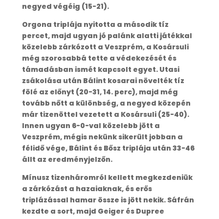
negyed végéig (15-21).
Orgona triplája nyitotta a második tíz
percet, majd ugyan jó palánk alatti játékkal
közelebb zárkózott a Veszprém, a Kosársuli
még szorosabbá tette a védekezését és
támadásban ismét kapcsolt egyet. Utasi
zsákolása után Bálint kosarai növelték tíz
fölé az előnyt (20-31, 14. perc), majd még
tovább nőtt a különbség, a negyed közepén
már tizenöttel vezetett a Kosársuli (25-40).
Innen ugyan 6-0-val közelebb jött a
Veszprém, mégis nekünk sikerült jobban a
félidő vége, Bálint és Bősz triplája után 33-46
állt az eredményjelzőn.
Mínusz tizenháromról kellett megkezdeniük
a zárkózást a hazaiaknak, és erős
triplázással hamar össze is jött nekik. Sáfrán
kezdte a sort, majd Geiger és Dupree