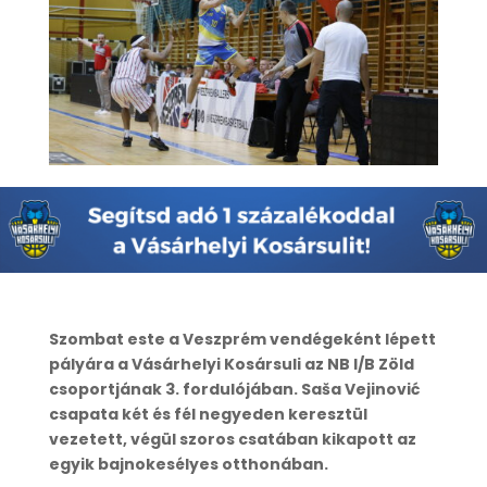
Szombat este a Veszprém vendégeként lépett
pályára a Vásárhelyi Kosársuli az NB I/B Zöld
csoportjának 3. fordulójában. Saša Vejinović
csapata két és fél negyeden keresztül
vezetett, végül szoros csatában kikapott az
egyik bajnokesélyes otthonában.