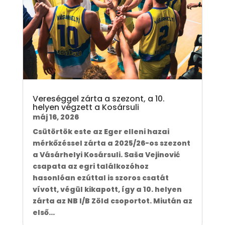
Vereséggel zárta a szezont, a 10.
helyen végzett a Kosársuli
máj 16, 2026
Csütörtök este az Eger elleni hazai
mérkőzéssel zárta a 2025/26-os szezont
a Vásárhelyi Kosársuli. Saša Vejinović
csapata az egri találkozóhoz
hasonlóan ezúttal is szoros csatát
vívott, végül kikapott, így a 10. helyen
zárta az NB I/B Zöld csoportot. Miután az
első...