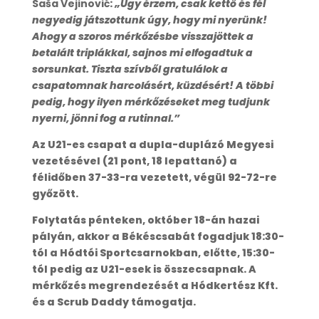
Saša Vejinović
:
„Úgy érzem, csak kettő és fél
negyedig játszottunk úgy, hogy mi nyerünk!
Ahogy a szoros mérkőzésbe visszajöttek a
betalált triplákkal, sajnos mi elfogadtuk a
sorsunkat. Tiszta szívből gratulálok a
csapatomnak harcolásért, küzdésért! A többi
pedig, hogy ilyen mérkőzéseket meg tudjunk
nyerni, jönni fog a rutinnal.”
Az U21-es csapat a dupla-duplázó Megyesi
vezetésével (21 pont, 18 lepattanó) a
félidőben 37-33-ra vezetett, végül 92-72-re
győzött.
Folytatás pénteken, október 18-án hazai
pályán, akkor a Békéscsabát fogadjuk 18:30-
tól a Hódtói Sportcsarnokban, előtte, 15:30-
tól pedig az U21-esek is összecsapnak. A
mérkőzés megrendezését a Hódkertész Kft.
és a Scrub Daddy támogatja.