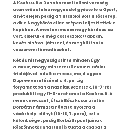
A Kosársuli a Dunaharaszti elleni vereség
után erős utolsó negyeddel győzte le a Győrt,
a hét elején pedig a fiataloké volt a főszerep,
akik a Nagykőrös ellen szépen teljesítettek a
kupában. A mostani meccs nagy kérdése az
volt, sikerül-e még összeszokottabban,
kevés hibával játszani, és megállítani a
veszprémi támadásokat.
Két és fél negyedig szinte minden úgy
alakult, ahogy mi szerettük volna. Bálint
triplájával indult a meccs, majd ugyan
Dupree vezetésével a 4. percig
folyamatosan a hazaiak vezettek, 10-7-ről
produkált egy 11-0-s rohamot a Kosársuli. A
remek meccset játszó Bősz kosarai után
Borbáth hármasa növelte nyolcra a
vásárhelyi előnyt (10-18, 7. perc), ezt a
különbséget pedig Borbáth pontjainak
köszönhetően tartani is tudta a csapat a