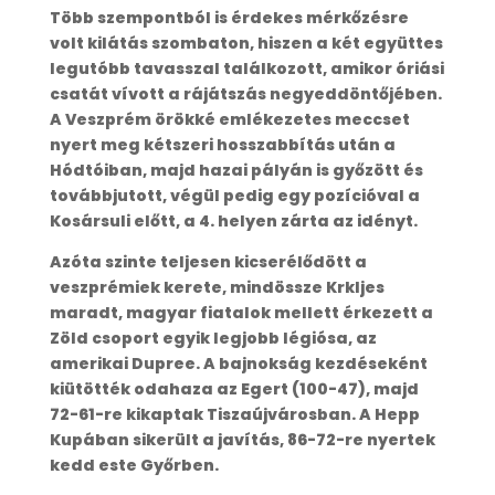
Több szempontból is érdekes mérkőzésre
volt kilátás szombaton, hiszen a két együttes
legutóbb tavasszal találkozott, amikor óriási
csatát vívott a rájátszás negyeddöntőjében.
A Veszprém örökké emlékezetes meccset
nyert meg kétszeri hosszabbítás után a
Hódtóiban, majd hazai pályán is győzött és
továbbjutott, végül pedig egy pozícióval a
Kosársuli előtt, a 4. helyen zárta az idényt.
Azóta szinte teljesen kicserélődött a
veszprémiek kerete, mindössze Krkljes
maradt, magyar fiatalok mellett érkezett a
Zöld csoport egyik legjobb légiósa, az
amerikai Dupree. A bajnokság kezdéseként
kiütötték odahaza az Egert (100-47), majd
72-61-re kikaptak Tiszaújvárosban. A Hepp
Kupában sikerült a javítás, 86-72-re nyertek
kedd este Győrben.