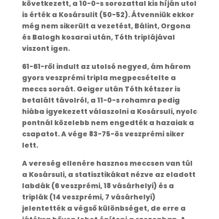
következett, a 10-0-s sorozattal kis híján utol
is érték a Kosársulit (50-52). Átvenniük ekkor
még nem sikerült a vezetést, Bálint, Orgona
és Balogh kosarai után, Tóth triplájával
viszont igen.
61-61-ről indult az utolsó negyed, ám három
gyors veszprémi tripla megpecsételte a
meccs sorsát. Geiger után Tóth kétszer is
betalált távolról, a 11-0-s rohamra pedig
hiába igyekezett válaszolni a Kosársuli, nyolc
pontnál közelebb nem engedték a hazaiak a
csapatot. A vége 83-75-ös veszprémi siker
lett.
A vereség ellenére hasznos meccsen van túl
a Kosársuli, a statisztikákat nézve az eladott
labdák (6 veszprémi, 18 vásárhelyi) és a
triplák (14 veszprémi, 7 vásárhelyi)
jelentették a végső különbséget, de erre a