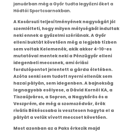
januárban még a Győr tudta legyőzni őket a
Hódtói Sportcsarnokban.
A Kosársuli teljesítményének nagyságát jól
szemlélteti, hogy milyen mélységből indultak
neki ennek a győzelmi szériának. A Győr
elleni buktát követően még a legjobb tízben
sem voltak Kelemenék, akik akkor 4-10-es
mutatóval mentek neki a Pénzügyőr elleni
idegenbeli meccsnek, ami óriási
fordulópontot jelentett a gárda életében.
Azóta senki sem tudott nyerni ellenük sem
hazai pályán, sem idegenben. A bajnokság
legnagyobb esélyese, a Dávid Kornél KA, a
Tiszaújváros, a Sopron, a Nagykőrös és a
Veszprém, de még a szomszédvár, örök
rivális Békéscsaba is vesztesen hagyta el a
pályát a velük vívott meccset követően.
Most azonban az a Paks érkezik majd