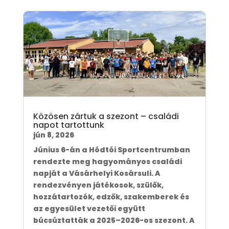
Közösen zártuk a szezont – családi
napot tartottunk
jún 8, 2026
Június 6-án a Hódtói Sportcentrumban
rendezte meg hagyományos családi
napját a Vásárhelyi Kosársuli. A
rendezvényen játékosok, szülők,
hozzátartozók, edzők, szakemberek és
az egyesület vezetői együtt
búcsúztatták a 2025–2026-os szezont. A