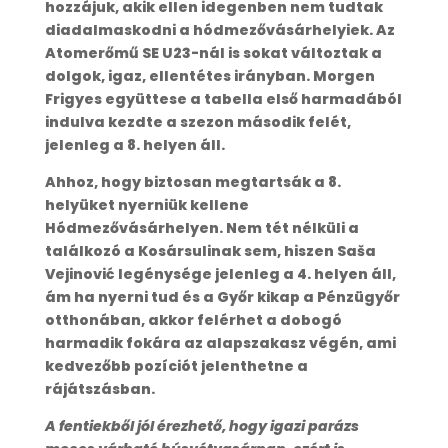
hozzájuk, akik ellen idegenben nem tudtak
diadalmaskodni a hódmezővásárhelyiek. Az
Atomerőmű SE U23-nál is sokat változtak a
dolgok, igaz, ellentétes irányban. Morgen
Frigyes együttese a tabella első harmadából
indulva kezdte a szezon második felét,
jelenleg a 8. helyen áll.
Ahhoz, hogy biztosan megtartsák a 8.
helyüket nyerniük kellene
Hódmezővásárhelyen. Nem tét nélküli a
találkozó a Kosársulinak sem, hiszen Saša
Vejinović legénysége jelenleg a 4. helyen áll,
ám ha nyerni tud és a Győr kikap a Pénzügyőr
otthonában, akkor felérhet a dobogó
harmadik fokára az alapszakasz végén, ami
kedvezőbb pozíciót jelenthetne a
rájátszásban.
A fentiekből jól érezhető, hogy igazi parázs