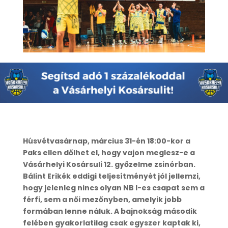
Húsvétvasárnap, március 31-én 18:00-kor a
Paks ellen dőlhet el, hogy vajon meglesz-e a
Vásárhelyi Kosársuli 12. győzelme zsinórban.
Bálint Erikék eddigi teljesítményét jól jellemzi,
hogy jelenleg nincs olyan NB I-es csapat sem a
férfi, sem a női mezőnyben, amelyik jobb
formában lenne náluk. A bajnokság második
felében gyakorlatilag csak egyszer kaptak ki,