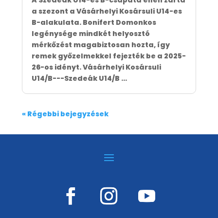
A Szedeák U14-es B-csapata ellen zárta
a szezont a Vásárhelyi Kosársuli U14-es
B-alakulata. Bonifert Domonkos
legénysége mindkét helyosztó
mérkőzést magabiztosan hozta, így
remek győzelmekkel fejezték be a 2025-
26-os idényt. Vásárhelyi Kosársuli
U14/B---Szedeák U14/B ...
« Régebbi bejegyzések