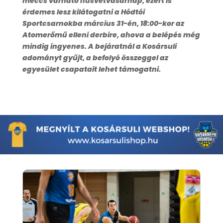
meccs várható húsvétvasárnap, ezért is
érdemes lesz kilátogatni a Hódtói
Sportcsarnokba március 31-én, 18:00-kor az
Atomerőmű elleni derbire, ahova a belépés még
mindig ingyenes. A bejáratnál a Kosársuli
adományt gyűjt, a befolyó összeggel az
egyesület csapatait lehet támogatni.