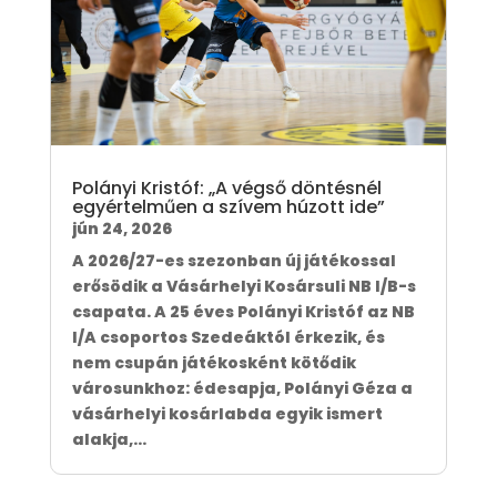
Polányi Kristóf: „A végső döntésnél
egyértelműen a szívem húzott ide”
jún 24, 2026
A 2026/27-es szezonban új játékossal
erősödik a Vásárhelyi Kosársuli NB I/B-s
csapata. A 25 éves Polányi Kristóf az NB
I/A csoportos Szedeáktól érkezik, és
nem csupán játékosként kötődik
városunkhoz: édesapja, Polányi Géza a
vásárhelyi kosárlabda egyik ismert
alakja,...