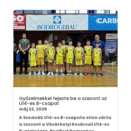
Győzelmekkel fejezte be a szezont az
U14-es B-csapat
máj 22, 2026
A Szedeák U14-es B-csapata ellen zárta
a szezont a Vásárhelyi Kosársuli U14-es