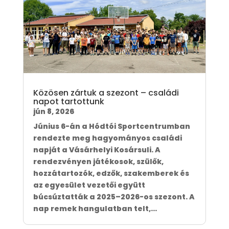
Közösen zártuk a szezont – családi
napot tartottunk
jún 8, 2026
Június 6-án a Hódtói Sportcentrumban
rendezte meg hagyományos családi
napját a Vásárhelyi Kosársuli. A
rendezvényen játékosok, szülők,
hozzátartozók, edzők, szakemberek és
az egyesület vezetői együtt
búcsúztatták a 2025–2026-os szezont. A
nap remek hangulatban telt,...