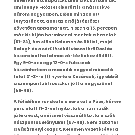
Innen kellett kapaszkodnia a Kosársulinak,
ami hellyel-közzel sikerült is a hátralévő
három negyedben. Előbb minden ott
folytatódott, ahol az első játékrészt
követően abbamaradt, hiszen a 15. percben
már kis híján harminccal mentek a hazaiak
(51-23), ám előbb Kelemen és Bálint, majd
Balogh és a sérüléséből visszatérő Rostás
kosaraival hatalmas zárkózás kezdődött.
Egy 9-0-s és egy 12-0-s futásnak
köszönhetően a második negyed második
felét 21-3-ra (!) nyerte a Kosársuli, így ebből
a szempontból rosszkor jött a nagyszünet
(56-46).
A félidőben rendezte a sorokat a Pécs, három
perc alatt 11-2-vel nyitották a harmadik
játékrészt, ami ismét visszaállította a szűk
húszpontos előnyüket (67-48). Nem adta fel
a vásárhelyi csapat, Kelemen vezetésével a