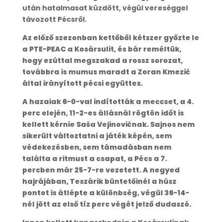
után hatalmasat küzdött, végül vereséggel
távozott Pécsről.
Az előző szezonban kettőből kétszer győzte le
a PTE-PEAC a Kosársulit, és bár reméltük,
hogy ezúttal megszakad a rossz sorozat,
továbbra is mumus maradt a Zoran Kmezić
által irányított pécsi együttes.
A hazaiak 6-0-val indították a meccset, a 4.
perc elején, 11-2-es állásnál rögtön időt is
kellett kérnie Saša Vejinovićnak. Sajnos nem
sikerült változtatni a játék képén, sem
védekezésben, sem támadásban nem
találta a ritmust a csapat, a Pécs a 7.
percben már 25-7-re vezetett. A negyed
hajrájában, Teszárik büntetőinél a húsz
pontot is átlépte a különbség, végül 36-14-
nél jött az első tíz perc végét jelző dudaszó.