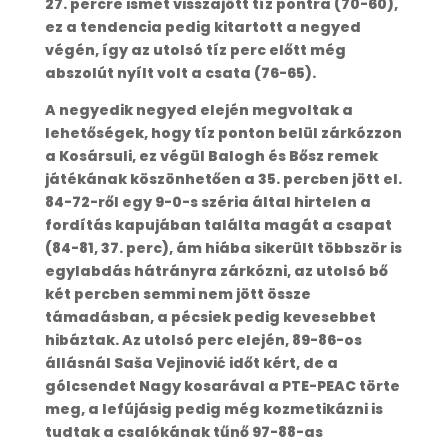
27. percre ismét visszajött tíz pontra (70-60),
ez a tendencia pedig kitartott a negyed
végén, így az utolsó tíz perc előtt még
abszolút nyílt volt a csata (76-65).
A negyedik negyed elején megvoltak a
lehetőségek, hogy tíz ponton belül zárkózzon
a Kosársuli, ez végül Balogh és Bősz remek
játékának köszönhetően a 35. percben jött el.
84-72-ről egy 9-0-s széria által hirtelen a
fordítás kapujában találta magát a csapat
(84-81, 37. perc), ám hiába sikerült többször is
egylabdás hátrányra zárkózni, az utolsó bő
két percben semmi nem jött össze
támadásban, a pécsiek pedig kevesebbet
hibáztak. Az utolsó perc elején, 89-86-os
állásnál Saša Vejinović időt kért, de a
gólcsendet Nagy kosarával a PTE-PEAC törte
meg, a lefújásig pedig még kozmetikázni is
tudtak a csalókának tűnő 97-88-as