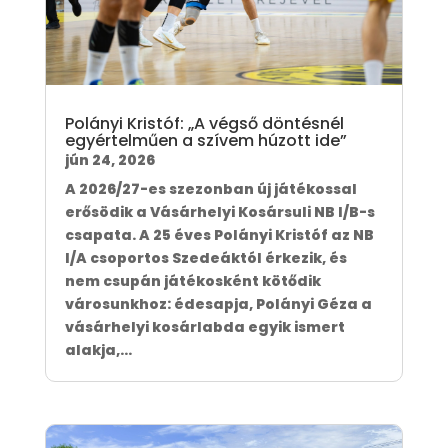
Polányi Kristóf: „A végső döntésnél
egyértelműen a szívem húzott ide”
jún 24, 2026
A 2026/27-es szezonban új játékossal
erősödik a Vásárhelyi Kosársuli NB I/B-s
csapata. A 25 éves Polányi Kristóf az NB
I/A csoportos Szedeáktól érkezik, és
nem csupán játékosként kötődik
városunkhoz: édesapja, Polányi Géza a
vásárhelyi kosárlabda egyik ismert
alakja,...