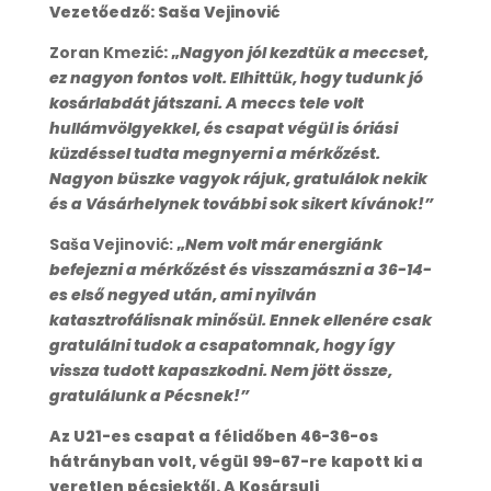
Vezetőedző: Saša Vejinović
Zoran Kmezić
: „
Nagyon jól kezdtük a meccset,
ez nagyon fontos volt. Elhittük, hogy tudunk jó
kosárlabdát játszani. A meccs tele volt
hullámvölgyekkel, és csapat végül is óriási
küzdéssel tudta megnyerni a mérkőzést.
Nagyon büszke vagyok rájuk, gratulálok nekik
és a Vásárhelynek további sok sikert kívánok!”
Saša Vejinović:
„
Nem volt már energiánk
befejezni a mérkőzést és visszamászni a 36-14-
es első negyed után, ami nyilván
katasztrofálisnak minősül. Ennek ellenére csak
gratulálni tudok a csapatomnak, hogy így
vissza tudott kapaszkodni. Nem jött össze,
gratulálunk a Pécsnek!”
Az U21-es csapat a félidőben 46-36-os
hátrányban volt, végül 99-67-re kapott ki a
veretlen pécsiektől. A Kosársuli