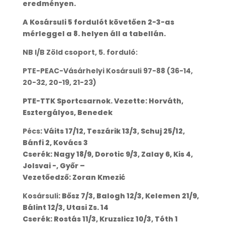
eredményen.
A Kosársuli 5 fordulót követően 2-3-as
mérleggel a 8. helyen áll a tabellán.
NB I/B Zöld csoport, 5. forduló:
PTE-PEAC-Vásárhelyi Kosársuli 97-88 (36-14,
20-32, 20-19, 21-23)
PTE-TTK Sportcsarnok. Vezette: Horváth,
Esztergályos, Benedek
Pécs
: Váits 17/12, Teszárik 13/3, Schuj 25/12,
Bánfi 2, Kovács 3
Cserék: Nagy 18/9, Dorotic 9/3, Zalay 6, Kis 4,
Jolsvai -, Győr –
Vezetőedző: Zoran Kmezić
Kosársuli
: Bősz 7/3, Balogh 12/3, Kelemen 21/9,
Bálint 12/3, Utasi Zs. 14
Cserék: Rostás 11/3, Kruzslicz 10/3, Tóth 1