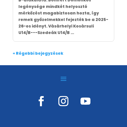
B-alakulata. Bonifert Domonkos
legénysége mindkét helyosztó
mérkőzést magabiztosan hozta, így
remek győzelmekkel fejezték be a 2025-
26-os idényt. Vásárhelyi Kosársuli
U14/B---Szedeák U14/B ...
« Régebbi bejegyzések