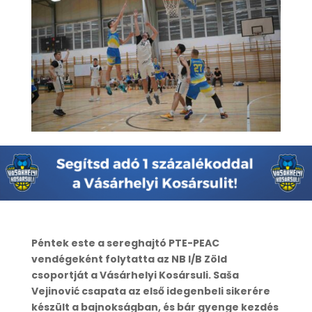
Péntek este a sereghajtó PTE-PEAC
vendégeként folytatta az NB I/B Zöld
csoportját a Vásárhelyi Kosársuli. Saša
Vejinović csapata az első idegenbeli sikerére
készült a bajnokságban, és bár gyenge kezdés