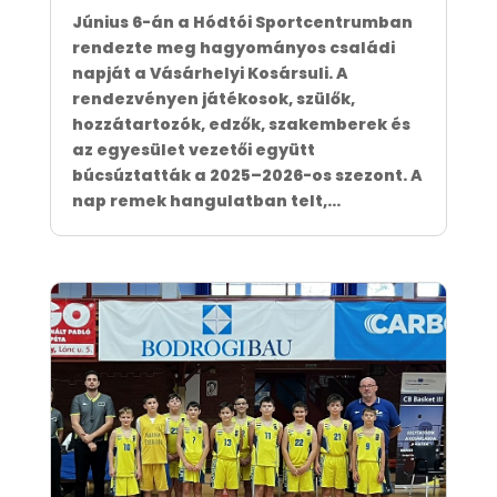
Június 6-án a Hódtói Sportcentrumban
rendezte meg hagyományos családi
napját a Vásárhelyi Kosársuli. A
rendezvényen játékosok, szülők,
hozzátartozók, edzők, szakemberek és
az egyesület vezetői együtt
búcsúztatták a 2025–2026-os szezont. A
nap remek hangulatban telt,...