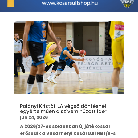
Polányi Kristóf: „A végső döntésnél
egyértelműen a szívem húzott ide”
jún 24, 2026
A 2026/27-es szezonban új játékossal
erősödik a Vásárhelyi Kosársuli NB I/B-s