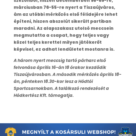
szezonból, hiszen decemberben 98-69-re,
márciusban 76-55-re nyert a Tiszaújváros,
ám az utóbbi mérkőzés első félidejére lehet
építeni, hiszen abszolút sikerült partiban
maradni. Az alapszakasz utolsó meccsein
megmutatta a csapat, hogy teljes vagy
közel teljes kerettel milyen játékerőt
képvisel, ez adhat lendületet mostanra is.
A három nyert meccsig tartó párharc első
felvonása április 16-án 18 órakor kezdődik
Tiszaújvárosban. A második mérkőzés április 18-
án, pénteken 18.30-kor lesz a Hódtói
Sportcsarnokban. A találkozó rendezését a
Hódkertész Kft. támogatja.