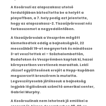
A Kosársuli az alapszakasz utolsó
fordulójában biztosította be a helyét a
playoffban, a 7. hely pedig azt jelentette,
hogy az alapszakasz-2. Tiszaújvárossal néz
farkasszemet a negyeddöntőben.
A tiszaújvárosiak a Veszprém mögött
kiemelkedtek eddig a bajnokságból, 22
meccsükből 19-et megnyertek és mindössze
3-at veszítettek el – Százhalombattán,
Budafokon és Veszprémben kaptak ki, hazai
környezetben veretlenek maradtak. Lekli
József együttesének erejét a Hepp-kupában
megszerzett bronzérem is mutatta.
Legveszélyesebb játékosuk a bajnokság
legjobb légiósának számító amerikai center,
Gabriel Murphy.
A Kosársulinak nem lehetnek jó emlékei a