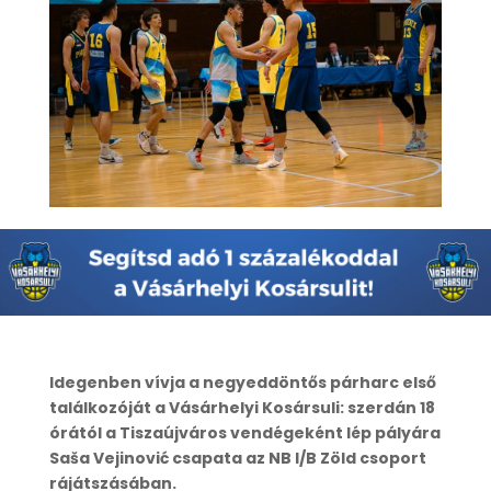
Idegenben vívja a negyeddöntős párharc első
találkozóját a Vásárhelyi Kosársuli: szerdán 18
órától a Tiszaújváros vendégeként lép pályára
Saša Vejinović csapata az NB I/B Zöld csoport
rájátszásában.