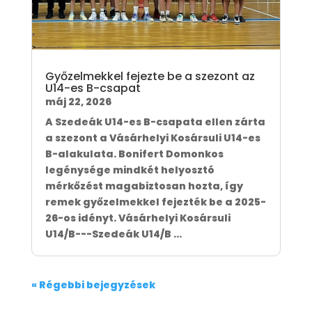
Győzelmekkel fejezte be a szezont az
U14-es B-csapat
máj 22, 2026
A Szedeák U14-es B-csapata ellen zárta
a szezont a Vásárhelyi Kosársuli U14-es
B-alakulata. Bonifert Domonkos
legénysége mindkét helyosztó
mérkőzést magabiztosan hozta, így
remek győzelmekkel fejezték be a 2025-
26-os idényt. Vásárhelyi Kosársuli
U14/B---Szedeák U14/B ...
« Régebbi bejegyzések