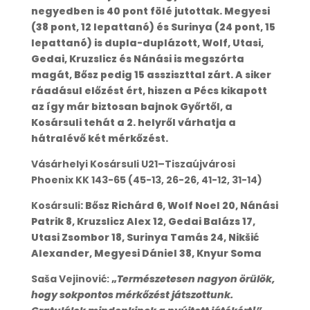
negyedben is 40 pont fölé jutottak. Megyesi
(38 pont, 12 lepattanó) és Surinya (24 pont, 15
lepattanó) is dupla-duplázott, Wolf, Utasi,
Gedai, Kruzslicz és Nánási is megszórta
magát, Bősz pedig 15 assziszttal zárt. A siker
ráadásul előzést ért, hiszen a Pécs kikapott
az így már biztosan bajnok Győrtől, a
Kosársuli tehát a 2. helyről várhatja a
hátralévő két mérkőzést.
Vásárhelyi Kosársuli U21–Tiszaújvárosi
Phoenix KK 143-65 (45-13, 26-26, 41-12, 31-14)
Kosársuli
: Bősz Richárd 6, Wolf Noel 20, Nánási
Patrik 8, Kruzslicz Alex 12, Gedai Balázs 17,
Utasi Zsombor 18, Surinya Tamás 24, Nikšić
Alexander, Megyesi Dániel 38, Knyur Soma
Saša Vejinović:
„
Természetesen nagyon örülök,
hogy sokpontos mérkőzést játszottunk.