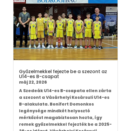
Győzelmekkel fejezte be a szezont az
U14-es B-csapat
máj 22, 2026
A Szedeák U14-es B-csapata ellen zárta
a szezont a Vásárhelyi Kosársuli U14-es
B-alakulata. Bonifert Domonkos
legénysége mindkét helyosztó
mérkőzést magabiztosan hozta, így
remek győzelmekkel fejezték be a 2025-