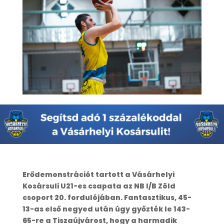
Erődemonstrációt tartott a Vásárhelyi
Kosársuli U21-es csapata az NB I/B Zöld
csoport 20. fordulójában. Fantasztikus, 45-
13-as első negyed után úgy győzték le 143-
65-re a Tiszaújvárost, hogy a harmadik