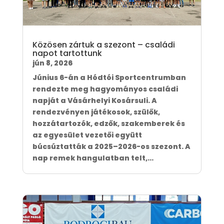
Közösen zártuk a szezont – családi
napot tartottunk
jún 8, 2026
Június 6-án a Hódtói Sportcentrumban
rendezte meg hagyományos családi
napját a Vásárhelyi Kosársuli. A
rendezvényen játékosok, szülők,
hozzátartozók, edzők, szakemberek és
az egyesület vezetői együtt
búcsúztatták a 2025–2026-os szezont. A
nap remek hangulatban telt,...