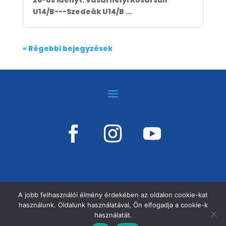
26-os idényt. Vásárhelyi Kosársuli
U14/B---Szedeák U14/B ...
« Régebbi bejegyzések
A jobb felhasználói élmény érdekében az oldalon cookie-kat
használunk. Oldalunk használatával, Ön elfogadja a cookie-k
©
VÁSÁRHELYI KOSÁRSULI, MINDEN JOG
használatát.
FENNTARTVA!