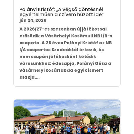
Polányi Kristóf: „A végső döntésnél
egyértelműen a szívem húzott ide”
jún 24, 2026
A 2026/27-es szezonban új játékossal
erősödik a Vásárhelyi Kosársuli NB I/B-s
csapata. A 25 éves Polányi Kristóf az NB
I/A csoportos Szedeáktól érkezik, és
nem csupán játékosként kötődik
városunkhoz: édesapja, Polányi Géza a
vásárhelyi kosárlabda egyik ismert
alakja,...