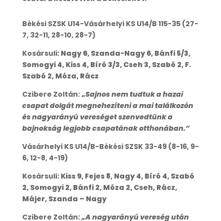
Békési SZSK U14-Vásárhelyi KS U14/B 115-35 (27-
7, 32-11, 28-10, 28-7)
Kosársuli
: Nagy 6, Szanda-Nagy 6, Bánfi 5/3,
Somogyi 4, Kiss 4, Bíró 3/3, Cseh 3, Szabó 2, F.
Szabó 2, Móza, Rácz
Czibere Zoltán:
„
Sajnos nem tudtuk a hazai
csapat dolgát megnehezíteni a mai találkozón
és nagyarányú vereséget szenvedtünk a
bajnokság legjobb csapatának otthonában.”
Vásárhelyi KS U14/B-Békési SZSK 33-49 (8-16, 9-
6, 12-8, 4-19)
Kosársuli
: Kiss 9, Fejes 8, Nagy 4, Bíró 4, Szabó
2, Somogyi 2, Bánfi 2, Móza 2, Cseh, Rácz,
Májer, Szanda – Nagy
Czibere Zoltán
:
„A nagyarányú vereség után