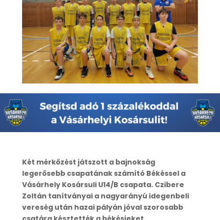
Két mérkőzést játszott a bajnokság
legerősebb csapatának számító Békéssel a
Vásárhely Kosársuli U14/B csapata. Czibere
Zoltán tanítványai a nagyarányú idegenbeli
vereség után hazai pályán jóval szorosabb
csatára késztették a békésieket.