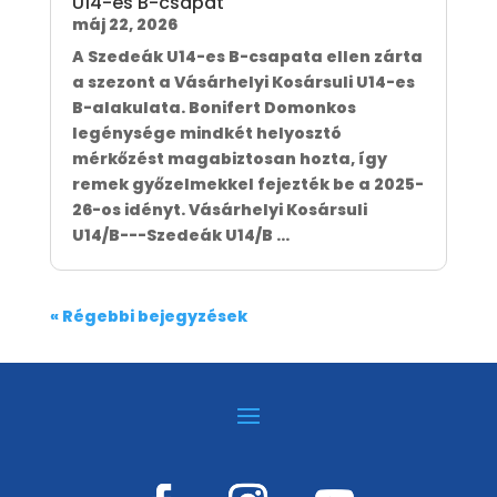
U14-es B-csapat
máj 22, 2026
A Szedeák U14-es B-csapata ellen zárta
a szezont a Vásárhelyi Kosársuli U14-es
B-alakulata. Bonifert Domonkos
legénysége mindkét helyosztó
mérkőzést magabiztosan hozta, így
remek győzelmekkel fejezték be a 2025-
26-os idényt. Vásárhelyi Kosársuli
U14/B---Szedeák U14/B ...
« Régebbi bejegyzések