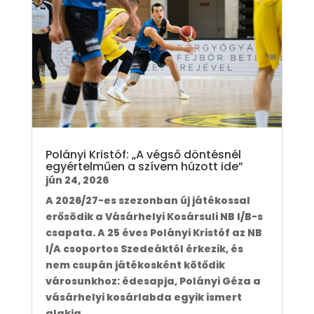
Polányi Kristóf: „A végső döntésnél
egyértelműen a szívem húzott ide”
jún 24, 2026
A 2026/27-es szezonban új játékossal
erősödik a Vásárhelyi Kosársuli NB I/B-s
csapata. A 25 éves Polányi Kristóf az NB
I/A csoportos Szedeáktól érkezik, és
nem csupán játékosként kötődik
városunkhoz: édesapja, Polányi Géza a
vásárhelyi kosárlabda egyik ismert
alakja,...