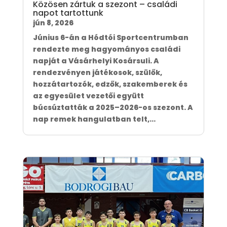
Közösen zártuk a szezont – családi
napot tartottunk
jún 8, 2026
Június 6-án a Hódtói Sportcentrumban
rendezte meg hagyományos családi
napját a Vásárhelyi Kosársuli. A
rendezvényen játékosok, szülők,
hozzátartozók, edzők, szakemberek és
az egyesület vezetői együtt
búcsúztatták a 2025–2026-os szezont. A
nap remek hangulatban telt,...