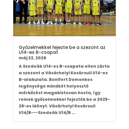
Győzelmekkel fejezte be a szezont az
U14-es B-csapat
máj 22, 2026
A Szedeák U14-es B-csapata ellen zárta
a szezont a Vásárhelyi Kosársuli U14-es
B-alakulata. Bonifert Domonkos
legénysége mindkét helyosztó
mérkőzést magabiztosan hozta, így
remek győzelmekkel fejezték be a 2025-
26-os idényt. Vásárhelyi Kosársuli
U14/B---Szedeák U14/B ...