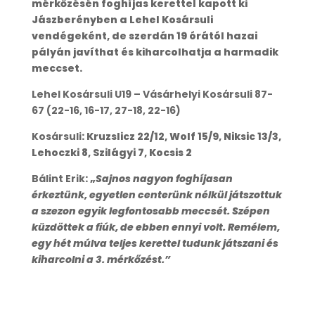
mérkőzésén foghíjas kerettel kapott ki
Jászberényben a Lehel Kosársuli
vendégeként, de szerdán 19 órától hazai
pályán javíthat és kiharcolhatja a harmadik
meccset.
Lehel Kosársuli U19 – Vásárhelyi Kosársuli 87-
67 (22-16, 16-17, 27-18, 22-16)
Kosársuli
: Kruzslicz 22/12, Wolf 15/9, Niksic 13/3,
Lehoczki 8, Szilágyi 7, Kocsis 2
Bálint Erik
: „
Sajnos nagyon foghíjasan
érkeztünk, egyetlen centerünk nélkül játszottuk
a szezon egyik legfontosabb meccsét. Szépen
küzdöttek a fiúk, de ebben ennyi volt. Remélem,
egy hét múlva teljes kerettel tudunk játszani és
kiharcolni a 3. mérkőzést.”