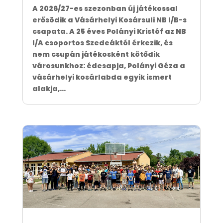
A 2026/27-es szezonban új játékossal
erősödik a Vásárhelyi Kosársuli NB I/B-s
csapata. A 25 éves Polányi Kristóf az NB
I/A csoportos Szedeáktól érkezik, és
nem csupán játékosként kötődik
városunkhoz: édesapja, Polányi Géza a
vásárhelyi kosárlabda egyik ismert
alakja,...