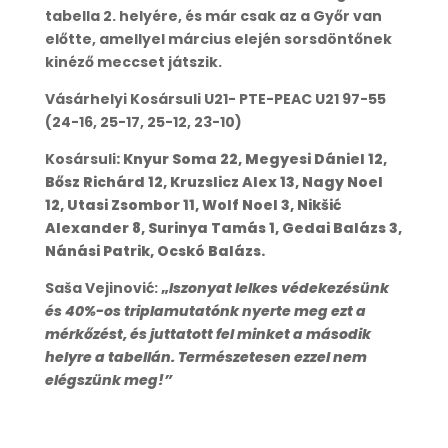
tabella 2. helyére, és már csak az a Győr van
előtte, amellyel március elején sorsdöntőnek
kinéző meccset játszik.
Vásárhelyi Kosársuli U21- PTE-PEAC U21 97-55
(24-16, 25-17, 25-12, 23-10)
Kosársuli
: Knyur Soma 22, Megyesi Dániel 12,
Bősz Richárd 12, Kruzslicz Alex 13, Nagy Noel
12, Utasi Zsombor 11, Wolf Noel 3, Nikšić
Alexander 8, Surinya Tamás 1, Gedai Balázs 3,
Nánási Patrik, Ocskó Balázs.
Saša Vejinović:
„
Iszonyat lelkes védekezésünk
és 40%-os triplamutatónk nyerte meg ezt a
mérkőzést, és juttatott fel minket a második
helyre a tabellán. Természetesen ezzel nem
elégszünk meg!”