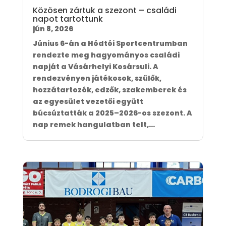
Közösen zártuk a szezont – családi
napot tartottunk
jún 8, 2026
Június 6-án a Hódtói Sportcentrumban
rendezte meg hagyományos családi
napját a Vásárhelyi Kosársuli. A
rendezvényen játékosok, szülők,
hozzátartozók, edzők, szakemberek és
az egyesület vezetői együtt
búcsúztatták a 2025–2026-os szezont. A
nap remek hangulatban telt,...