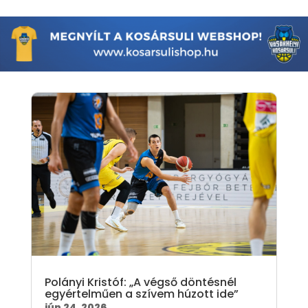
Polányi Kristóf: „A végső döntésnél
egyértelműen a szívem húzott ide”
jún 24, 2026