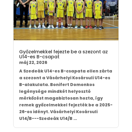
Győzelmekkel fejezte be a szezont az
U14-es B-csapat
máj 22, 2026
A Szedeák U14-es B-csapata ellen zárta
a szezont a Vásárhelyi Kosársuli U14-es
B-alakulata. Bonifert Domonkos
legénysége mindkét helyosztó
mérkőzést magabiztosan hozta, így
remek győzelmekkel fejezték be a 2025-
26-os idényt. Vásárhelyi Kosársuli
U14/B---Szedeák U14/B ...