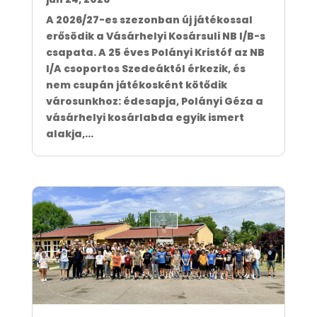
A 2026/27-es szezonban új játékossal
erősödik a Vásárhelyi Kosársuli NB I/B-s
csapata. A 25 éves Polányi Kristóf az NB
I/A csoportos Szedeáktól érkezik, és
nem csupán játékosként kötődik
városunkhoz: édesapja, Polányi Géza a
vásárhelyi kosárlabda egyik ismert
alakja,...