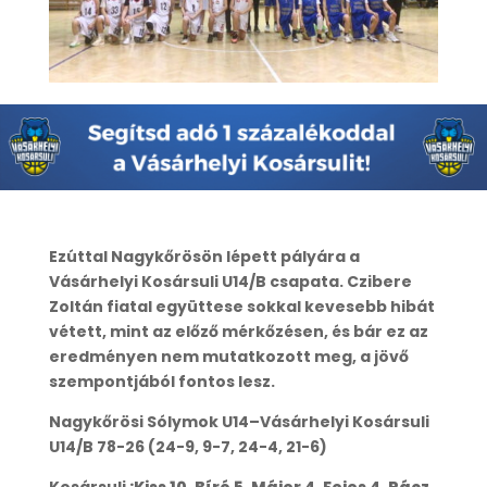
Ezúttal Nagykőrösön lépett pályára a
Vásárhelyi Kosársuli U14/B csapata. Czibere
Zoltán fiatal együttese sokkal kevesebb hibát
vétett, mint az előző mérkőzésen, és bár ez az
eredményen nem mutatkozott meg, a jövő
szempontjából fontos lesz.
Nagykőrösi Sólymok U14–Vásárhelyi Kosársuli
U14/B 78-26 (24-9, 9-7, 24-4, 21-6)