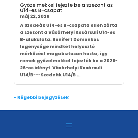
Győzelmekkel fejezte be a szezont az
U14-es B-csapat
máj 22, 2026
A Szedeák U14-es B-csapata ellen zárta
a szezont a Vásárhelyi Kosársuli U14-es
B-alakulata. Bonifert Domonkos
legénysége mindkét helyosztó
mérkőzést magabiztosan hozta, így
remek győzelmekkel fejezték be a 2025-
26-os idényt. Vásárhelyi Kosársuli
U14/B---Szedeák U14/B ...
« Régebbi bejegyzések