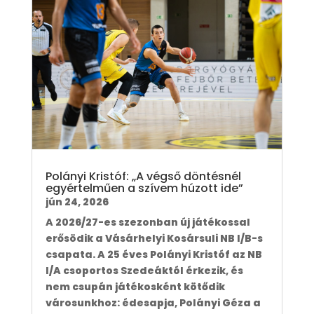
Polányi Kristóf: „A végső döntésnél
egyértelműen a szívem húzott ide”
jún 24, 2026
A 2026/27-es szezonban új játékossal
erősödik a Vásárhelyi Kosársuli NB I/B-s
csapata. A 25 éves Polányi Kristóf az NB
I/A csoportos Szedeáktól érkezik, és
nem csupán játékosként kötődik
városunkhoz: édesapja, Polányi Géza a