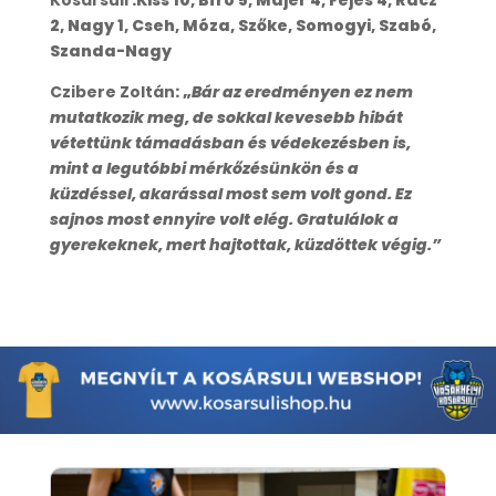
Kosársuli
:Kiss 10, Bíró 5, Májer 4, Fejes 4, Rácz
2, Nagy 1, Cseh, Móza, Szőke, Somogyi, Szabó,
Szanda-Nagy
Czibere Zoltán
: „
Bár az eredményen ez nem
mutatkozik meg, de sokkal kevesebb hibát
vétettünk támadásban és védekezésben is,
mint a legutóbbi mérkőzésünkön és a
küzdéssel, akarással most sem volt gond. Ez
sajnos most ennyire volt elég. Gratulálok a
gyerekeknek, mert hajtottak, küzdöttek végig.”