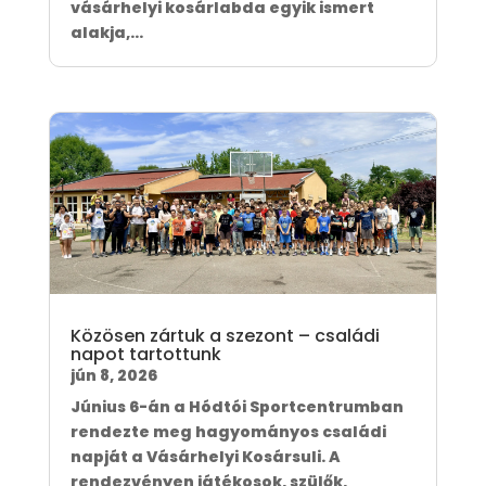
vásárhelyi kosárlabda egyik ismert
alakja,...
Közösen zártuk a szezont – családi
napot tartottunk
jún 8, 2026
Június 6-án a Hódtói Sportcentrumban
rendezte meg hagyományos családi
napját a Vásárhelyi Kosársuli. A
rendezvényen játékosok, szülők,