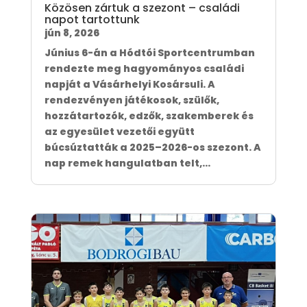
Közösen zártuk a szezont – családi
napot tartottunk
jún 8, 2026
Június 6-án a Hódtói Sportcentrumban
rendezte meg hagyományos családi
napját a Vásárhelyi Kosársuli. A
rendezvényen játékosok, szülők,
hozzátartozók, edzők, szakemberek és
az egyesület vezetői együtt
búcsúztatták a 2025–2026-os szezont. A
nap remek hangulatban telt,...