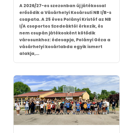
A 2026/27-es szezonban új játékossal
erősödik a Vásárhelyi Kosársuli NB I/B-s
csapata. A 25 éves Polányi Kristóf az NB
I/A csoportos Szedeáktól érkezik, és
nem csupán játékosként kötődik
városunkhoz: édesapja, Polányi Géza a
vásárhelyi kosárlabda egyik ismert
alakja,...