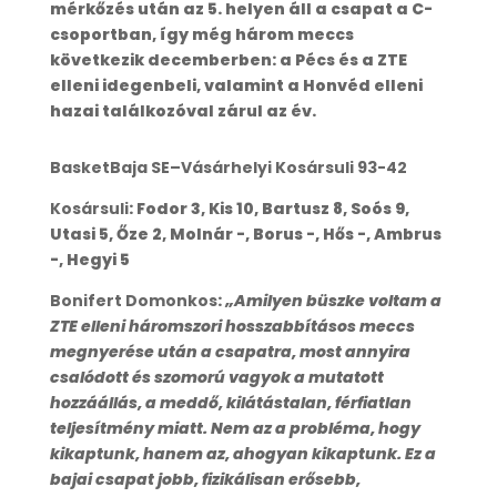
mérkőzés után az 5. helyen áll a csapat a C-
csoportban, így még három meccs
következik decemberben: a Pécs és a ZTE
elleni idegenbeli, valamint a Honvéd elleni
hazai találkozóval zárul az év.
BasketBaja SE–Vásárhelyi Kosársuli 93-42
Kosársuli
: Fodor 3, Kis 10, Bartusz 8, Soós 9,
Utasi 5, Őze 2, Molnár -, Borus -, Hős -, Ambrus
-, Hegyi 5
Bonifert Domonkos
:
„Amilyen büszke voltam a
ZTE elleni háromszori hosszabbításos meccs
megnyerése után a csapatra, most annyira
csalódott és szomorú vagyok a mutatott
hozzáállás, a meddő, kilátástalan, férfiatlan
teljesítmény miatt. Nem az a probléma, hogy
kikaptunk, hanem az, ahogyan kikaptunk. Ez a
bajai csapat jobb, fizikálisan erősebb,