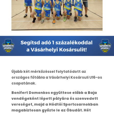
Újabb két mérkőzéssel folytatódott az
országos főtábla a Vásárhelyi Kosársuli U16-os
csapatának.
Bonifert Domonkos együttese előbb a Baja
vendégeként lépett pályára és szenvedett
vereséget, majd a Hódtói Sportcsarnokban
magabiztosan győzte le az Óbudát. Hét