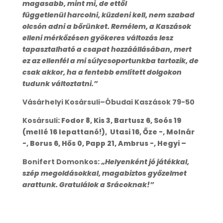
magasabb, mint mi, de ettől
függetlenül harcolni, küzdeni kell, nem szabad
olcsón adni a bőrünket. Remélem, a Kaszások
elleni mérkőzésen gyökeres változás lesz
tapasztalható a csapat hozzáállásában, mert
ez az ellenfél a mi súlycsoportunkba tartozik, de
csak akkor, ha a fentebb említett dolgokon
tudunk változtatni.”
Vásárhelyi Kosársuli–Óbudai Kaszások 79-50
Kosársuli
: Fodor 8, Kis 3, Bartusz 6, Soós 19
(mellé 16 lepattanó!), Utasi 16, Őze -, Molnár
-, Borus 6, Hős 0, Papp 21, Ambrus -, Hegyi –
Bonifert Domonkos
: „
Helyenként jó játékkal,
szép megoldásokkal, magabiztos győzelmet
arattunk. Gratulálok a Srácoknak!”