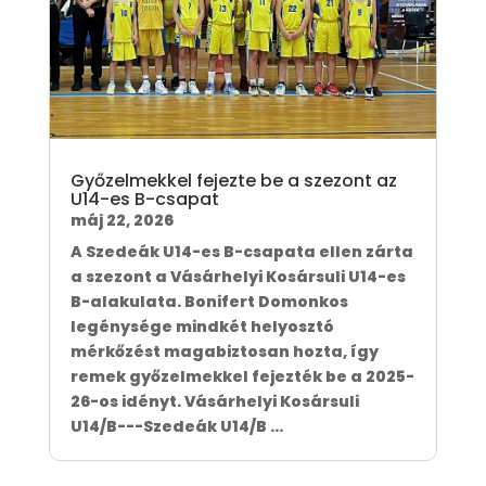
Győzelmekkel fejezte be a szezont az
U14-es B-csapat
máj 22, 2026
A Szedeák U14-es B-csapata ellen zárta
a szezont a Vásárhelyi Kosársuli U14-es
B-alakulata. Bonifert Domonkos
legénysége mindkét helyosztó
mérkőzést magabiztosan hozta, így
remek győzelmekkel fejezték be a 2025-
26-os idényt. Vásárhelyi Kosársuli
U14/B---Szedeák U14/B ...