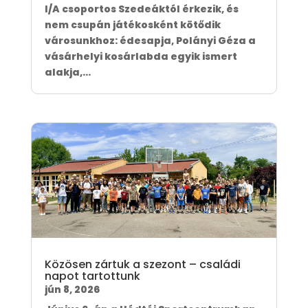
I/A csoportos Szedeáktól érkezik, és
nem csupán játékosként kötődik
városunkhoz: édesapja, Polányi Géza a
vásárhelyi kosárlabda egyik ismert
alakja,...
Közösen zártuk a szezont – családi
napot tartottunk
jún 8, 2026