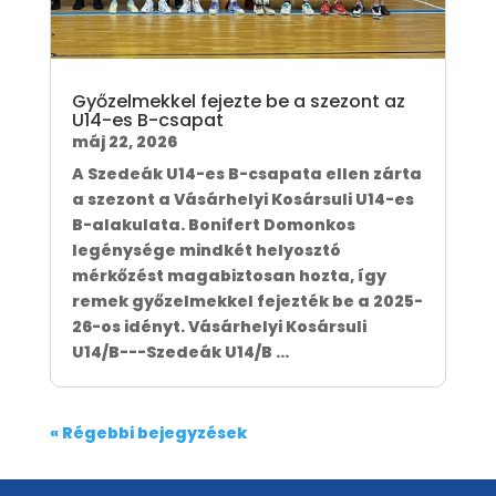
Győzelmekkel fejezte be a szezont az
U14-es B-csapat
máj 22, 2026
A Szedeák U14-es B-csapata ellen zárta
a szezont a Vásárhelyi Kosársuli U14-es
B-alakulata. Bonifert Domonkos
legénysége mindkét helyosztó
mérkőzést magabiztosan hozta, így
remek győzelmekkel fejezték be a 2025-
26-os idényt. Vásárhelyi Kosársuli
U14/B---Szedeák U14/B ...
« Régebbi bejegyzések