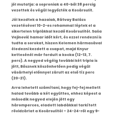
jól mutatja: a soproniak a 40-ből 38 percig
vezettek és végül legyőzték a Kosársulit.
Jól kezdtek a hazaiak, Rátvay Balázs
vezetésével 10-2-es rohammal léptek el a
sikertelen triplákkal kezdő Kosársulitól. Saša
Vejinović hamar időt kért, és ezzel rendezni is
tudta a sorokat, hiszen Kelemen hármasával
éledezni kezdett a csapat, majd Knyur
kettesénél már fordult a kocka (12-13, 7.
perc). A negyed végéig további két tripla is
jött, Bősznek köszönhetően pedig végül
vásárhelyi előnnyel zárult az első tíz perc
(20-21).
Arra lehetett számítani, hogy fej-fej mellett
halad tovább a két együttes, ehhez képest a
második negyed elején jött egy
háromperces, eladott labdákkal tarkított
rövidzárlat a Kosársulitól – 24-24-ről egy 9-