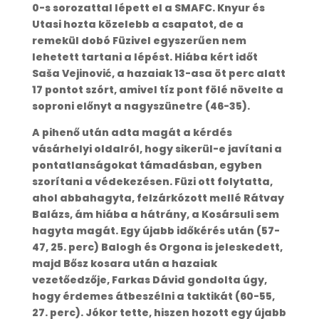
0-s sorozattal lépett el a SMAFC. Knyur és
Utasi hozta közelebb a csapatot, de a
remekül dobó Füzivel egyszerűen nem
lehetett tartani a lépést. Hiába kért időt
Saša Vejinović, a hazaiak 13-asa öt perc alatt
17 pontot szórt, amivel tíz pont fölé növelte a
soproni előnyt a nagyszünetre (46-35).
A pihenő után adta magát a kérdés
vásárhelyi oldalról, hogy sikerül-e javítani a
pontatlanságokat támadásban, egyben
szorítani a védekezésen. Füzi ott folytatta,
ahol abbahagyta, felzárkózott mellé Rátvay
Balázs, ám hiába a hátrány, a Kosársuli sem
hagyta magát. Egy újabb időkérés után (57-
47, 25. perc) Balogh és Orgona is jeleskedett,
majd Bősz kosara után a hazaiak
vezetőedzője, Farkas Dávid gondolta úgy,
hogy érdemes átbeszélni a taktikát (60-55,
27. perc). Jókor tette, hiszen hozott egy újabb