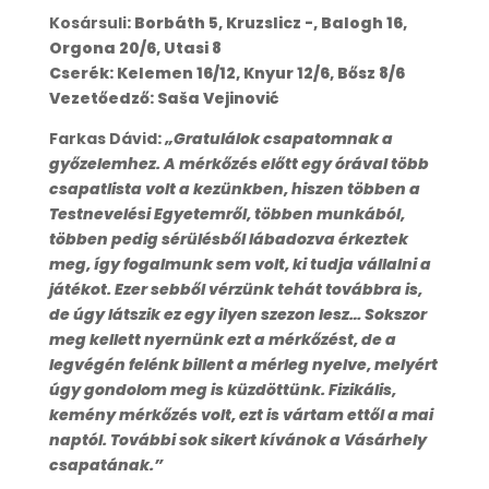
Kosársuli
: Borbáth 5, Kruzslicz -, Balogh 16,
Orgona 20/6, Utasi 8
Cserék: Kelemen 16/12, Knyur 12/6, Bősz 8/6
Vezetőedző: Saša Vejinović
Farkas Dávid
:
„Gratulálok csapatomnak a
győzelemhez. A mérkőzés előtt egy órával több
csapatlista volt a kezünkben, hiszen többen a
Testnevelési Egyetemről, többen munkából,
többen pedig sérülésből lábadozva érkeztek
meg, így fogalmunk sem volt, ki tudja vállalni a
játékot. Ezer sebből vérzünk tehát továbbra is,
de úgy látszik ez egy ilyen szezon lesz… Sokszor
meg kellett nyernünk ezt a mérkőzést, de a
legvégén felénk billent a mérleg nyelve, melyért
úgy gondolom meg is küzdöttünk. Fizikális,
kemény mérkőzés volt, ezt is vártam ettől a mai
naptól. További sok sikert kívánok a Vásárhely
csapatának.”