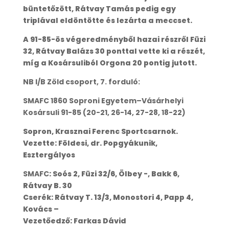
büntetőzött, Rátvay Tamás pedig egy
triplával eldöntötte és lezárta a meccset.
A 91-85-ös végeredményből hazai részről Füzi
32, Rátvay Balázs 30 ponttal vette ki a részét,
míg a Kosársuliból Orgona 20 pontig jutott.
NB I/B Zöld csoport, 7. forduló:
SMAFC 1860 Soproni Egyetem–Vásárhelyi
Kosársuli 91-85 (20-21, 26-14, 27-28, 18-22)
Sopron, Krasznai Ferenc Sportcsarnok.
Vezette: Földesi, dr. Popgyákunik,
Esztergályos
SMAFC
: Soós 2, Füzi 32/6, Ölbey -, Bakk 6,
Rátvay B. 30
Cserék: Rátvay T. 13/3, Monostori 4, Papp 4,
Kovács –
Vezetőedző: Farkas Dávid