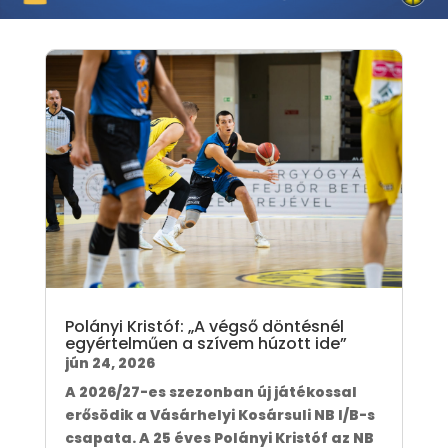
Polányi Kristóf: „A végső döntésnél
egyértelműen a szívem húzott ide”
jún 24, 2026
A 2026/27-es szezonban új játékossal
erősödik a Vásárhelyi Kosársuli NB I/B-s
csapata. A 25 éves Polányi Kristóf az NB