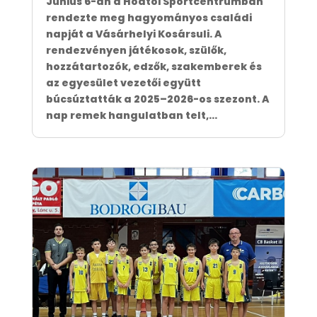
Június 6-án a Hódtói Sportcentrumban
rendezte meg hagyományos családi
napját a Vásárhelyi Kosársuli. A
rendezvényen játékosok, szülők,
hozzátartozók, edzők, szakemberek és
az egyesület vezetői együtt
búcsúztatták a 2025–2026-os szezont. A
nap remek hangulatban telt,...