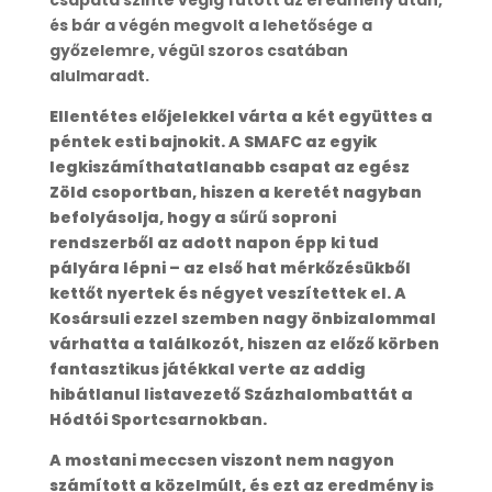
csapata szinte végig futott az eredmény után,
és bár a végén megvolt a lehetősége a
győzelemre, végül szoros csatában
alulmaradt.
Ellentétes előjelekkel várta a két együttes a
péntek esti bajnokit. A SMAFC az egyik
legkiszámíthatatlanabb csapat az egész
Zöld csoportban, hiszen a keretét nagyban
befolyásolja, hogy a sűrű soproni
rendszerből az adott napon épp ki tud
pályára lépni – az első hat mérkőzésükből
kettőt nyertek és négyet veszítettek el. A
Kosársuli ezzel szemben nagy önbizalommal
várhatta a találkozót, hiszen az előző körben
fantasztikus játékkal verte az addig
hibátlanul listavezető Százhalombattát a
Hódtói Sportcsarnokban.
A mostani meccsen viszont nem nagyon
számított a közelmúlt, és ezt az eredmény is