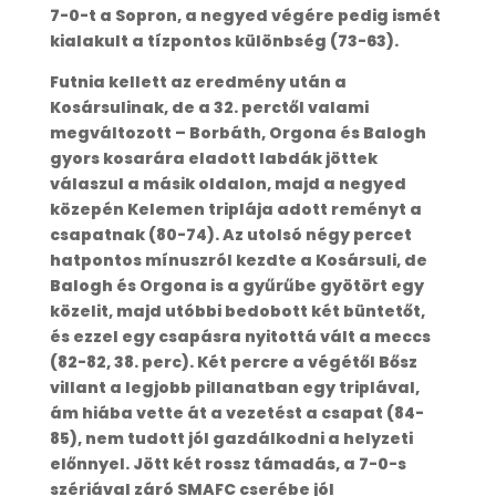
7-0-t a Sopron, a negyed végére pedig ismét
kialakult a tízpontos különbség (73-63).
Futnia kellett az eredmény után a
Kosársulinak, de a 32. perctől valami
megváltozott – Borbáth, Orgona és Balogh
gyors kosarára eladott labdák jöttek
válaszul a másik oldalon, majd a negyed
közepén Kelemen triplája adott reményt a
csapatnak (80-74). Az utolsó négy percet
hatpontos mínuszról kezdte a Kosársuli, de
Balogh és Orgona is a gyűrűbe gyötört egy
közelit, majd utóbbi bedobott két büntetőt,
és ezzel egy csapásra nyitottá vált a meccs
(82-82, 38. perc). Két percre a végétől Bősz
villant a legjobb pillanatban egy triplával,
ám hiába vette át a vezetést a csapat (84-
85), nem tudott jól gazdálkodni a helyzeti
előnnyel. Jött két rossz támadás, a 7-0-s
szériával záró SMAFC cserébe jól