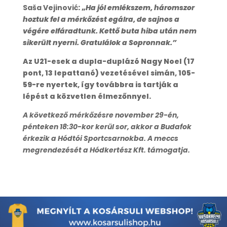
Saša Vejinović
: „
Ha jól emlékszem, háromszor
hoztuk fel a mérkőzést egálra, de sajnos a
végére elfáradtunk. Kettő buta hiba után nem
sikerült nyerni. Gratulálok a Sopronnak.”
Az U21-esek a dupla-duplázó Nagy Noel (17
pont, 13 lepattanó) vezetésével simán, 105-
59-re nyertek, így továbbra is tartják a
lépést a közvetlen élmezőnnyel.
A következő mérkőzésre november 29-én,
pénteken 18:30-kor kerül sor, akkor a Budafok
érkezik a Hódtói Sportcsarnokba. A meccs
megrendezését a Hódkertész Kft. támogatja.