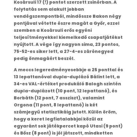
Kosársuli 17 (!) pontot szerzett zsinórban. A
folytatás sem alakult jobban
vendégszempontból, mindössze Bakon négy
pontjával vétette észre magát a Győr, ezzel
szemben a Kosársuli erős egyéni
teljesítményekkel kiemelkedő csapatjátékot
nyújtott. A vége így nagyon sima, 23 pontos,
75-52-es siker lett, a 27-4-es zárónegyed
pedig önmagáért beszél.
A meccs legeredményesebbje a 25 ponttal és
13 lepattanóval dupla-duplázó Bálint lett, a
34-es VAL-értéket produkáló Balogh szintén
dupla-duplázott (10 pont, 12 lepattanó), és
Borbáth (12 pont, 7 assziszt), valamint
Orgona (11 pont, 8 lepattanó) is két
számjegyű statisztikáig jutott. Külön öröm,
hogy a keret legfiatalabbjai közül az
egyaránt sok játékpercet kapó Utasi (9 pont)
és Bősz (8 pont) is jól játszott, mindketten