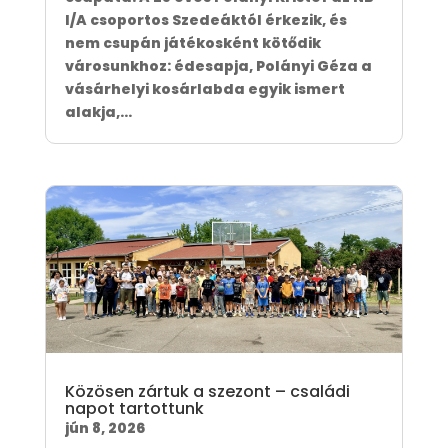
I/A csoportos Szedeáktól érkezik, és
nem csupán játékosként kötődik
városunkhoz: édesapja, Polányi Géza a
vásárhelyi kosárlabda egyik ismert
alakja,...
Közösen zártuk a szezont – családi
napot tartottunk
jún 8, 2026