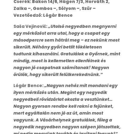
Cserék: Bakon 14/6, Hágen 7/3, Horváth 2,
Zalka –, Gombos –, Sólyom –, Szűr –
Vezetőedző: Lógár Bence
Saša Vejinović
:
„Utolsó negyedben megnyerni
egy mérkőzést arra utal, hogy a csapat egy
másodpercre sem hátrál meg – ez nekünk most
sikerült. Néhány győri betlit tökéletesen
tudtunk kihasználni. Gratulálok a Győrnek, mint
mindig, most is kellemetlen ellenfélnek és
nagyon jó csapatnak számítanak! Nagyon
örülök, hogy sikerült felülkerekednünk.”
Lógár Bence
:
„Nagyon nehéz mit mondani egy
ilyen mérkőzés után. Megint egy negyedik
negyedbeli rövidzárlat okozta a vesztünket…
Nagyon gyorsan rendbe kell rakni a fejünket,
mert egyáltalán nem jó az út, amin most
vagyunk. A Vásárhelynek gratulálok, főleg a
negyedik negyedben nagyon szépen játszottak,
mi pedig megyünk tovább és javítani fogunk!”