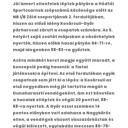
Jól ismert ellenfelek léptek pályára a Hódtói
Sportcsarnok szépszámú közönsége előtt az
NB I/B Zöld csoportjának 2. fordulójában,
hiszen az előző idény Kosársuli-Győr
párharccal zárult a csapatok számára. Az 5.
helyért zajló csatát májusban a vásárhelyiek
nyerték, hiszen előbb hazai pályán 94-71-re,
majd idegenben 88-83-ra győztek.
Azóta mindkét keret magja együtt maradt, a
koncepció pedig hasonló: a fiatal
játékosokra építeni. Az első fordulóban egyik
csapatnak sem jött ki a lépés: a Kosársuli az
első negyedben még jól tartotta magát a
Dunaharaszti vendégeként, ám ezt követően
a hazaiak elléptek és végül 30 ponttal, 88-
58-ra nyertek. A Győr ezzel szemben 14
pontos előnyben volt odahaza a Nagykőrös
ellen, a vendégek viszont visszazárkóztak és
végül kiélezett, egylabdás meccsen 80-78-