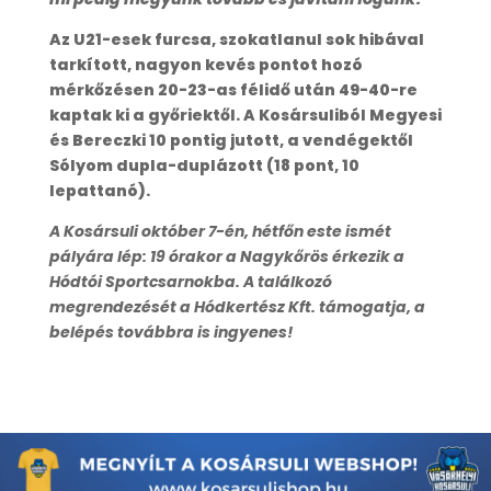
Az U21-esek furcsa, szokatlanul sok hibával
tarkított, nagyon kevés pontot hozó
mérkőzésen 20-23-as félidő után 49-40-re
kaptak ki a győriektől. A Kosársuliból Megyesi
és Bereczki 10 pontig jutott, a vendégektől
Sólyom dupla-duplázott (18 pont, 10
lepattanó).
A Kosársuli október 7-én, hétfőn este ismét
pályára lép: 19 órakor a Nagykőrös érkezik a
Hódtói Sportcsarnokba. A találkozó
megrendezését a Hódkertész Kft. támogatja, a
belépés továbbra is ingyenes!