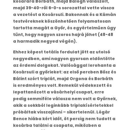
kosarára Borbáth, majd Balogh válaszolt,
majd 39-40-ről 6-0-s sorozattal vette vissza
a vezetést a Kosársuli. Bakonnak és a Kámán
testvéreknek köszönhetően folyamatosan
tartotta magát a Győr, és egyértelműen úgy
tűnt, hogy nagyon szoros hajrá jöhet (48-48
a harmadik negyed végén).
Ehhez képest totális fordulat jött az utolsó
negyedben, ami nagyon gyorsan eldöntötte
az érdemi dolgokat. Valósággal lerohanta a
Kosársuli a győrieket: az első percben Bősz és
Bálint szórt triplát, majd Orgona és Borbáth
is eredményes volt. Remekül védekezett és
lepattanózott a vásárhelyi csapat, erre
pedig semmiféle válasza nem volt a Győrnek,
akik a sokkból leginkább triplakísérletekkel
próbáltak visszajönni – sikertelenül. Lógár
Bence hiába kért időt, öt percig nem tudott a
kosárba találni a csapata, miközben a