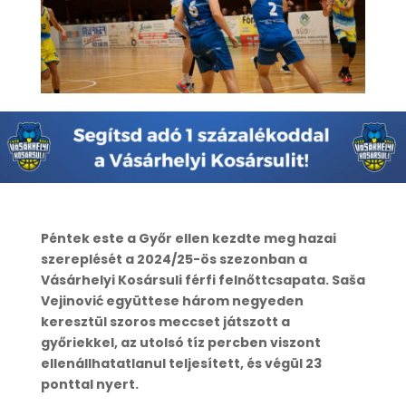
Péntek este a Győr ellen kezdte meg hazai
szereplését a 2024/25-ös szezonban a
Vásárhelyi Kosársuli férfi felnőttcsapata. Saša
Vejinović együttese három negyeden
keresztül szoros meccset játszott a
győriekkel, az utolsó tíz percben viszont
ellenállhatatlanul teljesített, és végül 23
ponttal nyert.