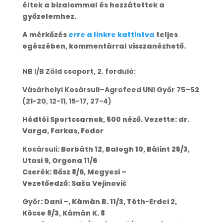
éltek a bizalommal és hozzátettek a
győzelemhez.
A mérkőzés
erre a linkre kattintva
teljes
egészében, kommentárral visszanézhető.
NB I/B Zöld csoport, 2. forduló:
Vásárhelyi Kosársuli–Agrofeed UNI Győr 75–52
(21-20, 12-11, 15-17, 27-4)
Hódtói Sportcsarnok, 500 néző. Vezette: dr.
Varga, Farkas, Fodor
Kosársuli
: Borbáth 12, Balogh 10, Bálint 25/3,
Utasi 9, Orgona 11/6
Cserék: Bősz 8/6, Megyesi –
Vezetőedző: Saša Vejinović
Győr
: Dani –, Kámán B. 11/3, Tóth-Erdei 2,
Köcse 8/3, Kámán K. 8