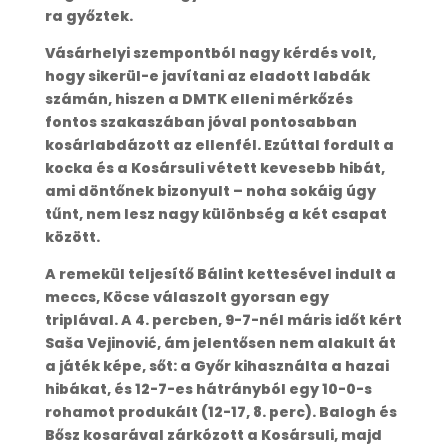
ra győztek.
Vásárhelyi szempontból nagy kérdés volt,
hogy sikerül-e javítani az eladott labdák
számán, hiszen a DMTK elleni mérkőzés
fontos szakaszában jóval pontosabban
kosárlabdázott az ellenfél. Ezúttal fordult a
kocka és a Kosársuli vétett kevesebb hibát,
ami döntőnek bizonyult – noha sokáig úgy
tűnt, nem lesz nagy különbség a két csapat
között.
A remekül teljesítő Bálint kettesével indult a
meccs, Köcse válaszolt gyorsan egy
triplával. A 4. percben, 9-7-nél máris időt kért
Saša Vejinović, ám jelentősen nem alakult át
a játék képe, sőt: a Győr kihasználta a hazai
hibákat, és 12-7-es hátrányból egy 10-0-s
rohamot produkált (12-17, 8. perc). Balogh és
Bősz kosarával zárkózott a Kosársuli, majd