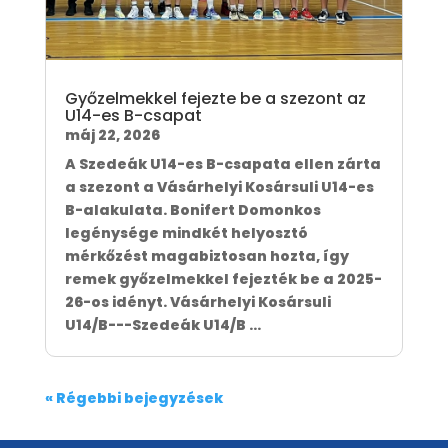
Győzelmekkel fejezte be a szezont az
U14-es B-csapat
máj 22, 2026
A Szedeák U14-es B-csapata ellen zárta
a szezont a Vásárhelyi Kosársuli U14-es
B-alakulata. Bonifert Domonkos
legénysége mindkét helyosztó
mérkőzést magabiztosan hozta, így
remek győzelmekkel fejezték be a 2025-
26-os idényt. Vásárhelyi Kosársuli
U14/B---Szedeák U14/B ...
« Régebbi bejegyzések