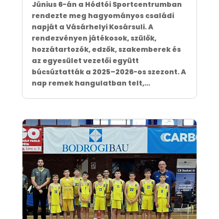
Június 6-án a Hódtói Sportcentrumban
rendezte meg hagyományos családi
napját a Vásárhelyi Kosársuli. A
rendezvényen játékosok, szülők,
hozzátartozók, edzők, szakemberek és
az egyesület vezetői együtt
búcsúztatták a 2025–2026-os szezont. A
nap remek hangulatban telt,...