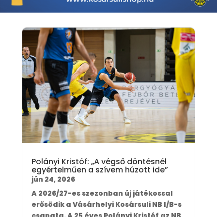
Polányi Kristóf: „A végső döntésnél
egyértelműen a szívem húzott ide”
jún 24, 2026
A 2026/27-es szezonban új játékossal
erősödik a Vásárhelyi Kosársuli NB I/B-s
csapata. A 25 éves Polányi Kristóf az NB