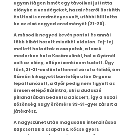
ugyan Hágen ismét egy távolival juttatta
előnybe a vendégeket, hazai részről Borbáth
és Utasi is eredményes volt, utóbbi állította
be az első negyed eredményét (21-20).
A második negyed kevés pontot és annál
több hibát hozott mindkét oldalon. Fej-fej
mellett haladtak a csapatok, a lassú
mederben hol a Kosársulinál, hol a Győrnél
volt az előny, ellépni senki sem tudott. Úgy
tűnt, 31-31-es döntetlennel zárul a félidő, ám
Kámán kihagyott büntetője után Orgona
lepattanózott, a Győr pedig nem figyelt az
üresen ellépő Bálintra, aki a dudaszó
pillanatában bedobta a ziccert, így a hazai
közönség nagy örömére 33-31-gyel zárult a
játékrész.
A nagyszünet után magasabb intenzitásba
kapcsoltak a csapatok. Köcse gyors