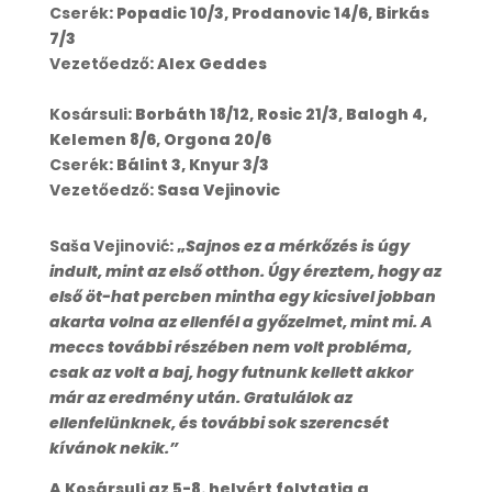
Cserék
: Popadic 10/3, Prodanovic 14/6, Birkás
7/3
Vezetőedző
: Alex Geddes
Kosársuli
: Borbáth 18/12, Rosic 21/3, Balogh 4,
Kelemen 8/6, Orgona 20/6
Cserék
: Bálint 3, Knyur 3/3
Vezetőedző
: Sasa Vejinovic
Saša Vejinović
: „
Sajnos ez a mérkőzés is úgy
indult, mint az első otthon. Úgy éreztem, hogy az
első öt-hat percben mintha egy kicsivel jobban
akarta volna az ellenfél a győzelmet, mint mi. A
meccs további részében nem volt probléma,
csak az volt a baj, hogy futnunk kellett akkor
már az eredmény után. Gratulálok az
ellenfelünknek, és további sok szerencsét
kívánok nekik.”
A Kosársuli az 5-8. helyért folytatja a