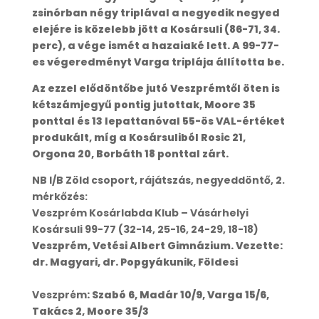
zsinórban négy triplával a negyedik negyed
elejére is közelebb jött a Kosársuli (86-71, 34.
perc), a vége ismét a hazaiaké lett. A 99-77-
es végeredményt Varga triplája állította be.
Az ezzel elődöntőbe jutó Veszprémtől öten is
kétszámjegyű pontig jutottak, Moore 35
ponttal és 13 lepattanóval 55-ös VAL-értéket
produkált, míg a Kosársuliból Rosic 21,
Orgona 20, Borbáth 18 ponttal zárt.
NB I/B Zöld csoport, rájátszás, negyeddöntő, 2.
mérkőzés:
Veszprém Kosárlabda Klub – Vásárhelyi
Kosársuli 99-77 (32-14, 25-16, 24-29, 18-18)
Veszprém, Vetési Albert Gimnázium. Vezette:
dr. Magyari, dr. Popgyákunik, Földesi
Veszprém
: Szabó 6, Madár 10/9, Varga 15/6,
Takács 2, Moore 35/3