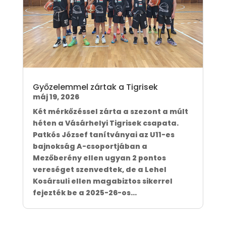
Győzelemmel zártak a Tigrisek
máj 19, 2026
Két mérkőzéssel zárta a szezont a múlt
héten a Vásárhelyi Tigrisek csapata.
Patkós József tanítványai az U11-es
bajnokság A-csoportjában a
Mezőberény ellen ugyan 2 pontos
vereséget szenvedtek, de a Lehel
Kosársuli ellen magabiztos sikerrel
fejezték be a 2025-26-os...