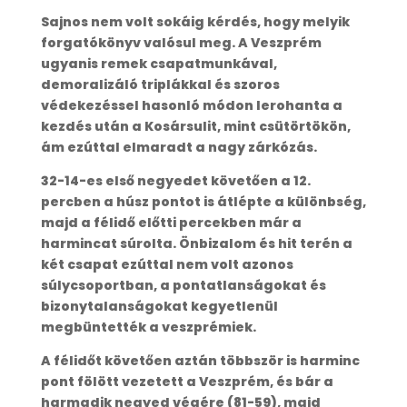
Sajnos nem volt sokáig kérdés, hogy melyik
forgatókönyv valósul meg. A Veszprém
ugyanis remek csapatmunkával,
demoralizáló triplákkal és szoros
védekezéssel hasonló módon lerohanta a
kezdés után a Kosársulit, mint csütörtökön,
ám ezúttal elmaradt a nagy zárkózás.
32-14-es első negyedet követően a 12.
percben a húsz pontot is átlépte a különbség,
majd a félidő előtti percekben már a
harmincat súrolta. Önbizalom és hit terén a
két csapat ezúttal nem volt azonos
súlycsoportban, a pontatlanságokat és
bizonytalanságokat kegyetlenül
megbüntették a veszprémiek.
A félidőt követően aztán többször is harminc
pont fölött vezetett a Veszprém, és bár a
harmadik negyed végére (81-59), majd