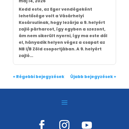
máj 14, 2026
Kedd este, az Eger vendégeként
lehetősége volt a Vásárhelyi
Kosársulinak, hogy lezárja a 9. helyért
zajló párharcot, így egyben a szezont,
ám nem sikerült nyerni, így ma este dől
el, hányadik helyen végez a csapat az
NB I/B Zöld csoportjában. A 9. helyért
zajló...
« Régebbi bejegyzések
Újabb bejegyzések »