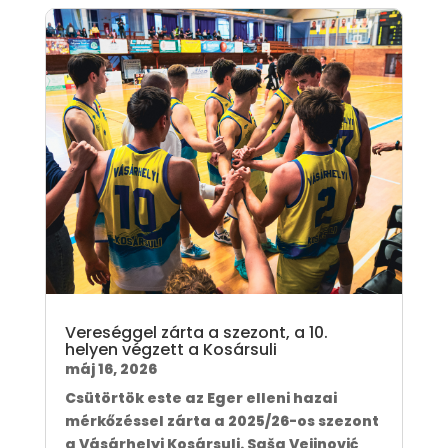
Vereséggel zárta a szezont, a 10.
helyen végzett a Kosársuli
máj 16, 2026
Csütörtök este az Eger elleni hazai
mérkőzéssel zárta a 2025/26-os szezont
a Vásárhelyi Kosársuli. Saša Vejinović