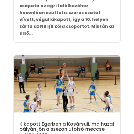
csapata az egri találkozóhoz
hasonlóan ezúttal is szoros csatát
vívott, végül kikapott, így a 10. helyen
zárta az NB I/B Zöld csoportot. Miután az
első...
Kikapott Egerben a Kosársuli, ma hazai
pályán jön a szezon utolsó meccse