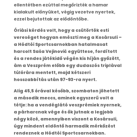
ellentétben ezúttal megőrizték a hamar
kialakult előnyüket, végig vezetve nyertek,
ezzel bejutottak az elődöntőbe.
Óriási kérdés volt, hogy a csütörtök esti
vereséget hogyan emészti meg a Kosársuli –
a Hódtói Sportcsarnokban hatalmasat
harcolt Saša Vejinović együttese, fordított
és a rendes játékidő végén kis híján győzött,
ám a Veszprém előbb egy dudaszós triplával
túlórára mentett, majd kétszeri
hosszabbítás után 97-93-ra nyert.
Alig 45,5 órával később, szombaton jöhetett
a második meccs, aminek egyszerű volt a
tétje: ha a vendéglátó veszprémiek nyernek,
a párharcnak vége és ők jutnak a legjobb
négy közé, amennyiben viszont a Kosársuli,
úgy mindent eldöntő harmadik mérkőzést
rendeznek a Hódtói Sportcsarnokban.