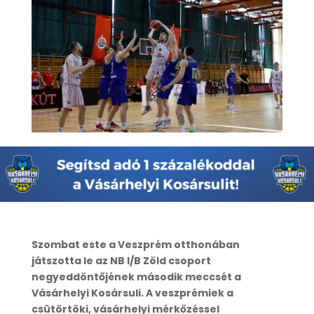
Szombat este a Veszprém otthonában
játszotta le az NB I/B Zöld csoport
negyeddöntőjének második meccsét a
Vásárhelyi Kosársuli. A veszprémiek a
csütörtöki, vásárhelyi mérkőzéssel