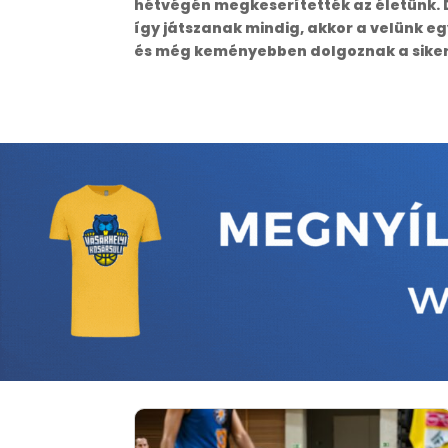
hétvégén megkeserítették az életünk. Di
így játszanak mindig, akkor a velünk eg
és még keményebben dolgoznak a siker