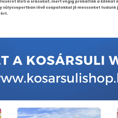
cséret illeti a srácokat, mert végig próbálták a kilókat 
y súlycsoportban lévő csapatokkal jó meccseket tudunk j
ért.