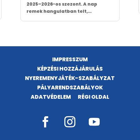
2025–2026-os szezont. A nap
remek hangulatban telt,...
IMPRESSZUM
KÉPZÉSI HOZZÁJÁRULÁS
NYEREMENYJÁTÉK-SZABÁLYZAT
PÁLYARENDSZABÁLYOK
ADATVÉDELEM
RÉGI OLDAL