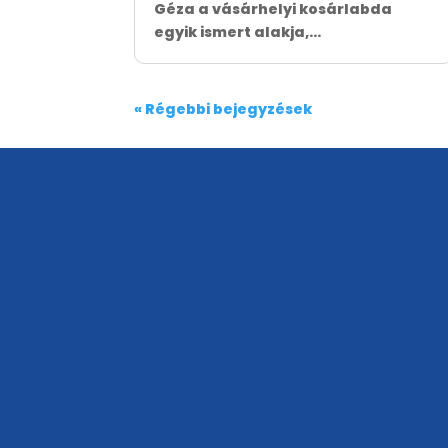
Géza a vásárhelyi kosárlabda
egyik ismert alakja,...
« Régebbi bejegyzések