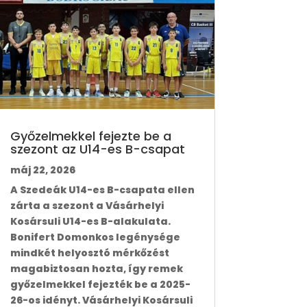
Győzelmekkel fejezte be a
szezont az U14-es B-csapat
máj 22, 2026
A Szedeák U14-es B-csapata ellen
zárta a szezont a Vásárhelyi
Kosársuli U14-es B-alakulata.
Bonifert Domonkos legénysége
mindkét helyosztó mérkőzést
magabiztosan hozta, így remek
győzelmekkel fejezték be a 2025-
26-os idényt. Vásárhelyi Kosársuli