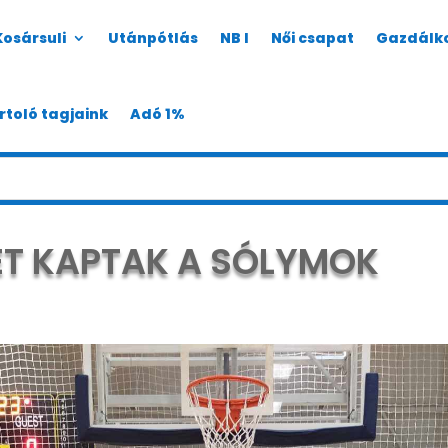
Kosársuli
Utánpótlás
NB I
Női csapat
Gazdálk
rtoló tagjaink
Adó 1%
KET KAPTAK A SÓLYMOK