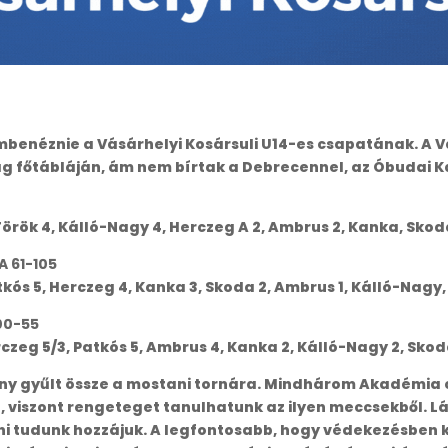
benéznie a Vásárhelyi Kosársuli U14-es csapatának. A 
g főtábláján, ám nem bírtak a Debrecennel, az Óbudai K
 Török 4, Kálló-Nagy 4, Herczeg A 2, Ambrus 2, Kanka, Skoda
A 61-105
tkós 5, Herczeg 4, Kanka 3, Skoda 2, Ambrus 1, Kálló-Nagy,
100-55
rczeg 5/3, Patkós 5, Ambrus 4, Kanka 2, Kálló-Nagy 2, Skod
őny gyűlt össze a mostani tornára. Mindhárom Akadémia c
n, viszont rengeteget tanulhatunk az ilyen meccsekből. L
i tudunk hozzájuk. A legfontosabb, hogy védekezésben köz