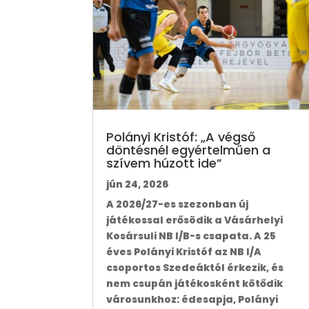
Polányi Kristóf: „A végső
döntésnél egyértelműen a
szívem húzott ide”
jún 24, 2026
A 2026/27-es szezonban új
játékossal erősödik a Vásárhelyi
Kosársuli NB I/B-s csapata. A 25
éves Polányi Kristóf az NB I/A
csoportos Szedeáktól érkezik, és
nem csupán játékosként kötődik
városunkhoz: édesapja, Polányi