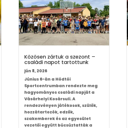
Közösen zártuk a szezont –
családi napot tartottunk
jún 8, 2026
Június 6-án a Hódtói
Sportcentrumban rendezte meg
hagyományos családi napját a
Vásárhelyi Kosársuli. A
rendezvényen játékosok, szülők,
hozzátartozók, edzők,
szakemberek és az egyesület
vezetői együtt búcsúztatták a