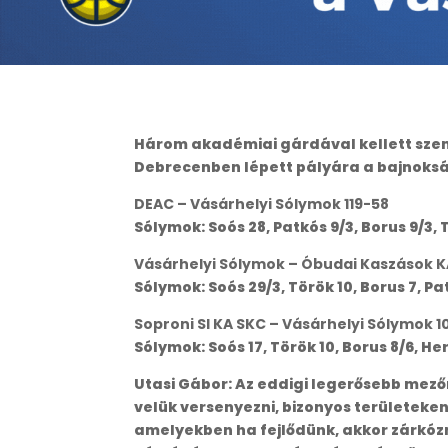
Három akadémiai gárdával kellett szem
Debrecenben lépett pályára a bajnoksá
DEAC – Vásárhelyi Sólymok 119-58
Sólymok: Soós 28, Patkós 9/3, Borus 9/3,
Vásárhelyi Sólymok – Óbudai Kaszások K
Sólymok: Soós 29/3, Török 10, Borus 7, Pa
Soproni SI KA SKC – Vásárhelyi Sólymok 
Sólymok: Soós 17, Török 10, Borus 8/6, He
Utasi Gábor: Az eddigi legerősebb mez
velük versenyezni, bizonyos területeke
amelyekben ha fejlődünk, akkor zárkózn