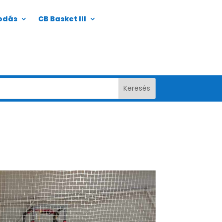
odás
CB Basket III