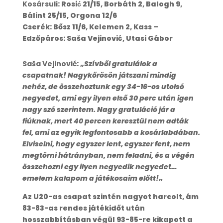
Kosársuli
: Rosić 21/15, Borbáth 2, Balogh 9,
Bálint 25/15, Orgona 12/6
Cserék: Bősz 11/6, Kelemen 2, Kass –
Edzőpáros: Saša Vejinović, Utasi Gábor
Saša Vejinović
: „
Szívből gratulálok a
csapatnak! Nagykőrösön játszani mindig
nehéz, de összehoztunk egy 34-16-os utolsó
negyedet, ami egy ilyen első 30 perc után igen
nagy szó szerintem. Nagy gratuláció jár a
fiúknak, mert 40 percen keresztül nem adták
fel, ami az egyik legfontosabb a kosárlabdában.
Elviselni, hogy egyszer lent, egyszer fent, nem
megtörni hátrányban, nem feladni, és a végén
összehozni egy ilyen negyedik negyedet…
emelem kalapom a játékosaim előtt!
„
Az U20-as csapat szintén nagyot harcolt, ám
83-83-as rendes játékidőt után
hosszabbításban végül 93-85-re kikapott a