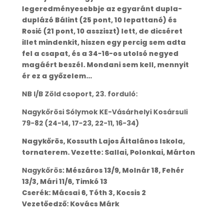
legeredményesebbje az egyaránt dupla-
duplázó Bálint (25 pont, 10 lepattanó) és
Rosić (21 pont, 10 assziszt) lett, de dicséret
illet mindenkit, hiszen egy percig sem adta
fel a csapat, és a 34-16-os utolsó negyed
magáért beszél. Mondani sem kell, mennyit
ér ez a győzelem…
NB I/B Zöld csoport, 23. forduló:
Nagykőrösi Sólymok KE-Vásárhelyi Kosársuli
79-82 (24-14, 17-23, 22-11, 16-34)
Nagykőrös, Kossuth Lajos Általános Iskola,
tornaterem. Vezette: Sallai, Polonkai, Márton
Nagykőrös
: Mészáros 13/9, Molnár 18, Fehér
13/3, Mári 11/6, Timkó 13
Cserék: Mácsai 6, Tóth 3, Kocsis 2
Vezetőedző: Kovács Márk