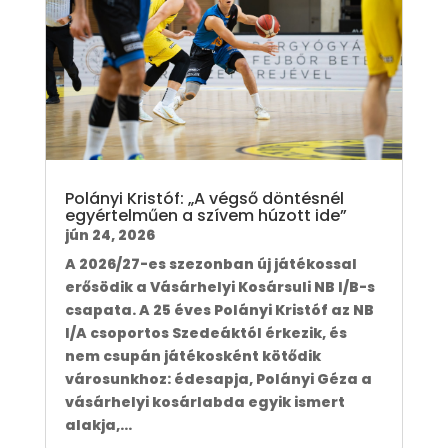
Polányi Kristóf: „A végső döntésnél
egyértelműen a szívem húzott ide”
jún 24, 2026
A 2026/27-es szezonban új játékossal
erősödik a Vásárhelyi Kosársuli NB I/B-s
csapata. A 25 éves Polányi Kristóf az NB
I/A csoportos Szedeáktól érkezik, és
nem csupán játékosként kötődik
városunkhoz: édesapja, Polányi Géza a
vásárhelyi kosárlabda egyik ismert
alakja,...