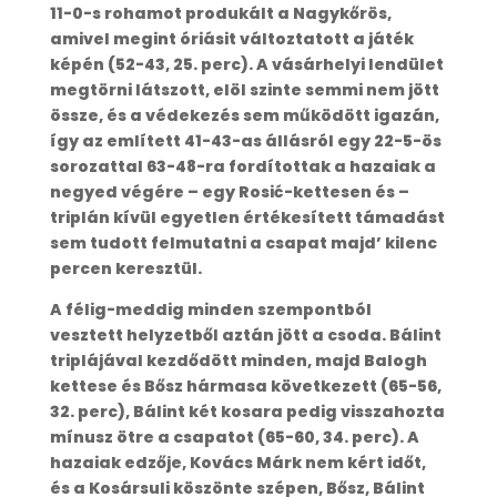
11-0-s rohamot produkált a Nagykőrös,
amivel megint óriásit változtatott a játék
képén (52-43, 25. perc). A vásárhelyi lendület
megtörni látszott, elöl szinte semmi nem jött
össze, és a védekezés sem működött igazán,
így az említett 41-43-as állásról egy 22-5-ös
sorozattal 63-48-ra fordítottak a hazaiak a
negyed végére – egy Rosić-kettesen és –
triplán kívül egyetlen értékesített támadást
sem tudott felmutatni a csapat majd’ kilenc
percen keresztül.
A félig-meddig minden szempontból
vesztett helyzetből aztán jött a csoda. Bálint
triplájával kezdődött minden, majd Balogh
kettese és Bősz hármasa következett (65-56,
32. perc), Bálint két kosara pedig visszahozta
mínusz ötre a csapatot (65-60, 34. perc). A
hazaiak edzője, Kovács Márk nem kért időt,
és a Kosársuli köszönte szépen, Bősz, Bálint