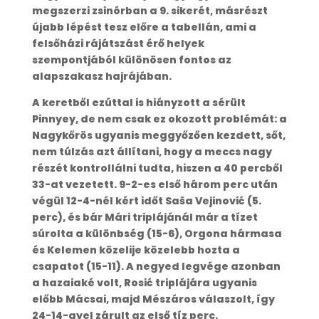
megszerzi zsinórban a 9. sikerét, másrészt
újabb lépést tesz előre a tabellán, ami a
felsőházi rájátszást érő helyek
szempontjából különösen fontos az
alapszakasz hajrájában.
A keretből ezúttal is hiányzott a sérült
Pinnyey, de nem csak ez okozott problémát: a
Nagykőrös ugyanis meggyőzően kezdett, sőt,
nem túlzás azt állítani, hogy a meccs nagy
részét kontrollálni tudta, hiszen a 40 percből
33-at vezetett. 9-2-es első három perc után
végül 12-4-nél kért időt Saša Vejinović (5.
perc), és bár Mári triplájánál már a tízet
súrolta a különbség (15-6), Orgona hármasa
és Kelemen közelije közelebb hozta a
csapatot (15-11). A negyed legvége azonban
a hazaiaké volt, Rosić triplájára ugyanis
előbb Mácsai, majd Mészáros válaszolt, így
24-14-gyel zárult az első tíz perc.