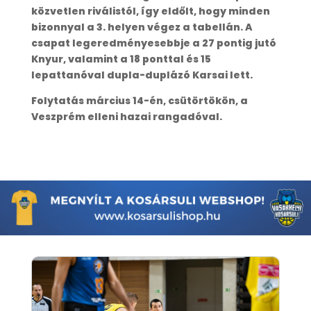
közvetlen riválistól, így eldőlt, hogy minden
bizonnyal a 3. helyen végez a tabellán. A
csapat legeredményesebbje a 27 pontig jutó
Knyur, valamint a 18 ponttal és 15
lepattanóval dupla-duplázó Karsai lett.
Folytatás március 14-én, csütörtökön, a
Veszprém elleni hazai rangadóval.