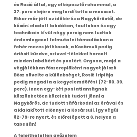
és Rosić által, egy elképesztő rohammal, a
37. perc elejére megfordította a meccset.
Ekkor már jött az időkérés a Nagykőröstől, de
későn: eladott labdákon, faultokon és egy
technikain kívül négy percig nem tudtak
érdemlegeset felmutatni támadásban a
fehér mezes játékosok, a Kosársuli pedig
óriásit küzdve, szívvel-lélekkel harcolt
minden labdáért és pontért. Orgona, majd a
végjátékban főszereplőként nagyot játszó
Bősz növelte a különbséget, Rosić triplája
pedig megadta a kegyelemdöfést (72-80, 39.
perc). Innen egy-két pontatlanságnak
köszönhetően közelebb tudott jönni a
Nagykőrös, de tudott sáfárkodni az órával és
a kialakított előnnyel a Kosársuli, így végül
82-79-re nyert, és előrelépett a 6. helyen a
tabellán!
A felejthetetlen győzelem