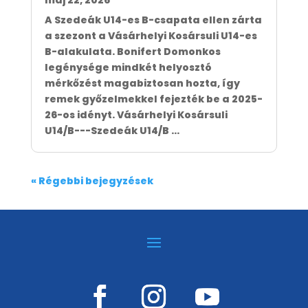
máj 22, 2026
A Szedeák U14-es B-csapata ellen zárta
a szezont a Vásárhelyi Kosársuli U14-es
B-alakulata. Bonifert Domonkos
legénysége mindkét helyosztó
mérkőzést magabiztosan hozta, így
remek győzelmekkel fejezték be a 2025-
26-os idényt. Vásárhelyi Kosársuli
U14/B---Szedeák U14/B ...
« Régebbi bejegyzések