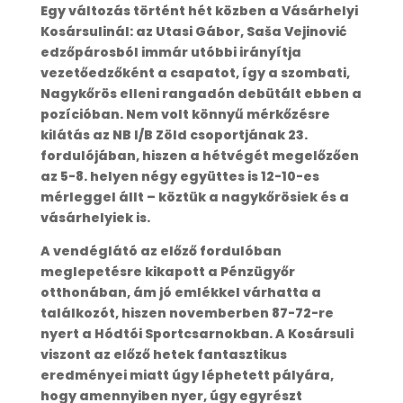
Egy változás történt hét közben a Vásárhelyi
Kosársulinál: az Utasi Gábor, Saša Vejinović
edzőpárosból immár utóbbi irányítja
vezetőedzőként a csapatot, így a szombati,
Nagykőrös elleni rangadón debütált ebben a
pozícióban. Nem volt könnyű mérkőzésre
kilátás az NB I/B Zöld csoportjának 23.
fordulójában, hiszen a hétvégét megelőzően
az 5-8. helyen négy együttes is 12-10-es
mérleggel állt – köztük a nagykőrösiek és a
vásárhelyiek is.
A vendéglátó az előző fordulóban
meglepetésre kikapott a Pénzügyőr
otthonában, ám jó emlékkel várhatta a
találkozót, hiszen novemberben 87-72-re
nyert a Hódtói Sportcsarnokban. A Kosársuli
viszont az előző hetek fantasztikus
eredményei miatt úgy léphetett pályára,
hogy amennyiben nyer, úgy egyrészt