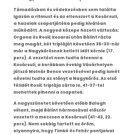
Támadásban és védekezésben sem találta
igazán a ritmust és az ellenszert a Kosársuli,
a hazaiak csapatjátéka pedig kiválóan
működött. A negyed közepe hozott változás:
Orgona és Rosić kosarai után Bálint rázta
meg magát, két tripláját követően 35-33-nál
már a Nagykőrösnek kellett időt kérnie (17.
perc). A vezetést nem tudta átvenni a
Kosársuli, a korábban évekig Vásárhelyen
játszó Molnár Bence vezetésével pedig ismét
növelni tudta az előnyt a Nagykőrös. Az első
félidőt Rosić triplája zárta le, 41-37-tel
mehettek pihenni a csapatok.
A nagyszünetet követően előbb Balogh
villant, majd Bálint hármasával először
vezetett a meccsen a Kosársuli (41-43, 22.
perc). Nem sokáig tartott az öröm,
olyannyira, hogy Timkó és Fehér pontjaival