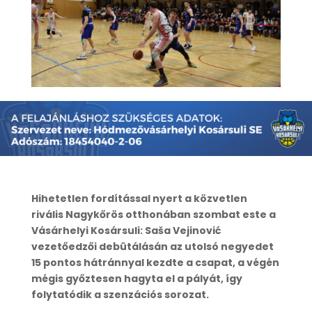
Hihetetlen fordítással nyert a közvetlen
rivális Nagykőrös otthonában szombat este a
Vásárhelyi Kosársuli: Saša Vejinović
vezetőedzői debütálásán az utolsó negyedet
15 pontos hátránnyal kezdte a csapat, a végén
mégis győztesen hagyta el a pályát, így
folytatódik a szenzációs sorozat.