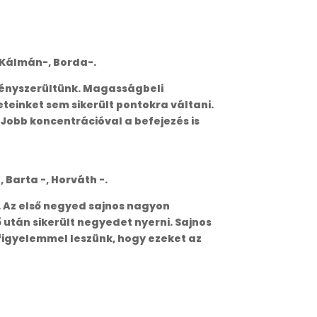
, Kálmán-, Borda-.
kényszerültünk. Magasságbeli
eteinket sem sikerült pontokra váltani.
Jobb koncentrációval a befejezés is
, Barta -, Horváth -.
. Az első negyed sajnos nagyon
 után sikerült negyedet nyerni. Sajnos
 figyelemmel leszünk, hogy ezeket az