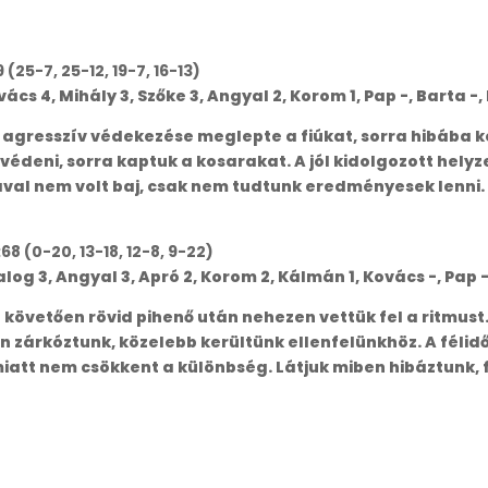
(25-7, 25-12, 19-7, 16-13)
ács 4, Mihály 3, Szőke 3, Angyal 2, Korom 1, Pap -, Barta -
 agresszív védekezése meglepte a fiúkat, sorra hibába 
édeni, sorra kaptuk a kosarakat. A jól kidolgozott helyz
val nem volt baj, csak nem tudtunk eredményesek lenni. 
8 (0-20, 13-18, 12-8, 9-22)
log 3, Angyal 3, Apró 2, Korom 2, Kálmán 1, Kovács -, Pap -
követően rövid pihenő után nehezen vettük fel a ritmust
zárkóztunk, közelebb kerültünk ellenfelünkhöz. A félidő
miatt nem csökkent a különbség. Látjuk miben hibáztunk,