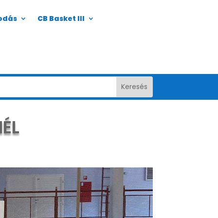
odás
CB Basket III
NÉL