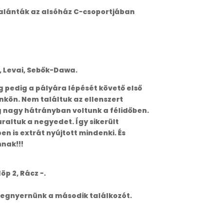
Palánták az alsóház C-csoportjában
öp, Levai, Sebők-Dawa.
pedig a pályára lépését követő első
ünkön. Nem találtuk az ellenszert
g nagy hátrányban voltunk a félidőben.
altuk a negyedet. Így sikerült
n is extrát nyújtott mindenki. És
nak!!!
löp 2, Rácz -.
t megnyernünk a második találkozót.