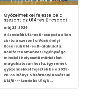
Győzelmekkel fejezte be a
szezont az U14-es B-csapat
máj 22, 2026
A Szedeák U14-es B-csapata ellen
zárta a szezont a Vásárhelyi
Kosársuli U14-es B-alakulata.
Bonifert Domonkos legénysége
mindkét helyosztó mérkőzést
magabiztosan hozta, így remek
győzelmekkel fejezték be a 2025-
26-os idényt. Vásárhelyi Kosársuli
U14/B---Szedeák U14/B ...