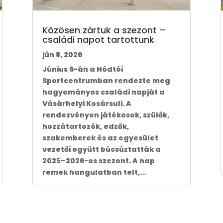
Közösen zártuk a szezont –
családi napot tartottunk
jún 8, 2026
Június 6-án a Hódtói
Sportcentrumban rendezte meg
hagyományos családi napját a
Vásárhelyi Kosársuli. A
rendezvényen játékosok, szülők,
hozzátartozók, edzők,
szakemberek és az egyesület
vezetői együtt búcsúztatták a
2025–2026-os szezont. A nap
remek hangulatban telt,...