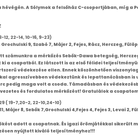
 a hévégén. A Sólymok a felsőház C-csoportjában, míg a 
Z
12, 22-14, 10-16, 9-23)
 9, Grochulski 9, Szabó 7, Májer 2, Fejes, Rácz, Herczeg, Fül
ött számunkra a mérkőzés Sebők-Dawa betegség, Herczeg 
ki a csapatból. Ez látszott is az első félidei teljesítmény
ortszerű védekezése ellen. Ennek köszönhetően viszonyla
al agresszívebben védekeztünk és lepattanózásban is ur
perc pedig maga volt a csoda. Támadásban és védekezésbe
lvezetes és fordulatos mérkőzést! Gratulálok a csapatom
9 ( 19-7,20-2, 22-10,24-10)
11, Májer 8, Sebők 7,Grochulski 4,Fejes 4, Fejes 3, Levai 2, Fü
 lökést adott a csapatnak. És igazi örömjátékkal sikerül
sen nyújtott kiváló teljesítményhez!!!