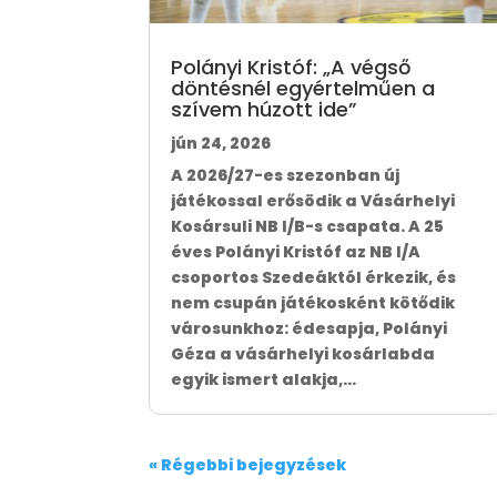
Polányi Kristóf: „A végső
döntésnél egyértelműen a
szívem húzott ide”
jún 24, 2026
A 2026/27-es szezonban új
játékossal erősödik a Vásárhelyi
Kosársuli NB I/B-s csapata. A 25
éves Polányi Kristóf az NB I/A
csoportos Szedeáktól érkezik, és
nem csupán játékosként kötődik
városunkhoz: édesapja, Polányi
Géza a vásárhelyi kosárlabda
egyik ismert alakja,...
« Régebbi bejegyzések