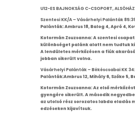
U12-ES BAJNOKSÁG C-CSOPORT, ALSÓHÁZ
Szentesi KK/A – Vásárhelyi Palánták 85:39 
Palánták: Ambrus 18, Balog 4, Apró 4, Kov
Kotormán Zsuzsanna: A szentesi csapat
különbséget palánk alatt nem tudtuk kiv
A lendületes mérkőzésen a fiúk akarásá
jobban sikerült volna.
Vásárhelyi Palánták – Békéscsabai KK 34:6
Palánták:Ambrus 12, Mihály 6, Szőke 5, Ba
Kotormán Zsuzsanna: Az első mérkőzést 
gyengére sikerült. A második negyedben 
az utolsó rész sorozatos labda eladás 
edzéseken kijavítsuk.