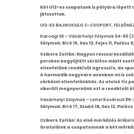
Két U12-es csapatunk is pályára lépett
játszottak.
U12-ES BAJNOKSÁG C-CSOPORT, FELSŐHÁ
Karcagi SE – Vásárhelyi Sólymok 54-65 (13-
Sólymok: Bíró 15, Sas 12, Fejes 11, Palócz
Czibere Zoltán: Nagyon rosszul kezdőd
percben begyűjtött sérülése miatt esett 
ellenfelünk rendkívül agresszív, de sp
A harmadik negyedre azonban mi is sokk
zárkózni ellenfelünkhöz. Az utolsó tíz 
sikerült megnyernünk ezt a rendkívül é
Vásárhelyi Sólymok – Lehel Kosársuli 85-2
Sólymok: Bíró 17, Szabó 16, Sas 12, Palócz 
Czibere Zoltán: Az első mérkőzés óriási
Gratulálok a csapatomnak a két mérkőzé