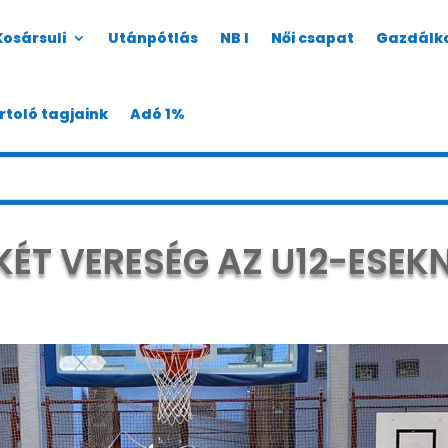
Kosársuli
Utánpótlás
NB I
Női csapat
Gazdálk
rtoló tagjaink
Adó 1%
KÉT VERESÉG AZ U12-ESEK