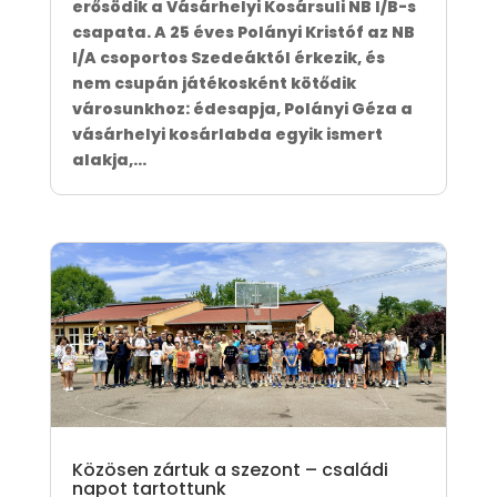
erősödik a Vásárhelyi Kosársuli NB I/B-s
csapata. A 25 éves Polányi Kristóf az NB
I/A csoportos Szedeáktól érkezik, és
nem csupán játékosként kötődik
városunkhoz: édesapja, Polányi Géza a
vásárhelyi kosárlabda egyik ismert
alakja,...
Közösen zártuk a szezont – családi
napot tartottunk