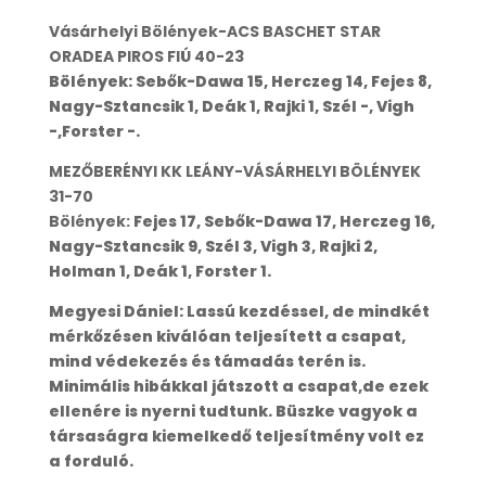
Vásárhelyi Bölények-ACS BASCHET STAR
ORADEA PIROS FIÚ 40-23
Bölények: Sebők-Dawa 15, Herczeg 14, Fejes 8,
Nagy-Sztancsik 1, Deák 1, Rajki 1, Szél -, Vigh
-,Forster -.
MEZŐBERÉNYI KK LEÁNY-VÁSÁRHELYI BÖLÉNYEK
31-70
Bölények:
Fejes 17, Sebők-Dawa 17, Herczeg 16,
Nagy-Sztancsik 9, Szél 3, Vigh 3, Rajki 2,
Holman 1, Deák 1, Forster 1.
Megyesi Dániel: Lassú kezdéssel, de mindkét
mérkőzésen kiválóan teljesített a csapat,
mind védekezés és támadás terén is.
Minimális hibákkal játszott a csapat,de ezek
ellenére is nyerni tudtunk. Büszke vagyok a
társaságra kiemelkedő teljesítmény volt ez
a forduló.