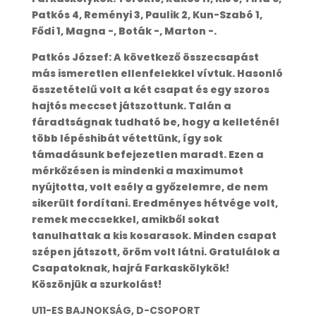
Patkós 4, Reményi 3, Paulik 2, Kun-Szabó 1,
Fődi 1, Magna -, Boták -, Marton -.
Patkós József: A következő összecsapást
más ismeretlen ellenfelekkel vívtuk. Hasonló
összetételű volt a két csapat és egy szoros
hajtós meccset játszottunk. Talán a
fáradtságnak tudható be, hogy a kelleténél
több lépéshibát vétettünk, így sok
támadásunk befejezetlen maradt. Ezen a
mérkőzésen is mindenki a maximumot
nyújtotta, volt esély a győzelemre, de nem
sikerült fordítani. Eredményes hétvége volt,
remek meccsekkel, amikből sokat
tanulhattak a kis kosarasok. Minden csapat
szépen játszott, öröm volt látni. Gratulálok a
Csapatoknak, hajrá Farkaskölykök!
Köszönjük a szurkolást!
U11-ES BAJNOKSÁG, D-CSOPORT