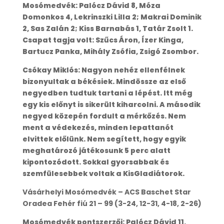
Mosómedvék: Palócz Dávid 8, Móza
Domonkos 4, Lekrinszki Lilla 2; Makrai Dominik
2, Sas Zalán 2; Kiss Barnabás 1, Tatár Zsolt 1.
Csapat tagja volt: Szűcs Áron, Ízer Kinga,
Bartucz Panka, Mihály Zsófia, Zsigó Zsombor.
Csókay Miklós: Nagyon nehéz ellenfélnek
bizonyultak a békésiek. Mindössze az első
negyedben tudtuk tartani a lépést. Itt még
egy kis előnyt is sikerült kiharcolni. A második
negyed közepén fordult a mérkőzés. Nem
ment a védekezés, minden lepattanót
elvittek előlünk. Nem segített, hogy egyik
meghatározó játékosunk 5 perc alatt
kipontozódott. Sokkal gyorsabbak és
szemfülesebbek voltak a KisGladiátorok.
Vásárhelyi Mosómedvék – ACS Baschet Star
Oradea Fehér fiú 21 – 99 (3-24, 12-31, 4-18, 2-26)
Mosómedvék pontszerzői: Palócz Dávid 11,