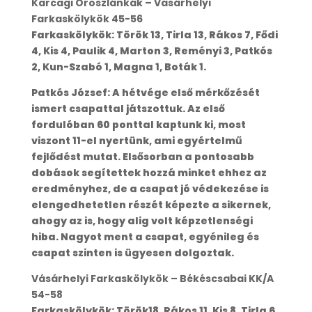
Karcagi Oroszlánkák – Vásárhelyi
Farkaskölykök 45-56
Farkaskölykök: Török 13, Tirla 13, Rákos 7, Fődi
4, Kis 4, Paulik 4, Marton 3, Reményi 3, Patkós
2, Kun-Szabó 1, Magna 1, Boták 1.
Patkós József: A hétvége első mérkőzését
ismert csapattal játszottuk. Az első
fordulóban 60 ponttal kaptunk ki, most
viszont 11-el nyertünk, ami egyértelmű
fejlődést mutat. Elsősorban a pontosabb
dobások segítettek hozzá minket ehhez az
eredményhez, de a csapat jó védekezése is
elengedhetetlen részét képezte a sikernek,
ahogy az is, hogy alig volt képzetlenségi
hiba. Nagyot ment a csapat, egyénileg és
csapat szinten is ügyesen dolgoztak.
Vásárhelyi Farkaskölykök – Békéscsabai KK/A
54-58
Farkaskölykök: Török18, Rákos 11, Kis 8, Tirla 6,