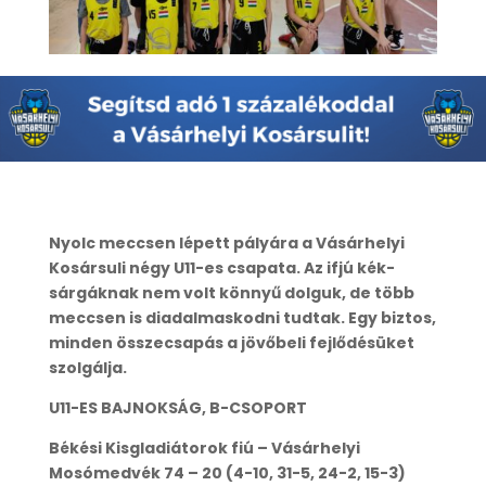
Nyolc meccsen lépett pályára a Vásárhelyi
Kosársuli négy U11-es csapata. Az ifjú kék-
sárgáknak nem volt könnyű dolguk, de több
meccsen is diadalmaskodni tudtak. Egy biztos,
minden összecsapás a jövőbeli fejlődésüket
szolgálja.
U11-ES BAJNOKSÁG, B-CSOPORT
Békési Kisgladiátorok fiú – Vásárhelyi
Mosómedvék 74 – 20 (4-10, 31-5, 24-2, 15-3)