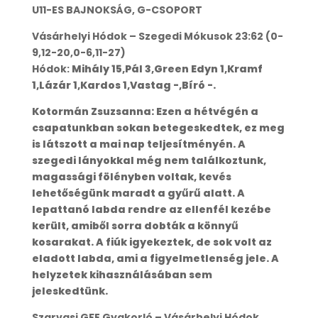
U11-ES BAJNOKSÁG, G-CSOPORT
Vásárhelyi Hódok – Szegedi Mókusok 23:62 (0-
9,12-20,0-6,11-27)
Hódok:
Mihály 15,Pál 3,Green Edyn 1,Kramf
1,Lázár 1,Kardos 1,Vastag -,Bíró -.
Kotormán Zsuzsanna: Ezen a hétvégén a
csapatunkban sokan betegeskedtek, ez meg
is látszott a mai nap teljesítményén. A
szegedi lányokkal még nem találkoztunk,
magassági fölényben voltak, kevés
lehetőségünk maradt a gyűrű alatt. A
lepattanó labda rendre az ellenfél kezébe
került, amiből sorra dobták a könnyű
kosarakat. A fiúk igyekeztek, de sok volt az
eladott labda, ami a figyelmetlenség jele. A
helyzetek kihasználásában sem
jeleskedtünk.
Szarvasi GFE Gyakorló – Vásárhelyi Hódok