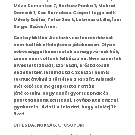
Móza Domonkos 7; Bartucz Panka 1; Makrai
Dominik 1, Kiss Barnabás. Csapat tagja volt:
Mihály Zsófia, Tatár Zsolt, Lekrinszki Lilla, Ízer
Kinga; Szűcs Áron.
Csókay Miklós: Az előző vesztes mérkőzést
nem tudták elfelejteni a játékosaim. Olyan
sebességgel kosaraztak az nagyváradi fiúk,
amire nem voltunk felkészülve. Nem ismertek
elveszett labdát, szorosan, erőszakosan
védekeztek, letámadtak. Sokszor nem is
tudtuk átvinni a térfélen a labdát. Mindkét
mérkőzésen megtapasztalhatták
játékosaim, hogy ennél gyorsabbnak és
pontosabbnak kell lenni. Tovább kell edzeni,
gyakorolni. Adott a feladat, hogy utolérjük
őket.
U11-ES BAJNOKSÁG, C-CSOPORT