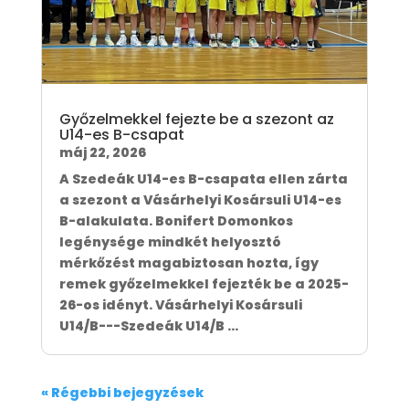
Győzelmekkel fejezte be a szezont az
U14-es B-csapat
máj 22, 2026
A Szedeák U14-es B-csapata ellen zárta
a szezont a Vásárhelyi Kosársuli U14-es
B-alakulata. Bonifert Domonkos
legénysége mindkét helyosztó
mérkőzést magabiztosan hozta, így
remek győzelmekkel fejezték be a 2025-
26-os idényt. Vásárhelyi Kosársuli
U14/B---Szedeák U14/B ...
« Régebbi bejegyzések