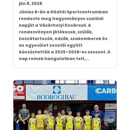
jún 8, 2026
Június 6-án a Hódtói Sportcentrumban
rendezte meg hagyományos családi
napját a Vásárhelyi Kosársuli. A
rendezvényen játékosok, szülők,
hozzátartozók, edzők, szakemberek és
az egyesület vezetői együtt
búcsúztatták a 2025–2026-os szezont. A
nap remek hangulatban telt,...