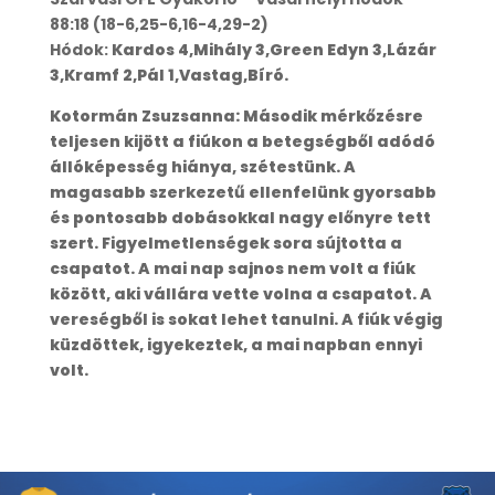
88:18 (18-6,25-6,16-4,29-2)
Hódok:
Kardos 4,Mihály 3,Green Edyn 3,Lázár
3,Kramf 2,Pál 1,Vastag,Bíró.
Kotormán Zsuzsanna: Második mérkőzésre
teljesen kijött a fiúkon a betegségből adódó
állóképesség hiánya, szétestünk. A
magasabb szerkezetű ellenfelünk gyorsabb
és pontosabb dobásokkal nagy előnyre tett
szert. Figyelmetlenségek sora sújtotta a
csapatot. A mai nap sajnos nem volt a fiúk
között, aki vállára vette volna a csapatot. A
vereségből is sokat lehet tanulni. A fiúk végig
küzdöttek, igyekeztek, a mai napban ennyi
volt.