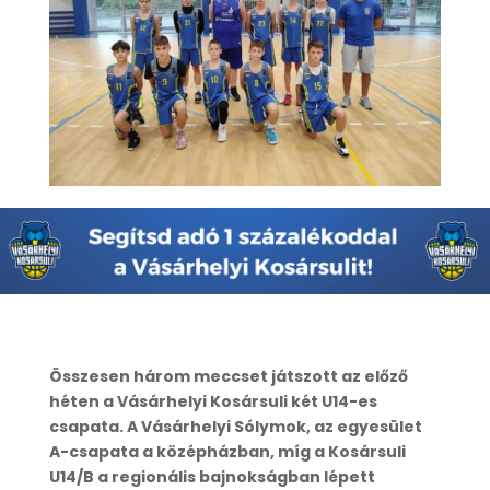
Összesen három meccset játszott az előző
héten a Vásárhelyi Kosársuli két U14-es
csapata. A Vásárhelyi Sólymok, az egyesület
A-csapata a középházban, míg a Kosársuli
U14/B a regionális bajnokságban lépett