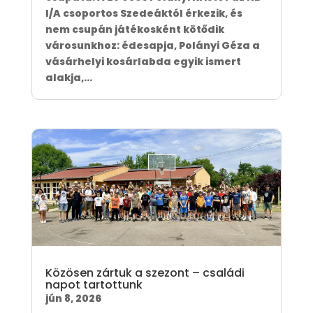
I/A csoportos Szedeáktól érkezik, és
nem csupán játékosként kötődik
városunkhoz: édesapja, Polányi Géza a
vásárhelyi kosárlabda egyik ismert
alakja,...
Közösen zártuk a szezont – családi
napot tartottunk
jún 8, 2026