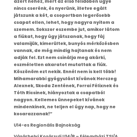
azért nehéz, mert az első félidőben ugye
nincs cserénk, és nyerünk, illetve egált
játszunk a két, a csoportban legerősebb
csapat ellen, lehet, hogy nagyra nyitom a
szemem. Sokszor eszembe jut, amikor látom
a fiúkat, hogy úgy játszanak, hogy fáj
valamijük, kimerültek, bunyós mérkőzésben
vannak, de még mindig hajtanak és nem
adják fel. Ezt nem csinálja meg akárki,
eszméletlen akaratot mutattak a fiúk.
Köszönöm ezt nekik. Ennél nem is kell több!
Mihamarabbi gyógyulást kívánok Herczeg
Alexnek, Skoda Zentének, Forrai Félixnek és
Tóth Ricsinek, hiányoztak a csapatból
nagyon. Kellemes ünnepeket kívánok
mindenkinek, ne teljen el úgy nap, hogy ne
kosarazzanak!”
U14-es Regionális Bajnokság
Vásárhelyi Kosársuli U14/B – Félegyházi TSI/A