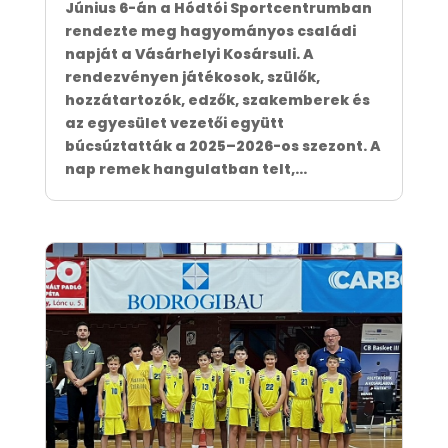
Június 6-án a Hódtói Sportcentrumban
rendezte meg hagyományos családi
napját a Vásárhelyi Kosársuli. A
rendezvényen játékosok, szülők,
hozzátartozók, edzők, szakemberek és
az egyesület vezetői együtt
búcsúztatták a 2025–2026-os szezont. A
nap remek hangulatban telt,...