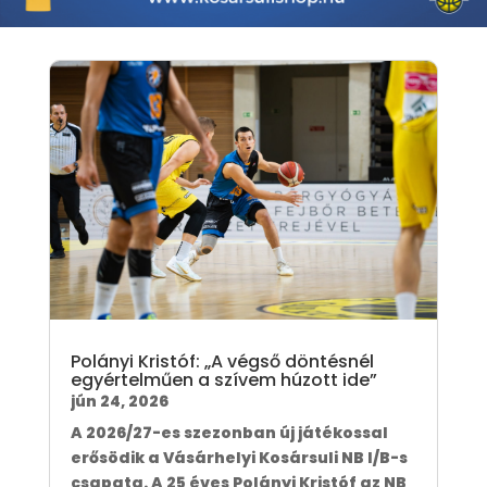
Polányi Kristóf: „A végső döntésnél
egyértelműen a szívem húzott ide”
jún 24, 2026
A 2026/27-es szezonban új játékossal
erősödik a Vásárhelyi Kosársuli NB I/B-s
csapata. A 25 éves Polányi Kristóf az NB