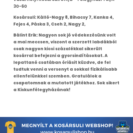
30-60
Kosársuli: Kálló-Nagy 8, Bihacsy 7, Kanka 4,
Fejes 4, Páska 3, Cseh 2, Nagy 2,
Bálint Erik: Nagyon sok jó védekezésünk volt
a mai meccsen, viszont a szerzett labdákból
csak nagyon kicsi százalékkal sikerült
kosárral befejezni a gyorsindításokat. A
lepattanó csatában óriásit küzdve, de fel
tudtuk venni a versenyt a sokkal fizikálisabb
ellenfelünkkel szemben. Gratulálok a
csapatomnak a mutatott játékhoz. Sok sikert
a Kiskunfélegyházának!