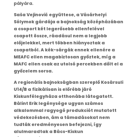
pályára.
Saša Vejinović együttese, a Vásárhelyi
Sólymok gárdája a bajnokság középházában
a csoport két legerősebb ellenfelével
csapott össze, ráadásul nem a legjobb
előjelekkel, mert többen hiányoztak a
csapatból. A kék-sárgák ennek ellenére a
MEAFC ellen magabiztosan győztek, míg a
MAFC ellen csak az utolsó percekben dőlt el a
győzelem sorsa.
A regionális bajnokságban szereplő Kosársuli
U14/B a fizikálisan is előrébb járó
Kiskunfélegyháza otthonába látogatott.
Bálint Erik legénysége ugyan számos
alkalommal ragyogó produkciót mutatott
védekezésben, ám a támadásokat nem
tudták eredményesen befejezni, így
alulmaradtak a Bács-Kiskun