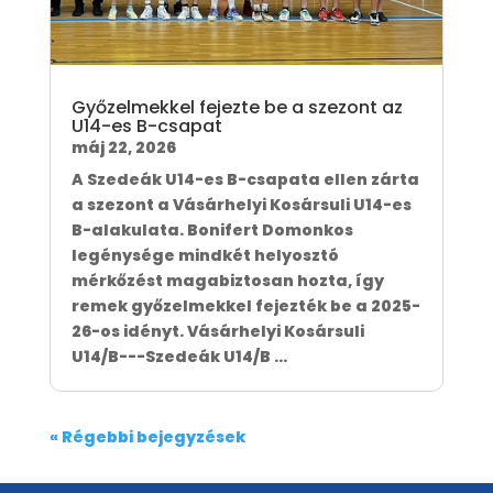
Győzelmekkel fejezte be a szezont az
U14-es B-csapat
máj 22, 2026
A Szedeák U14-es B-csapata ellen zárta
a szezont a Vásárhelyi Kosársuli U14-es
B-alakulata. Bonifert Domonkos
legénysége mindkét helyosztó
mérkőzést magabiztosan hozta, így
remek győzelmekkel fejezték be a 2025-
26-os idényt. Vásárhelyi Kosársuli
U14/B---Szedeák U14/B ...
« Régebbi bejegyzések