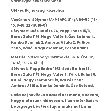
vármegyeiekkel szemben.
U14-es Bajnokság, középház
Vásárhelyi Sólymok/A-MEAFC U14/A 64-52 (18-
10, 8-18, 22-19, 16-5)
Sólymok: Soós Balázs 24, Papp Endre 15/3,
Borus Zala 11/9, Hegyi Valér 6, Őze Botond 4,
Kanka Dominik 2, Ambrus Attila 2, Patkós
Zénó, Kálló-Nagy Zsombor, Török Bálint.
MAFC/A- Vásárhelyi Sólymok/A 66-61 (24-12,
14-13, 15-25, 13-11)
Sólymok : Papp Endre 19/3, Soós Balázs 13,
Borus Zala 11/9, Hegyi Valér 7, Török Bálint 6,
Kálló-Nagy Zsombor 3/3, Patkós Zénó,
Ambrus Attila, Kanka Dominik, Őze Botond.
Saša Vejinović: „Ha valaki azt mondja nekem,
hogy elutazunk hiányosan, tízen mérkőzésre
betegségek és térdfájdalmak miatt, ami