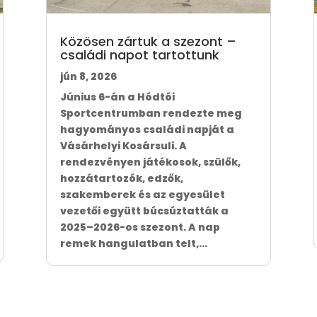
Közösen zártuk a szezont –
családi napot tartottunk
jún 8, 2026
Június 6-án a Hódtói
Sportcentrumban rendezte meg
hagyományos családi napját a
Vásárhelyi Kosársuli. A
rendezvényen játékosok, szülők,
hozzátartozók, edzők,
szakemberek és az egyesület
vezetői együtt búcsúztatták a
2025–2026-os szezont. A nap
remek hangulatban telt,...