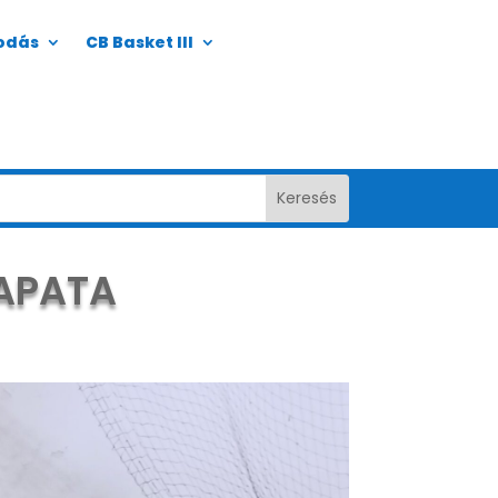
odás
CB Basket III
SAPATA