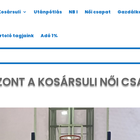
Kosársuli
Utánpótlás
NB I
Női csapat
Gazdálk
rtoló tagjaink
Adó 1%
ZONT A KOSÁRSULI NŐI C