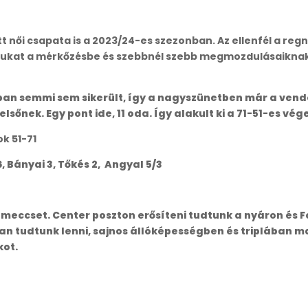
tt női csapata is a 2023/24-es szezonban. Az ellenfél a r
magukat a mérkőzésbe és szebbnél szebb megmozdulásaikn
 semmi sem sikerült, így a nagyszünetben már a vendég
lsőnek. Egy pont ide, 11 oda. Így alakult ki a 71-51-es v
k 51-71
, Bányai 3, Tőkés 2, Angyal 5/3
meccset. Center poszton erősíteni tudtunk a nyáron és Fo
an tudtunk lenni, sajnos állóképességben és triplában ma 
kot.