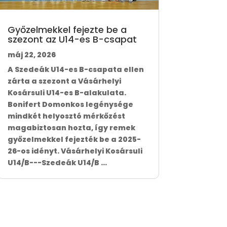
Győzelmekkel fejezte be a
szezont az U14-es B-csapat
máj 22, 2026
A Szedeák U14-es B-csapata ellen
zárta a szezont a Vásárhelyi
Kosársuli U14-es B-alakulata.
Bonifert Domonkos legénysége
mindkét helyosztó mérkőzést
magabiztosan hozta, így remek
győzelmekkel fejezték be a 2025-
26-os idényt. Vásárhelyi Kosársuli
U14/B---Szedeák U14/B ...