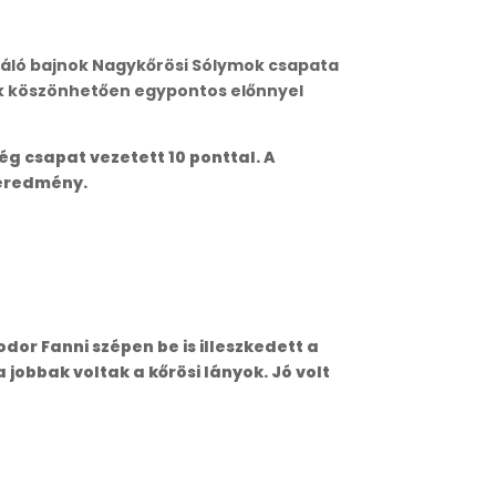
egnáló bajnok Nagykőrösi Sólymok csapata
ak köszönhetően egypontos előnnyel
 csapat vezetett 10 ponttal. A
égeredmény.
dor Fanni szépen be is illeszkedett a
jobbak voltak a kőrösi lányok. Jó volt