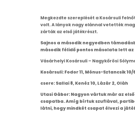
Megkezdte szereplését a Kosársuli felnő
volt. A lányok nagy elánnal vetették 
zárták az első játékrészt.
Sajnos a második negyedben támadásban
második félidő pontos másolata lett az e
Vásárhelyi Kosársuli – Nagykőrösi Sólymo
Kosársuli: Fodor 11, Mónus-Sztancsik 10/6
csere: Sallai 8, Kenéz 10, Lázár 2, Oláh
Utasi Gábor: Nagyon vártuk már az első 
csapatba. Amíg bírtuk szuflával, partib
látni, hogy mindkét csapat élvezi a játé