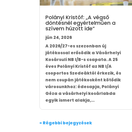
Polányi Kristóf: „A végső
döntésnél egyértelműen a
szívem húzott ide”
jún 24, 2026
A 2026/27-es szezonban új
játékossal erősödik a Vásárhelyi
Kosársuli NB I/B-s csapata. A 25
éves Polányi Kristóf az NB I/A
csoportos Szedeáktól érkezik, és
nem csupán játékosként kötődik
városunkhoz: édesapja, Polányi
Géza a vásárhelyi kosárlabda
egyik ismert alakja,...
« Régebbi bejegyzések