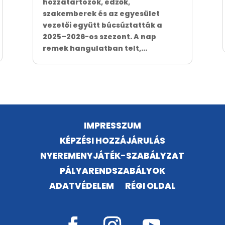
hozzátartozók, edzők,
szakemberek és az egyesület
vezetői együtt búcsúztatták a
2025–2026-os szezont. A nap
remek hangulatban telt,...
IMPRESSZUM
KÉPZÉSI HOZZÁJÁRULÁS
NYEREMENYJÁTÉK-SZABÁLYZAT
PÁLYARENDSZABÁLYOK
ADATVÉDELEM
RÉGI OLDAL