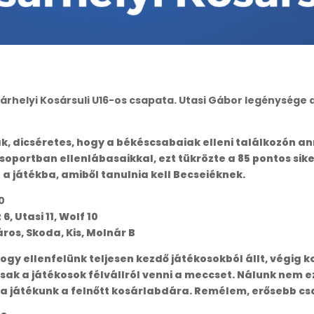
rhelyi Kosársuli U16-os csapata. Utasi Gábor legénysége 
, dicséretes, hogy a békéscsabaiak elleni találkozón ann
soportban ellenlábasaikkal, ezt tükrözte a 85 pontos sike
t a játékba, amiből tanulnia kell Becseiéknek.
0
6, Utasi 11, Wolf 10
áros, Skoda, Kis, Molnár B
hogy ellenfelünk teljesen kezdő játékosokból állt, végig 
sak a játékosok félvállról venni a meccset. Nálunk nem 
a játékunk a felnőtt kosárlabdára. Remélem, erősebb csap