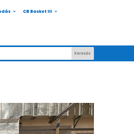
odás
CB Basket III