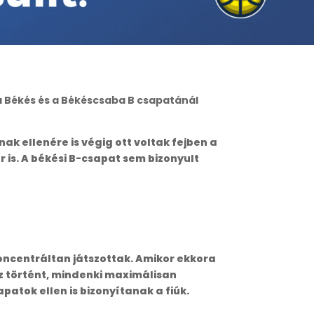
a Békés és a Békéscsaba B csapatánál
ak ellenére is végig ott voltak fejben a
r is. A békési B-csapat sem bizonyult
koncentráltan játszottak. Amikor ekkora
ez történt, mindenki maximálisan
atok ellen is bizonyítanak a fiúk.