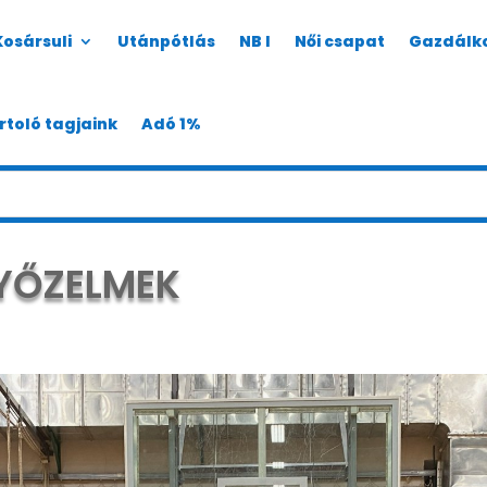
Kosársuli
Utánpótlás
NB I
Női csapat
Gazdálk
rtoló tagjaink
Adó 1%
YŐZELMEK