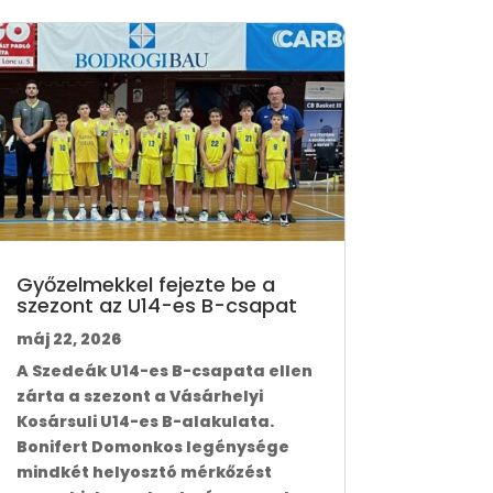
Győzelmekkel fejezte be a
szezont az U14-es B-csapat
máj 22, 2026
A Szedeák U14-es B-csapata ellen
zárta a szezont a Vásárhelyi
Kosársuli U14-es B-alakulata.
Bonifert Domonkos legénysége
mindkét helyosztó mérkőzést