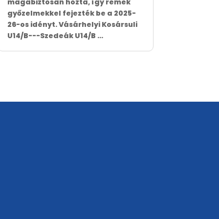
magabiztosan hozta, így remek
győzelmekkel fejezték be a 2025-
26-os idényt. Vásárhelyi Kosársuli
U14/B---Szedeák U14/B ...