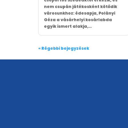
nem csupán játékosként kötődik
városunkhoz: édesapja, Polányi
Géza a vásárhelyi kosárlabda
egyik ismert alakja,...
« Régebbi bejegyzések