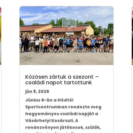
Közösen zártuk a szezont –
családi napot tartottunk
jún 8, 2026
Június 6-án a Hódtói
Sportcentrumban rendezte meg
hagyományos családi napját a
Vásárhelyi Kosársuli. A
rendezvényen játékosok, szülők,