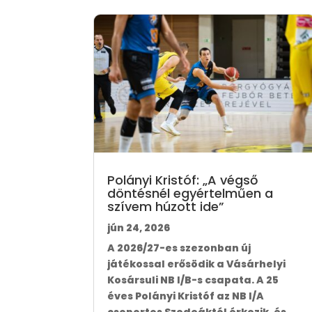
Polányi Kristóf: „A végső
döntésnél egyértelműen a
szívem húzott ide”
jún 24, 2026
A 2026/27-es szezonban új
játékossal erősödik a Vásárhelyi
Kosársuli NB I/B-s csapata. A 25
éves Polányi Kristóf az NB I/A
csoportos Szedeáktól érkezik, és