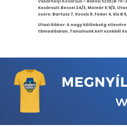
Vásárhelyi Kosársuli – Békési SZSK/B 76-
Kosársuli: Becsei 24/3, Molnár K 9/3, Utas
csere: Bartusz 7, Kocsis 8, Fodor 4, Kis B 
Utasi Gábor: A nagy különbség ellenére
támadásban. Tanulnunk kell ezekből és 