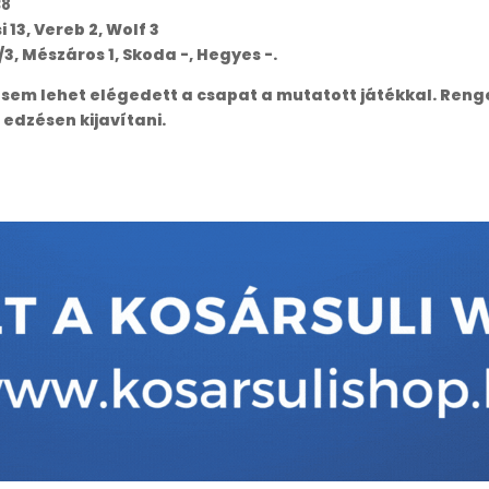
38
i 13, Vereb 2, Wolf 3
5/3, Mészáros 1, Skoda -, Hegyes -.
 sem lehet elégedett a csapat a mutatott játékkal. Renge
edzésen kijavítani.