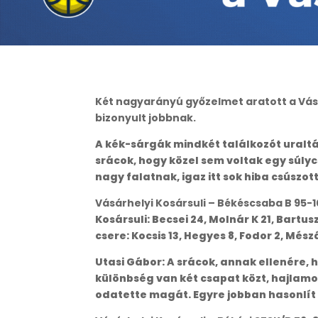
Két nagyarányú győzelmet aratott a Vásá
bizonyult jobbnak.
A kék-sárgák mindkét találkozót uralták
srácok, hogy közel sem voltak egy súlyc
nagy falatnak, igaz itt sok hiba csúszot
Vásárhelyi Kosársuli – Békéscsaba B 95-1
Kosársuli: Becsei 24, Molnár K 21, Bartusz 
csere: Kocsis 13, Hegyes 8, Fodor 2, Mész
Utasi Gábor: A srácok, annak ellenére, 
különbség van két csapat közt, hajlamo
odatette magát. Egyre jobban hasonlít 