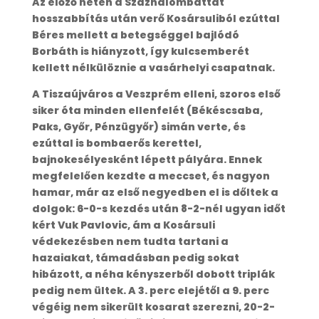
Az előző héten a Százhalombattát
hosszabbítás után verő Kosársuliból ezúttal
Béres mellett a betegséggel bajlódó
Borbáth is hiányzott, így kulcsemberét
kellett nélkülöznie a vasárhelyi csapatnak.
A Tiszaújváros a Veszprém elleni, szoros első
siker óta minden ellenfelét (Békéscsaba,
Paks, Győr, Pénzügyőr) simán verte, és
ezúttal is bombaerős kerettel,
bajnokesélyesként lépett pályára. Ennek
megfelelően kezdte a meccset, és nagyon
hamar, már az első negyedben el is dőltek a
dolgok: 6-0-s kezdés után 8-2-nél ugyan időt
kért Vuk Pavlovic, ám a Kosársuli
védekezésben nem tudta tartani a
hazaiakat, támadásban pedig sokat
hibázott, a néha kényszerből dobott triplák
pedig nem ültek. A 3. perc elejétől a 9. perc
végéig nem sikerült kosarat szerezni, 20-2-