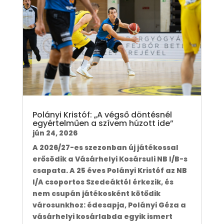
Polányi Kristóf: „A végső döntésnél
egyértelműen a szívem húzott ide”
jún 24, 2026
A 2026/27-es szezonban új játékossal
erősödik a Vásárhelyi Kosársuli NB I/B-s
csapata. A 25 éves Polányi Kristóf az NB
I/A csoportos Szedeáktól érkezik, és
nem csupán játékosként kötődik
városunkhoz: édesapja, Polányi Géza a
vásárhelyi kosárlabda egyik ismert