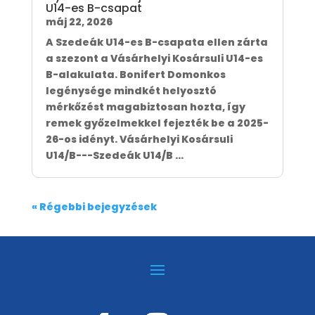
U14-es B-csapat
máj 22, 2026
A Szedeák U14-es B-csapata ellen zárta
a szezont a Vásárhelyi Kosársuli U14-es
B-alakulata. Bonifert Domonkos
legénysége mindkét helyosztó
mérkőzést magabiztosan hozta, így
remek győzelmekkel fejezték be a 2025-
26-os idényt. Vásárhelyi Kosársuli
U14/B---Szedeák U14/B ...
« Régebbi bejegyzések