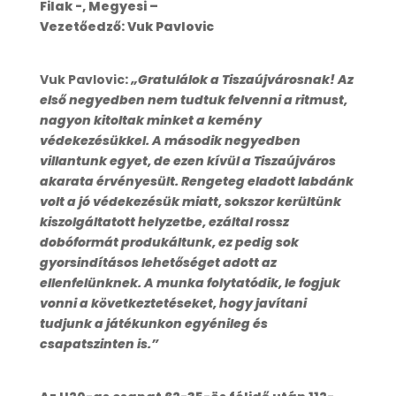
Filak -, Megyesi –
Vezetőedző: Vuk Pavlovic
Vuk Pavlovic
:
„Gratulálok a Tiszaújvárosnak! Az
első negyedben nem tudtuk felvenni a ritmust,
nagyon kitoltak minket a kemény
védekezésükkel. A második negyedben
villantunk egyet, de ezen kívül a Tiszaújváros
akarata érvényesült. Rengeteg eladott labdánk
volt a jó védekezésük miatt, sokszor kerültünk
kiszolgáltatott helyzetbe, ezáltal rossz
dobóformát produkáltunk, ez pedig sok
gyorsindításos lehetőséget adott az
ellenfelünknek. A munka folytatódik, le fogjuk
vonni a következtetéseket, hogy javítani
tudjunk a játékunkon egyénileg és
csapatszinten is.”