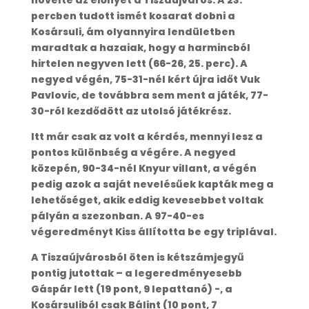
növelte az előnyét a Tiszaújváros. A 23.
percben tudott ismét kosarat dobni a
Kosársuli, ám olyannyira lendületben
maradtak a hazaiak, hogy a harmincból
hirtelen negyven lett (66-26, 25. perc). A
negyed végén, 75-31-nél kért újra időt Vuk
Pavlovic, de továbbra sem ment a játék, 77-
30-ról kezdődött az utolsó játékrész.
Itt már csak az volt a kérdés, mennyi lesz a
pontos különbség a végére. A negyed
közepén, 90-34-nél Knyur villant, a végén
pedig azok a saját nevelésűek kapták meg a
lehetőséget, akik eddig kevesebbet voltak
pályán a szezonban. A 97-40-es
végeredményt Kiss állította be egy triplával.
A Tiszaújvárosból öten is kétszámjegyű
pontig jutottak – a legeredményesebb
Gáspár lett (19 pont, 9 lepattanó) -, a
Kosársuliból csak Bálint (10 pont, 7