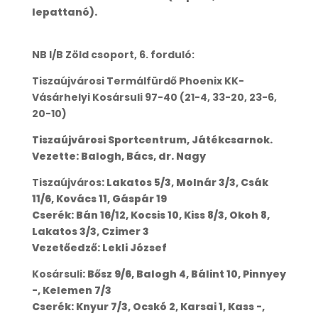
lepattanó).
NB I/B Zöld csoport, 6. forduló:
Tiszaújvárosi Termálfürdő Phoenix KK-
Vásárhelyi Kosársuli 97-40 (21-4, 33-20, 23-6,
20-10)
Tiszaújvárosi Sportcentrum, Játékcsarnok.
Vezette: Balogh, Bács, dr. Nagy
Tiszaújváros
: Lakatos 5/3, Molnár 3/3, Csák
11/6, Kovács 11, Gáspár 19
Cserék: Bán 16/12, Kocsis 10, Kiss 8/3, Okoh 8,
Lakatos 3/3, Czimer 3
Vezetőedző: Lekli József
Kosársuli
: Bősz 9/6, Balogh 4, Bálint 10, Pinnyey
-, Kelemen 7/3
Cserék: Knyur 7/3, Ocskó 2, Karsai 1, Kass -,