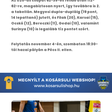
Az U20-as csapat 62-35-ös félidő után 112-
62-re, magabiztosan nyert, így továbbra is 2.
a tabellán. Megyesi dupla-dupláig (19 pont,
14 lepattanó) jutott, és Filak (20), Karsai (15),
Ocskó (12), Bereczki (11), Gedai (10), valamint
Surinya (10) is legalább tíz pontot szórt.
Folytatás november 4-én, szombaton 18:30-
tól hazai pályán a Pécs II. ellen.