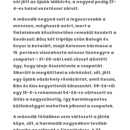
nél jött az újabb időkérés, a negyed pedig 21-
4-es hazai vezetéssel zárult.
A második negyed volt a legszorosabb a
meccsen, méghozzá azért, mert a
fiataloknak köszönhetően remekül kezdett a
Kosársuli. Bősz két triplája után Balogh és
Knyur is betalált, majd Kelemen hármasa a
15. percben visszahozta mínusz tizenegyre a
csapatot – 31-20-nál Lekli József döntött
úgy, hogy ideje összehívnia a csapatát.
Sikerült is megállítani a zárkózást, sőt, jött
egy újabb vásárhely rövidzárlat, amit Kocsis,
Bán és Kiss kegyetlenül kihasznált. 39-24-ről
egy 15-0-s rohammal 54-24-re változott az
állás a nagyszünetig, így harmincpontos
különbséggel mehettek pihenni a csapatok.
A második félidőben sem változott a játék
képe, sőt, a harmadik negyedben tovább