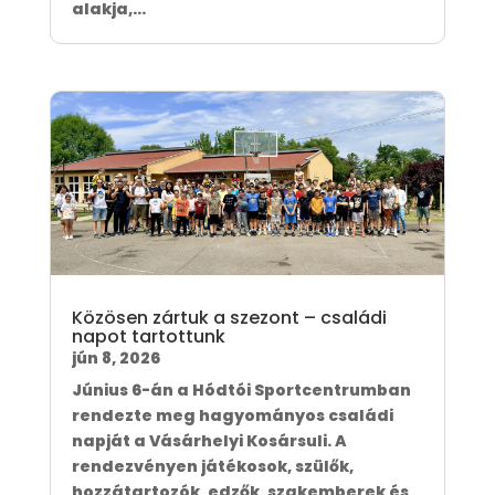
alakja,...
Közösen zártuk a szezont – családi
napot tartottunk
jún 8, 2026
Június 6-án a Hódtói Sportcentrumban
rendezte meg hagyományos családi
napját a Vásárhelyi Kosársuli. A
rendezvényen játékosok, szülők,
hozzátartozók, edzők, szakemberek és