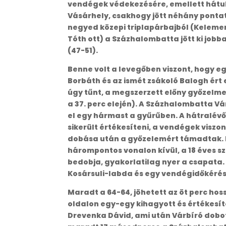
vendégek védekezésére, emellett hátul 
Vásárhely, csakhogy jött néhány pontatl
negyed közepi triplapárbajból (Kelemen 
Tóth ott) a Százhalombatta jött ki job
(47-51).
Benne volt a levegőben viszont, hogy egy
Borbáth és az ismét zsákoló Balogh ért
úgy tűnt, a megszerzett előny győzelmet
a 37. perc elején). A Százhalombatta V
el egy hármast a gyűrűben. A hátralévő
sikerült értékesíteni, a vendégek viszo
dobása után a győzelemért támadtak. 
hárompontos vonalon kívül, a 18 éves 
bedobja, gyakorlatilag nyer a csapata.
Kosársuli-labda és egy vendégidőkérés u
Maradt a 64-64, jöhetett az öt perc hos
oldalon egy-egy kihagyott és értékesítet
Drevenka Dávid, ami után Várbíró dobott a