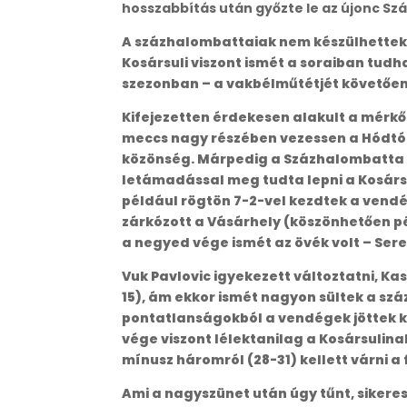
hosszabbítás után győzte le az újonc Szá
A százhalombattaiak nem készülhettek j
Kosársuli viszont ismét a soraiban tudh
szezonban – a vakbélműtétjét követően
Kifejezetten érdekesen alakult a mérkőz
meccs nagy részében vezessen a Hódtóib
közönség. Márpedig a Százhalombatta 
letámadással meg tudta lepni a Kosársu
például rögtön 7-2-vel kezdtek a vend
zárkózott a Vásárhely (köszönhetően pé
a negyed vége ismét az övék volt – Sere
Vuk Pavlovic igyekezett változtatni, Kas
15), ám ekkor ismét nagyon sültek a szá
pontatlanságokból a vendégek jöttek ki j
vége viszont lélektanilag a Kosársulina
mínusz háromról (28-31) kellett várni a 
Ami a nagyszünet után úgy tűnt, sikeres