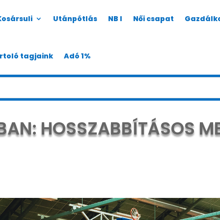
Kosársuli
Utánpótlás
NB I
Női csapat
Gazdálk
rtoló tagjaink
Adó 1%
BAN: HOSSZABBÍTÁSOS M