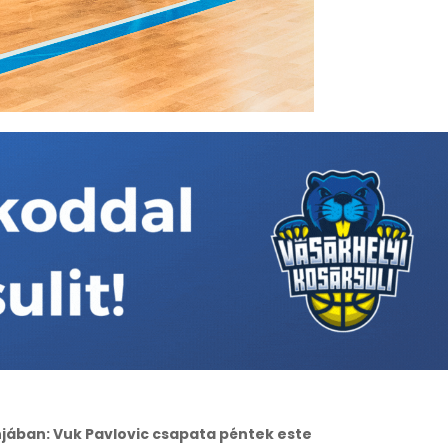
jában: Vuk Pavlovic csapata péntek este