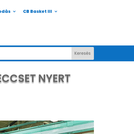
odás
CB Basket III
ECCSET NYERT