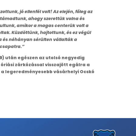
nk, jó ellenfél volt! Az elején, főleg az
támadtunk, ahogy szerettük volna és
ultunk, amikor a magas centerük volt a
ltak. Küzdöttünk, hajtottunk, és ez végül
a és néhányan sérülten vállalták a
 csapatra.”
19) után egészen az utolsó negyedig
 óriási zárkózással visszajött egálra a
ől a legeredményesebb vásárhelyi Ocskó