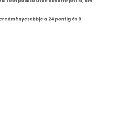
 Tóth passza után Kövérre jött ki, ám
geredményesebbje a 24 pontig és 9
)