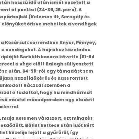
tán hosszú idő után ismét vezetett a
t öt ponttal (34-39, 25. perc). A
lapárbajból (Kelemen itt, Seregély és
tt előnyüket őrizve mehettek a vendégek
 a Kosársuli: sorrendben Knyur, Pinnyey,
én a vendégeket. A hajrához közeledve
tripláját Borbáth kosara követte (61-54
rccel a vége előtt Balogh süllyesztett
rése után, 64-58-ról egy támadást sem
újabb hazai időkérés és Kass rontott
lankodott Ráczcal szemben a
azzal a tudattal, hogy ha mindhármat
ralévő másfél másodpercben egy eladott
sikerrel.
t, majd Kelemen válaszolt, ezt mindkét
ezdődött. Bálint kettese után időt kért
nt közelije lejött a gyűrűről, így