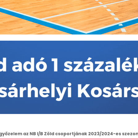
győzelem az NB I/B Zöld csoportjának 2023/2024-es szezon