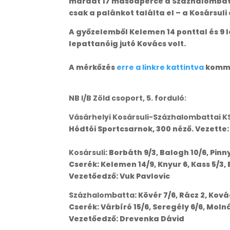
maradt 17 másodperce a Százhalombattá
csak a palánkot találta el – a Kosársuli
A győzelemből Kelemen 14 ponttal és 9 
lepattanóig jutó Kovács volt.
A mérkőzés
erre a linkre kattintva
komme
NB I/B Zöld csoport, 5. forduló:
Vásárhelyi Kosársuli-Százhalombattai K
Hódtói Sportcsarnok, 300 néző. Vezette:
Kosársuli
: Borbáth 9/3, Balogh 10/6, Pinn
Cserék: Kelemen 14/9, Knyur 6, Kass 5/3, 
Vezetőedző: Vuk Pavlovic
Százhalombatta
: Kövér 7/6, Rácz 2, Ková
Cserék: Várbíró 15/6, Seregély 6/6, Molná
Vezetőedző: Drevenka Dávid