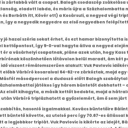
is zártabbá vált a csapat. Balogh csodaszép zsákolása u
anság, eladott labda, és máris újra a Százhalombatta men
és Borbáth itt, Kövér ott) a Kosársuli, a negyed végi trip
ban, így a negyedik negyedre az első negyedben felépíte
 jó hazai széria sokat érhet, és ezt hamar bizonyította is
 el kettőpontost, így 9-0-val hagyta állva a negyed elej
 ér a vásárhelyi csapatnak, pláne azok után, hogy Kass 
árbírónak köszönhetően lőtávolon belül maradt, ám két pe
 idő viszont rémálomszerűen alakult: Vuk Pavlovic időké
nt előbb Várbíró kosaraival 64-62-re zárkóztak, majd egy 
Másfél másodperccel a dudaszó előtt Balogh szabályta
százhalombattai játékos így három büntetőt dobhatott – 
 Az elsőt kihagyta, a másik kettőt bedobta, majd a hát
tán Várbíró triplázhatott a győzelemért, ám ő sem járt 
szabbítás, hasonló izgalmakkal. Kovács büntetőire Bálin
t büntető követte, az utolsó perc így 70.67-es állással k
 legjobbkor triplát. Vuk Pavlovic is kikérte az idejét, Báli