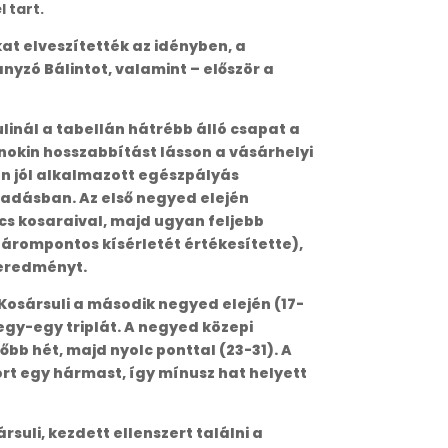
 tart.
at elveszítették az idényben, a
nyzó Bálintot, valamint – először a
linál a tabellán hátrébb álló csapat a
nokin hosszabbítást lásson a vásárhelyi
n jól alkalmazott egészpályás
madásban. Az első negyed elején
s kosaraival, majd ugyan feljebb
hárompontos kísérletét értékesítette),
s eredményt.
a Kosársuli a második negyed elején (17-
egy-egy triplát. A negyed közepi
őbb hét, majd nyolc ponttal (23-31). A
órt egy hármast, így mínusz hat helyett
suli, kezdett ellenszert találni a