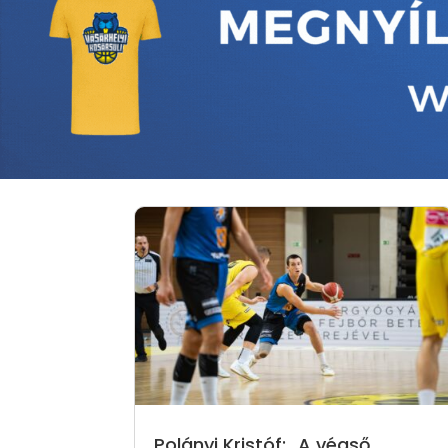
Polányi Kristóf: „A végső