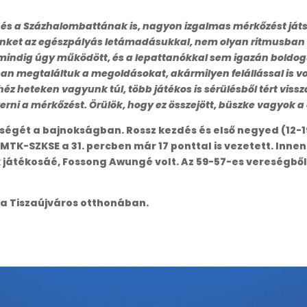
 a Százhalombattának is, nagyon izgalmas mérkőzést játszottu
nket az egészpályás letámadásukkal, nem olyan ritmusban 
mindig úgy működött, és a lepattanókkal sem igazán boldog
ban megtaláltuk a megoldásokat, akármilyen felállással is vo
z heteken vagyunk túl, több játékos is sérülésből tért vissz
rni a mérkőzést. Örülök, hogy ez összejött, büszke vagyok a
ségét a bajnokságban. Rossz kezdés és első negyed (12-
DMTK-SZKSE a 31. percben már 17 ponttal is vezetett. Innen
k játékosáé, Fossong Awungé volt. Az 59-57-es vereségb
 a Tiszaújváros otthonában.