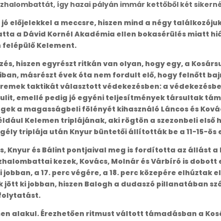
zhalombattát, így hazai pályán immár kettőből két sikernél
ó előjelekkel a meccsre, hiszen mind a négy találkozójuk
atta a Dávid Kornél Akadémia ellen bokasérülés miatt hiá
 felépülő Kelement.
és, hiszen egyrészt ritkán van olyan, hogy egy, a Kosársu
an, másrészt évek óta nem fordult elő, hogy felnőtt baj
remek taktikát választott védekezésben: a védekezésbe
lit, emellé pedig jó egyéni teljesítmények társultak tá
égek a magasságbeli fölényét kihasználó Láncos és Kovác
ldául Kelemen triplájának, aki rögtön a szezonbeli első 
gély triplája után Knyur büntetői állították be a 11-15-ö
s, Knyur és Bálint pontjaival meg is fordította az állást 
zhalombattai kezek, Kovács, Molnár és Várbíró is dobott 
obban, a 17. perc végére, a 18. perc közepére elhúztak el
k jött ki jobban, hiszen Balogh a dudaszó pillanatában sz
folytatást.
en alakul. Érezhetően ritmust váltott támadásban a Kosár