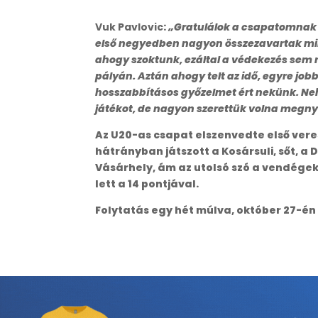
Vuk Pavlovic
:
„Gratulálok a csapatomnak és
első negyedben nagyon összezavartak mi
ahogy szoktunk, ezáltal a védekezés sem 
pályán. Aztán ahogy telt az idő, egyre job
hosszabbításos győzelmet ért nekünk. Nehé
játékot, de nagyon szerettük volna megnye
Az U20-as csapat elszenvedte első vere
hátrányban játszott a Kosársuli, sőt, a 
Vásárhely, ám az utolsó szó a vendége
lett a 14 pontjával.
Folytatás egy hét múlva, október 27-én