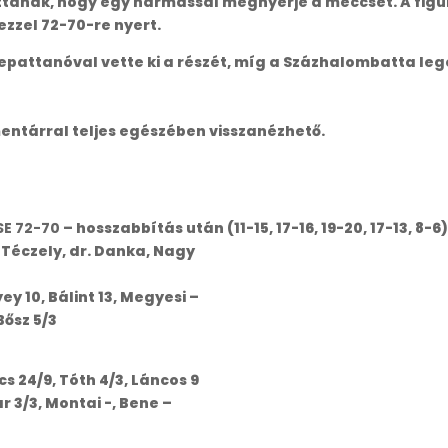
nak, hogy egy hármassal megnyerje a meccset. A figura
 ezzel 72-70-re nyert.
lepattanóval vette ki a részét, míg a Százhalombatta le
ntárral teljes egészében visszanézhető.
SE 72-70
– hosszabbítás után (11-15, 17-16, 19-20, 17-13, 8-6
 Téczely, dr. Danka, Nagy
yey 10, Bálint 13, Megyesi –
Bősz 5/3
cs 24/9, Tóth 4/3, Láncos 9
r 3/3, Montai -, Bene –