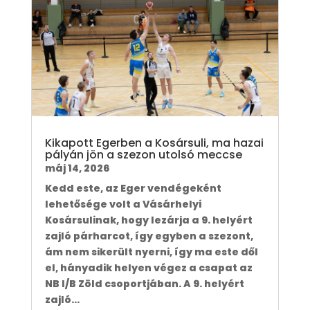
Kikapott Egerben a Kosársuli, ma hazai
pályán jön a szezon utolsó meccse
máj 14, 2026
Kedd este, az Eger vendégeként
lehetősége volt a Vásárhelyi
Kosársulinak, hogy lezárja a 9. helyért
zajló párharcot, így egyben a szezont,
ám nem sikerült nyerni, így ma este dől
el, hányadik helyen végez a csapat az
NB I/B Zöld csoportjában. A 9. helyért
zajló...