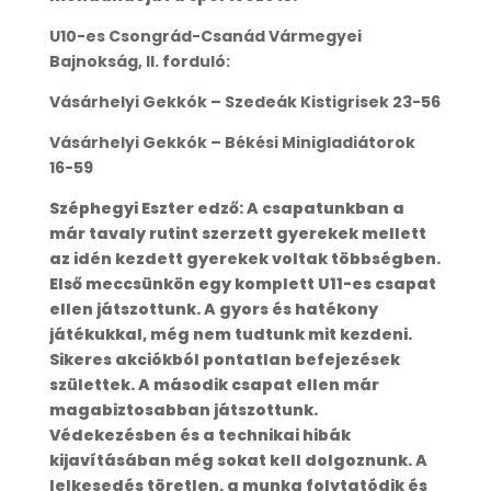
U10-es Csongrád-Csanád Vármegyei
Bajnokság, II. forduló:
Vásárhelyi Gekkók – Szedeák Kistigrisek 23-56
Vásárhelyi Gekkók – Békési Minigladiátorok
16-59
Széphegyi Eszter edző: A csapatunkban a
már tavaly rutint szerzett gyerekek mellett
az idén kezdett gyerekek voltak többségben.
Első meccsünkön egy komplett U11-es csapat
ellen játszottunk. A gyors és hatékony
játékukkal, még nem tudtunk mit kezdeni.
Sikeres akciókból pontatlan befejezések
születtek. A második csapat ellen már
magabiztosabban játszottunk.
Védekezésben és a technikai hibák
kijavításában még sokat kell dolgoznunk. A
lelkesedés töretlen, a munka folytatódik és