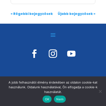
« Régebbi bejegyzések
Újabb bejegyzések »
A jobb felhasználói élmény érdekében az oldalon cookie-kat
használunk. Oldalunk használatával, Ön elfogadja a cookie-k
©
VÁSÁRHELYI KOSÁRSULI, MINDEN JOG
használatát.
FENNTARTVA!
OK
Nem