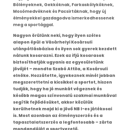
Bölényeknek, Gekkóknak, Farkaskölyköknek,
Mosómedvéknek és Pacsirtáknak, hogy új
élményekkel gazdagodva ismerkedhessenek
meg a sportággal.
Nagyon örülünk neki, hogy ilyen széles
alapon épül a Vásárhelyi Kosársuli
utánpótlásbázisa és ilyen sok gyerek kezdett
nálunk kosarazni. Ezek az ifjú kosarasok
biztosíthatják ugyanis az egyesületünk
jövőjét – mondta Szabó Attila, a Kosársuli
elnöke. Hozzátette, igyekeznek minél jobban
megszerettetni a kicsikkel a sportot, hiszen
tudják, hogy ha jó munkát végeznek és
később magas színvonalú szakmai munkával
segítik fejlődésüket, akkor közülük
kerülhetnek majd ki a jövő NB I-es játékosai
is. Most azonban az élményszerzés és a
tapasztalatszerzés a legfontosabb – zárta
mondandóját a sportvezető.