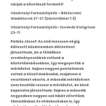
várjuk a következő fordulót!
Vásárhelyi Farkaskölykök – Békési mini
Gladiátorok 27-27 (büntetőkkel 7:3)
Vásárhelyi Farkaskölykök- Szedeák Kistigrisek
23-71
Patkós József: Az első meccsen végig
kiélezett küzdelemben döntetlent
játszottunk, de a félidőben
eredményesebbek voltunk a
büntetődobásokban, így megnyertük a
mérkőzést. Sajnos nagyon pontatlanok
voltak a közeli dobásaink, majdnem a
vesztünket okozta. A második mérkőzésen
nem kezdtük rosszul a mérkőzést, de kissé
kapkodva játszottunk. Sajnos a második
negyedben nagyon sok hibát vétettünk
támadásban és védekezésben is, így