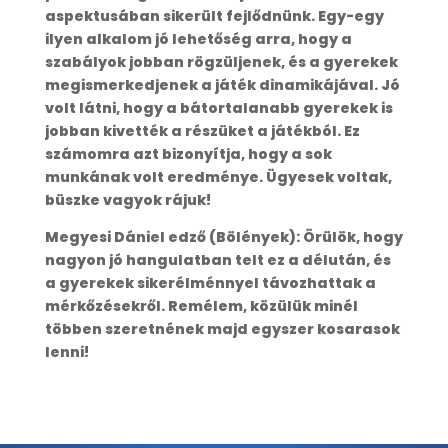
aspektusában sikerült fejlődnünk. Egy-egy
ilyen alkalom jó lehetőség arra, hogy a
szabályok jobban rögzüljenek, és a gyerekek
megismerkedjenek a játék dinamikájával. Jó
volt látni, hogy a bátortalanabb gyerekek is
jobban kivették a részüket a játékból. Ez
számomra azt bizonyítja, hogy a sok
munkának volt eredménye. Ügyesek voltak,
büszke vagyok rájuk!
Megyesi Dániel edző (Bölények): Örülök, hogy
nagyon jó hangulatban telt ez a délután, és
a gyerekek sikerélménnyel távozhattak a
mérkőzésekről. Remélem, közülük minél
többen szeretnének majd egyszer kosarasok
lenni!