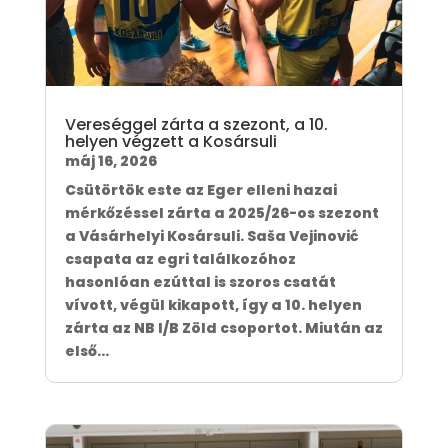
Vereséggel zárta a szezont, a 10.
helyen végzett a Kosársuli
máj 16, 2026
Csütörtök este az Eger elleni hazai
mérkőzéssel zárta a 2025/26-os szezont
a Vásárhelyi Kosársuli. Saša Vejinović
csapata az egri találkozóhoz
hasonlóan ezúttal is szoros csatát
vívott, végül kikapott, így a 10. helyen
zárta az NB I/B Zöld csoportot. Miután az
első...