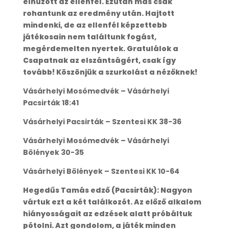
elhúzott az ellenfél. Ezután más csak
rohantunk az eredmény után. Hajtott
mindenki, de az ellenfél képzettebb
játékosain nem találtunk fogást,
megérdemelten nyertek. Gratulálok a
Csapatnak az elszántságért, csak így
tovább! Köszönjük a szurkolást a nézőknek!
Vásárhelyi Mosómedvék – Vásárhelyi
Pacsirták 18:41
Vásárhelyi Pacsirták – Szentesi KK 38-36
Vásárhelyi Mosómedvék – Vásárhelyi
Bölények 30-35
Vásárhelyi Bölények – Szentesi KK 10-64
Hegedűs Tamás edző (Pacsirták): Nagyon
vártuk ezt a két találkozót. Az előző alkalom
hiányosságait az edzések alatt próbáltuk
pótolni. Azt gondolom, a játék minden