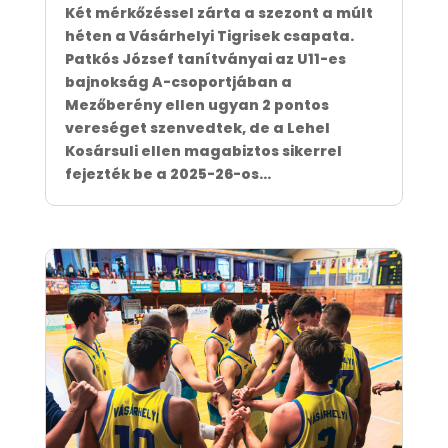
Két mérkőzéssel zárta a szezont a múlt
héten a Vásárhelyi Tigrisek csapata.
Patkós József tanítványai az U11-es
bajnokság A-csoportjában a
Mezőberény ellen ugyan 2 pontos
vereséget szenvedtek, de a Lehel
Kosársuli ellen magabiztos sikerrel
fejezték be a 2025-26-os...