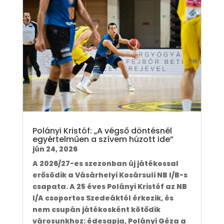
Polányi Kristóf: „A végső döntésnél
egyértelműen a szívem húzott ide”
jún 24, 2026
A 2026/27-es szezonban új játékossal
erősödik a Vásárhelyi Kosársuli NB I/B-s
csapata. A 25 éves Polányi Kristóf az NB
I/A csoportos Szedeáktól érkezik, és
nem csupán játékosként kötődik
városunkhoz: édesapja, Polányi Géza a