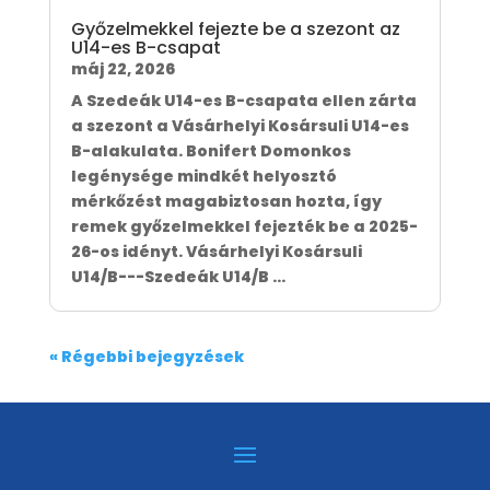
Győzelmekkel fejezte be a szezont az
U14-es B-csapat
máj 22, 2026
A Szedeák U14-es B-csapata ellen zárta
a szezont a Vásárhelyi Kosársuli U14-es
B-alakulata. Bonifert Domonkos
legénysége mindkét helyosztó
mérkőzést magabiztosan hozta, így
remek győzelmekkel fejezték be a 2025-
26-os idényt. Vásárhelyi Kosársuli
U14/B---Szedeák U14/B ...
« Régebbi bejegyzések