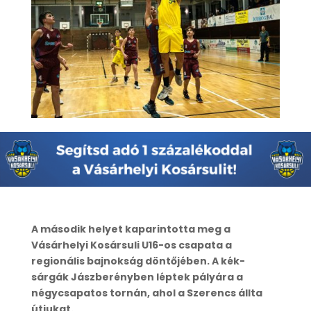
A második helyet kaparintotta meg a
Vásárhelyi Kosársuli U16-os csapata a
regionális bajnokság döntőjében. A kék-
sárgák Jászberényben léptek pályára a
négycsapatos tornán, ahol a Szerencs állta
útjukat.