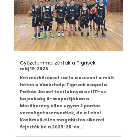
Győzelemmel zártak a Tigrisek
máj 19, 2026
Két mérkőzéssel zárta a szezont a múlt
héten a Vásárhelyi Tigrisek csapata.
Patkós József tanítványai az U11-es
bajnokság A-csoportjában a
Mezőberény ellen ugyan 2 pontos
vereséget szenvedtek, de a Lehel
Kosársuli ellen magabiztos sikerrel
fejezték be a 2025-26-os...