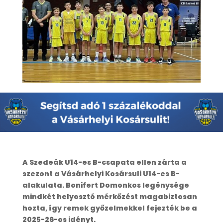
A Szedeák U14-es B-csapata ellen zárta a
szezont a Vásárhelyi Kosársuli U14-es B-
alakulata. Bonifert Domonkos legénysége
mindkét helyosztó mérkőzést magabiztosan
hozta, így remek győzelmekkel fejezték be a
2025-26-os idényt.