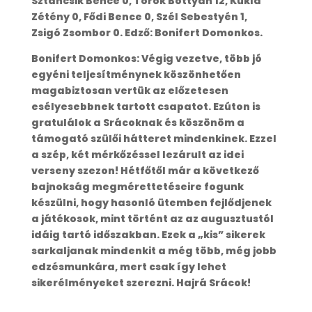
Sztancsik Bence 0, Török Bottyán 12, Kukla
Zétény 0, Fődi Bence 0, Szél Sebestyén 1,
Zsigó Zsombor 0. Edző: Bonifert Domonkos.
Bonifert Domonkos: Végig vezetve, több jó
egyéni teljesítménynek köszönhetően
magabiztosan vertük az előzetesen
esélyesebbnek tartott csapatot. Ezúton is
gratulálok a Srácoknak és köszönöm a
támogató szülői hátteret mindenkinek. Ezzel
a szép, két mérkőzéssel lezárult az idei
verseny szezon! Hétfőtől már a következő
bajnokság megmérettetéseire fogunk
készülni, hogy hasonló ütemben fejlődjenek
a játékosok, mint történt az az augusztustól
idáig tartó időszakban. Ezek a „kis” sikerek
sarkaljanak mindenkit a még több, még jobb
edzésmunkára, mert csak így lehet
sikerélményeket szerezni. Hajrá Srácok!