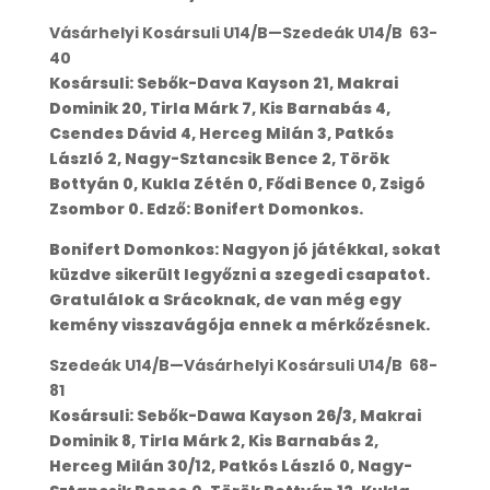
Vásárhelyi Kosársuli U14/B—Szedeák U14/B 63-
40
Kosársuli: Sebők-Dava Kayson 21, Makrai
Dominik 20, Tirla Márk 7, Kis Barnabás 4,
Csendes Dávid 4, Herceg Milán 3, Patkós
László 2, Nagy-Sztancsik Bence 2, Török
Bottyán 0, Kukla Zétén 0, Fődi Bence 0, Zsigó
Zsombor 0. Edző: Bonifert Domonkos.
Bonifert Domonkos: Nagyon jó játékkal, sokat
küzdve sikerült legyőzni a szegedi csapatot.
Gratulálok a Srácoknak, de van még egy
kemény visszavágója ennek a mérkőzésnek.
Szedeák U14/B—Vásárhelyi Kosársuli U14/B 68-
81
Kosársuli: Sebők-Dawa Kayson 26/3, Makrai
Dominik 8, Tirla Márk 2, Kis Barnabás 2,
Herceg Milán 30/12, Patkós László 0, Nagy-