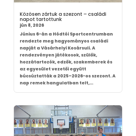
Közösen zártuk a szezont – családi
napot tartottunk
jún 8, 2026
Június 6-án a Hódtói Sportcentrumban
rendezte meg hagyományos családi
napját a Vásárhelyi Kosársuli. A
rendezvényen játékosok, szülők,
hozzátartozók, edzők, szakemberek és
az egyesület vezetői együtt
búcsúztatták a 2025–2026-os szezont. A
nap remek hangulatban telt,...