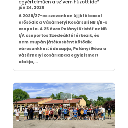
egyértelműen a szívem húzott ide”
jún 24, 2026
A 2026/27-es szezonban új játékossal
erősödik a Vásárhelyi Kosársuli NB I/B-s
csapata. A 25 éves Polányi Kristóf az NB
I/A csoportos Szedeáktól érkezik, és
nem csupán játékosként kötődik
városunkhoz: édesapja, Polányi Géza a
vásárhelyi kosárlabda egyik ismert
alakja,...