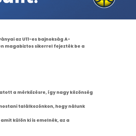
ványai az U11-es bajnokság A-
n magabiztos sikerrel fejezték be a
ogatott a mérkőzésre, így nagy közönség
 a mostani találkozónkon, hogy nálunk
mit külön ki is emelnék, az a