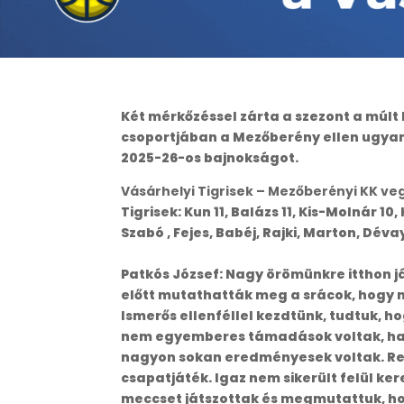
Két mérkőzéssel zárta a szezont a múlt 
csoportjában a Mezőberény ellen ugyan 
2025-26-os bajnokságot.
Vásárhelyi Tigrisek – Mezőberényi KK ve
Tigrisek: Kun 11, Balázs 11, Kis-Molnár 10,
Szabó , Fejes, Babéj, Rajki, Marton, Déva
Patkós József: Nagy örömünkre itthon já
előtt mutathatták meg a srácok, hogy m
Ismerős ellenféllel kezdtünk, tudtuk, ho
nem egyemberes támadások voltak, 
nagyon sokan eredményesek voltak. Reme
csapatjáték. Igaz nem sikerült felül ke
meccset játszottak és megmutattuk, hog