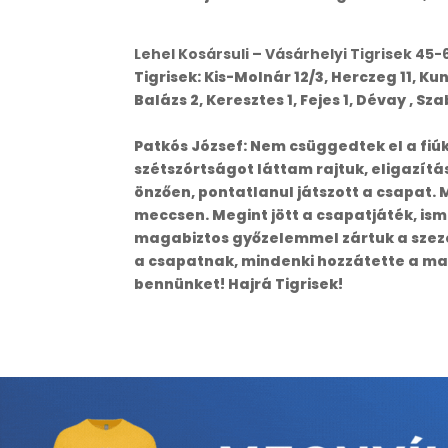
Lehel Kosársuli – Vásárhelyi Tigrisek 45-
Tigrisek: Kis-Molnár 12/3, Herczeg 11, Kun 
Balázs 2, Keresztes 1, Fejes 1, Dévay , Sz
Patkós József: Nem csüggedtek el a fiúk
szétszórtságot láttam rajtuk, eligazítás
önzően, pontatlanul játszott a csapat. 
meccsen. Megint jött a csapatjáték, ism
magabiztos győzelemmel zártuk a szezon
a csapatnak, mindenki hozzátette a ma
bennünket! Hajrá Tigrisek!