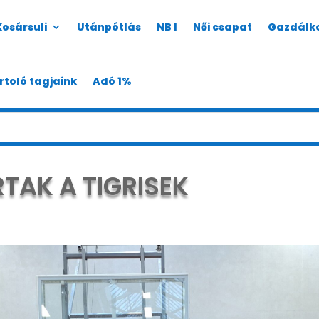
Kosársuli
Utánpótlás
NB I
Női csapat
Gazdálk
rtoló tagjaink
Adó 1%
TAK A TIGRISEK