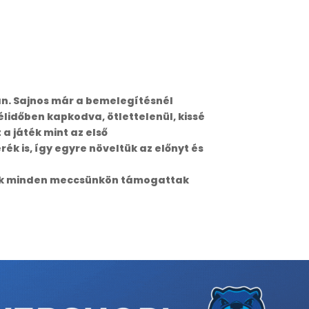
ttán. Sajnos már a bemelegítésnél
félidőben kapkodva, ötlettelenül, kissé
a játék mint az első
ék is, így egyre növeltük az előnyt és
olók minden meccsünkön támogattak