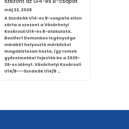
szezont az U14-es B-csapat
máj 22, 2026
A Szedeák U14-es B-csapata ellen
zárta a szezont a Vásárhelyi
Kosársuli U14-es B-alakulata.
Bonifert Domonkos legénysége
mindkét helyosztó mérkőzést
magabiztosan hozta, így remek
győzelmekkel fejezték be a 2025-
26-os idényt. Vásárhelyi Kosársuli
U14/B---Szedeák U14/B ...