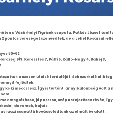
héten a Vásárhelyi Tigrisek csapata. Patkós József tanít
2 pontos vereséget szenvedtek, de a Lehel Kosársuli elle
gyes 60-62
 Herczeg 9/3, Keresztes 7, Pálfi 5, Kálló-Nagy 4, Babéj 3,
y
tszottuk a szezon utolsó fordulóját. Sok szurkoló ellát
ennyit fejlődtek.
gy ki-ki meccs lesz. Így is történt, annyi különbség volt
hanem
k meglátások, jó passzok, szép befejezések révén, így a
rekedni, de remek, hajtós
y igazi csapattá kovácsolódtunk az elmúlt év alatt.