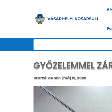
A 
Pa
GYŐZELEMMEL ZÁR
Szerző:
admin
|
máj 19, 2026