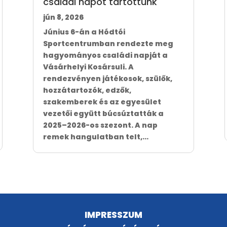
családi napot tartottunk
jún 8, 2026
Június 6-án a Hódtói
Sportcentrumban rendezte meg
hagyományos családi napját a
Vásárhelyi Kosársuli. A
rendezvényen játékosok, szülők,
hozzátartozók, edzők,
szakemberek és az egyesület
vezetői együtt búcsúztatták a
2025–2026-os szezont. A nap
remek hangulatban telt,...
IMPRESSZUM