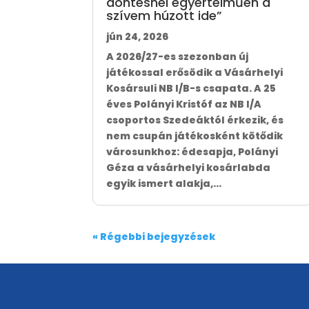
döntésnél egyértelműen a
szívem húzott ide”
jún 24, 2026
A 2026/27-es szezonban új
játékossal erősödik a Vásárhelyi
Kosársuli NB I/B-s csapata. A 25
éves Polányi Kristóf az NB I/A
csoportos Szedeáktól érkezik, és
nem csupán játékosként kötődik
városunkhoz: édesapja, Polányi
Géza a vásárhelyi kosárlabda
egyik ismert alakja,...
« Régebbi bejegyzések