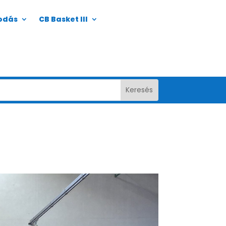
odás
CB Basket III