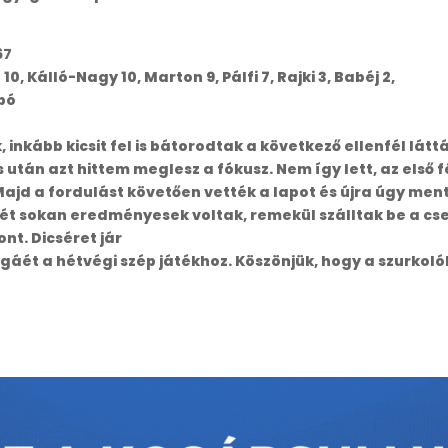
67
10, Kálló-Nagy 10, Marton 9, Pálfi 7, Rajki 3, Babéj 2,
abó
, inkább kicsit fel is bátorodtak a következő ellenfél lá
 után azt hittem meglesz a fókusz. Nem így lett, az első 
Majd a fordulást követően vették a lapot és újra úgy ment 
ét sokan eredményesek voltak, remekül szálltak be a cser
t. Dicséret jár
gáét a hétvégi szép játékhoz. Köszönjük, hogy a szurk