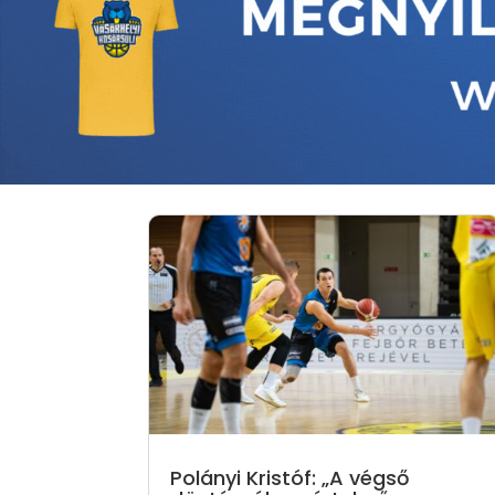
Polányi Kristóf: „A végső