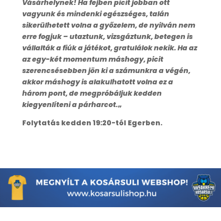
Vásárhelynek! Ha fejben picit jobban ott
vagyunk és mindenki egészséges, talán
sikerülhetett volna a győzelem, de nyilván nem
erre fogjuk – utaztunk, vizsgáztunk, betegen is
vállalták a fiúk a játékot, gratulálok nekik. Ha az
az egy-két momentum máshogy, picit
szerencsésebben jön ki a számunkra a végén,
akkor máshogy is alakulhatott volna ez a
három pont, de megpróbáljuk kedden
kiegyenlíteni a párharcot.
„
Folytatás kedden 19:20-tól Egerben.