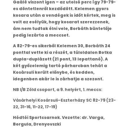
Gaálé viszont igen – az utolsó perc így 79-79-
es döntetlenről kezdődött. Kelemen gyors
kosara után a vendégek is időt kértek, meg is
volt az esélyük, hogy kosarat szerezzenek,
ám nem tudtak élni vele, Borbáth büntetője
pedig lezárta a meccset.
A 82-79-es sikerből Kelemen 30, Borbáth 24
ponttal vette ki a részét, a túloldalon Botka
dupla-duplázott (21 pont, 13 lepattanó). A
két győzelemig tartó párharcban tehát a
Kosársuli került előnybe, és kedden,
idegenben akár le is zárhatja a szezont.
NB I/B Zöld csoport, a 9. helyért, 1. meccs:
Vásárhelyi Kosársuli–Eszterházy SC 82-79 (23-
22, 31-16, 11-22, 17-19)
Hódtói Sportcsarnok. Vezette: dr. Varga,
Borgula, Drenyovszki