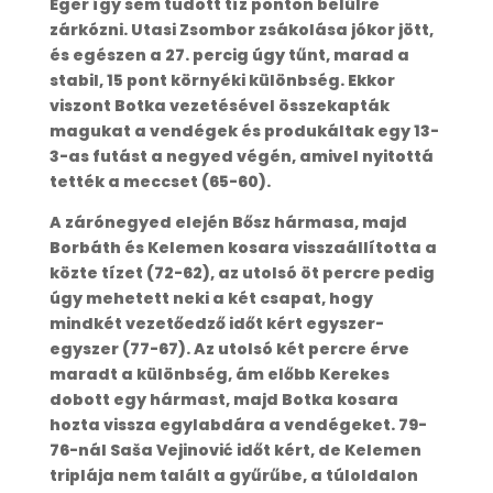
Eger így sem tudott tíz ponton belülre
zárkózni. Utasi Zsombor zsákolása jókor jött,
és egészen a 27. percig úgy tűnt, marad a
stabil, 15 pont környéki különbség. Ekkor
viszont Botka vezetésével összekapták
magukat a vendégek és produkáltak egy 13-
3-as futást a negyed végén, amivel nyitottá
tették a meccset (65-60).
A zárónegyed elején Bősz hármasa, majd
Borbáth és Kelemen kosara visszaállította a
közte tízet (72-62), az utolsó öt percre pedig
úgy mehetett neki a két csapat, hogy
mindkét vezetőedző időt kért egyszer-
egyszer (77-67). Az utolsó két percre érve
maradt a különbség, ám előbb Kerekes
dobott egy hármast, majd Botka kosara
hozta vissza egylabdára a vendégeket. 79-
76-nál Saša Vejinović időt kért, de Kelemen
triplája nem talált a gyűrűbe, a túloldalon