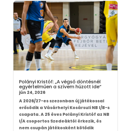
Polányi Kristóf: „A végső döntésnél
egyértelműen a szívem húzott ide”
jún 24, 2026
A 2026/27-es szezonban új játékossal
erősödik a Vásárhelyi Kosársuli NB I/B-s
csapata. A 25 éves Polányi Kristóf az NB
I/A csoportos Szedeáktól érkezik, és
nem csupán játékosként kötődik