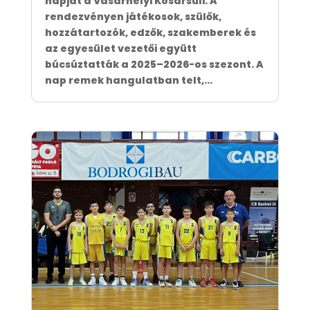
napját a Vásárhelyi Kosársuli. A
rendezvényen játékosok, szülők,
hozzátartozók, edzők, szakemberek és
az egyesület vezetői együtt
búcsúztatták a 2025–2026-os szezont. A
nap remek hangulatban telt,...