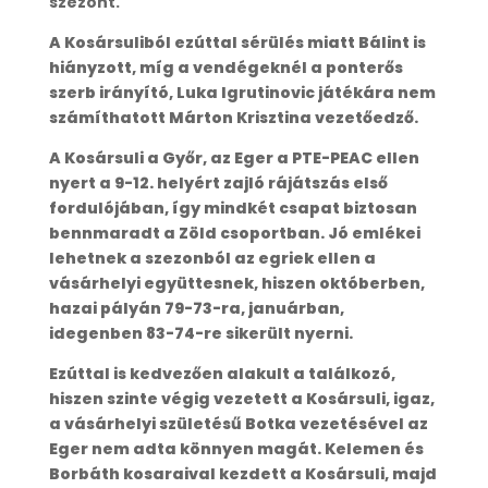
szezont.
A Kosársuliból ezúttal sérülés miatt Bálint is
hiányzott, míg a vendégeknél a ponterős
szerb irányító, Luka Igrutinovic játékára nem
számíthatott Márton Krisztina vezetőedző.
A Kosársuli a Győr, az Eger a PTE-PEAC ellen
nyert a 9-12. helyért zajló rájátszás első
fordulójában, így mindkét csapat biztosan
bennmaradt a Zöld csoportban. Jó emlékei
lehetnek a szezonból az egriek ellen a
vásárhelyi együttesnek, hiszen októberben,
hazai pályán 79-73-ra, januárban,
idegenben 83-74-re sikerült nyerni.
Ezúttal is kedvezően alakult a találkozó,
hiszen szinte végig vezetett a Kosársuli, igaz,
a vásárhelyi születésű Botka vezetésével az
Eger nem adta könnyen magát. Kelemen és
Borbáth kosaraival kezdett a Kosársuli, majd