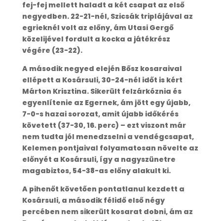
fej-fej mellett haladt a két csapat az első
negyedben. 22-21-nél, Szicsák triplájával az
egrieknél volt az előny, ám Utasi Gergő
közelijével fordult a kocka a játékrész
végére (23-22).
A második negyed elején Bősz kosaraival
ellépett a Kosársuli, 30-24-nél időt is kért
Márton Krisztina. Sikerült felzárkóznia és
egyenlítenie az Egernek, ám jött egy újabb,
7-0-s hazai sorozat, amit újabb időkérés
követett (37-30, 16. perc) – ezt viszont már
nem tudta jól menedzselni a vendégcsapat,
Kelemen pontjaival folyamatosan növelte az
előnyét a Kosársuli, így a nagyszünetre
magabiztos, 54-38-as előny alakult ki.
A pihenőt követően pontatlanul kezdett a
Kosársuli, a második félidő első négy
percében nem sikerült kosarat dobni, ám az