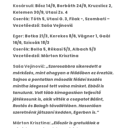
Kosársuli
: Bősz 14/9, Borbáth 24/9, Kruzslicz 2,
Kelemen 30/9, Utasi Zs. 4
Cserék: Tóth 5, Utasi G. 3, Filak -, Szombati –
Vezetőedző: Saša Vejinović
Eger
: Botka 21/3, Kerekes 8/6, Vágner 1, Gaál
16/6, Szicsák 18/3
Cserék: Bolla 5, Rékasi 5/3, Albach 5/3
Vezetőedző: Márton Krisztina
Saša Vejinović
:
„Szorosabbra sikeredett a
mérkőzés, mint ahogyan a félidőben ez éreztük.
Sajnos a pontatlan második félidei kezdés
mintha idegessé tett volna minket. Ebből is
tanulunk. Volt több kimagaslóan teljesítő
játékosunk is, akik vitték a csapatot Bálint,
Rostás és Balogh távollétében. Hasonlóan
szeretnénk játszani kedden, Egerben is.”
Márton Krisztina
: „
Először is gratulálok a