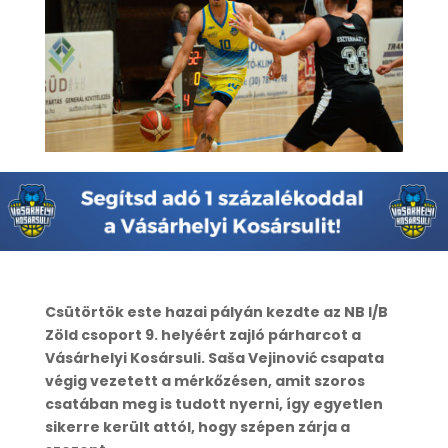
Csütörtök este hazai pályán kezdte az NB I/B
Zöld csoport 9. helyéért zajló párharcot a
Vásárhelyi Kosársuli. Saša Vejinović csapata
végig vezetett a mérkőzésen, amit szoros
csatában meg is tudott nyerni, így egyetlen
sikerre került attól, hogy szépen zárja a