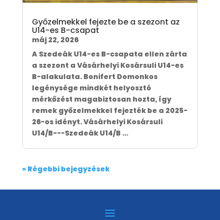
Győzelmekkel fejezte be a szezont az
U14-es B-csapat
máj 22, 2026
A Szedeák U14-es B-csapata ellen zárta
a szezont a Vásárhelyi Kosársuli U14-es
B-alakulata. Bonifert Domonkos
legénysége mindkét helyosztó
mérkőzést magabiztosan hozta, így
remek győzelmekkel fejezték be a 2025-
26-os idényt. Vásárhelyi Kosársuli
U14/B---Szedeák U14/B ...
« Régebbi bejegyzések