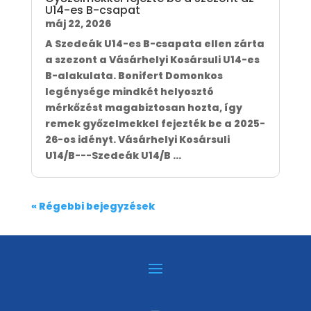
U14-es B-csapat
máj 22, 2026
A Szedeák U14-es B-csapata ellen zárta
a szezont a Vásárhelyi Kosársuli U14-es
B-alakulata. Bonifert Domonkos
legénysége mindkét helyosztó
mérkőzést magabiztosan hozta, így
remek győzelmekkel fejezték be a 2025-
26-os idényt. Vásárhelyi Kosársuli
U14/B---Szedeák U14/B ...
« Régebbi bejegyzések