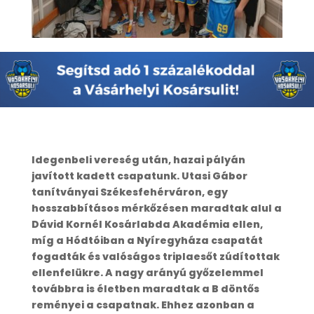
Idegenbeli vereség után, hazai pályán
javított kadett csapatunk. Utasi Gábor
tanítványai Székesfehérváron, egy
hosszabbításos mérkőzésen maradtak alul a
Dávid Kornél Kosárlabda Akadémia ellen,
míg a Hódtóiban a Nyíregyháza csapatát
fogadták és valóságos triplaesőt zúdítottak
ellenfelükre. A nagy arányú győzelemmel
továbbra is életben maradtak a B döntős
reményei a csapatnak. Ehhez azonban a