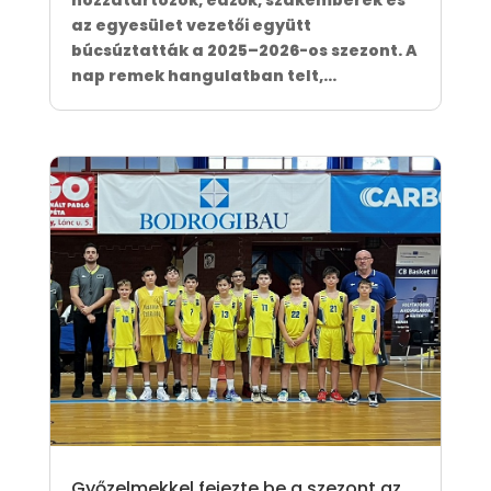
az egyesület vezetői együtt
búcsúztatták a 2025–2026-os szezont. A
nap remek hangulatban telt,...
Győzelmekkel fejezte be a szezont az