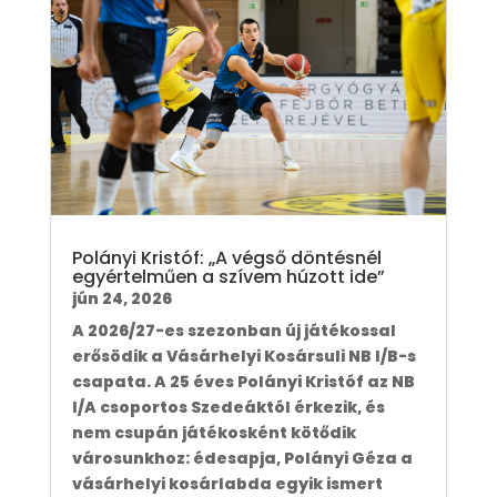
Polányi Kristóf: „A végső döntésnél
egyértelműen a szívem húzott ide”
jún 24, 2026
A 2026/27-es szezonban új játékossal
erősödik a Vásárhelyi Kosársuli NB I/B-s
csapata. A 25 éves Polányi Kristóf az NB
I/A csoportos Szedeáktól érkezik, és
nem csupán játékosként kötődik
városunkhoz: édesapja, Polányi Géza a
vásárhelyi kosárlabda egyik ismert