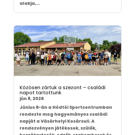
alakja,...
Közösen zártuk a szezont – családi
napot tartottunk
jún 8, 2026
Június 6-án a Hódtói Sportcentrumban
rendezte meg hagyományos családi
napját a Vásárhelyi Kosársuli. A
rendezvényen játékosok, szülők,
hozzátartozók, edzők, szakemberek és