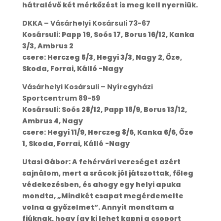
hátralévő két mérkőzést is meg kell nyerniük.
DKKA – Vásárhelyi Kosársuli 73-67
Kosársuli: Papp 19, Soós 17, Borus 16/12, Kanka
3/3, Ambrus 2
csere: Herczeg 5/3, Hegyi 3/3, Nagy 2, Őze,
Skoda, Forrai, Kálló -Nagy
Vásárhelyi Kosársuli – Nyíregyházi
Sportcentrum 89-59
Kosársuli: Soós 28/12, Papp 18/9, Borus 13/12,
Ambrus 4, Nagy
csere: Hegyi 11/9, Herczeg 8/6, Kanka 6/6, Őze
1, Skoda, Forrai, Kálló -Nagy
Utasi Gábor: A fehérvári vereséget azért
sajnálom, mert a srácok jól játszottak, főleg
védekezésben, és ahogy egy helyi apuka
mondta, „Mindkét csapat megérdemelte
volna a győzelmet”. Annyit mondtam a
fiúknak, hogy így ki lehet kapni a csoport