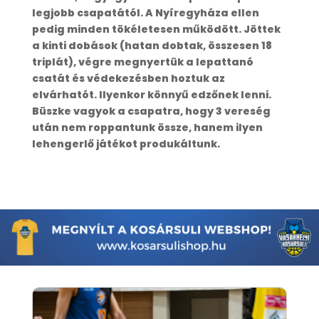
legjobb csapatától. A Nyíregyháza ellen
pedig minden tökéletesen működött. Jöttek
a kinti dobások (hatan dobtak, összesen 18
triplát), végre megnyertük a lepattanó
csatát és védekezésben hoztuk az
elvárhatót. Ilyenkor könnyű edzőnek lenni.
Büszke vagyok a csapatra, hogy 3 vereség
után nem roppantunk össze, hanem ilyen
lehengerlő játékot produkáltunk.