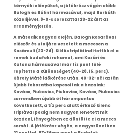
környéki előnyüket, a játékrész végén előbb
Balogh és Bálint hármasával, majd Borbáth
közelijével, 8-0-s sorozattal 23-22 állt az
eredményjelzőn.
A második negyed elején, Balogh kosarával
először és utoljára vezetett a meccsen a
Kosársuli (23-24). Siklós triplái indították el a
remek budafoki rohamot, ami Kozári és
Katona hármasával már tíz pont fölé
repítette a különbséget (40-28, 15. perc).
Károly Máté időkérése után, 40-32-nél aztán
újabb fokozatba kapcsoltak a hazaiak:
Kovács, Piukovics, Piukovics, Kovács, Piukovics
sorrendben újabb öt hárompontos
következett, a tíz perc alatt érkező kilenc
triplával pedig nem nagyon lehetett mit
kezdeni, lényegében ez döntötte el a meccs
sorsát. A játékrész végén, a nagyszünetben
21 ponttal, 57-36-ra ment a Budafok.