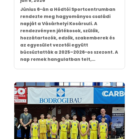
jún 8, 2026
Június 6-án a Hódtói Sportcentrumban
rendezte meg hagyományos családi
napját a Vásárhelyi Kosársuli. A
rendezvényen játékosok, szülők,
hozzátartozók, edzők, szakemberek és
az egyesület vezetői együtt
búcsúztatták a 2025–2026-os szezont. A
nap remek hangulatban telt,...