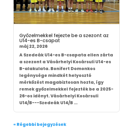
Győzelmekkel fejezte be a szezont az
U14-es B-csapat
máj 22, 2026
A Szedeák U14-es B-csapata ellen zárta
a szezont a Vásárhelyi Kosársuli U14-es
B-alakulata. Bonifert Domonkos
legénysége mindkét helyosztó
mérkőzést magabiztosan hozta, így
remek győzelmekkel fejezték be a 2025-
26-os idényt. Vásárhelyi Kosársuli
U14/B---Szedeák U14/B ...
« Régebbi bejegyzések