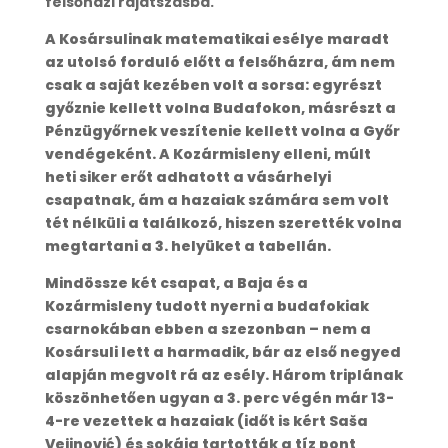
felsőházi rájátszásba.
A Kosársulinak matematikai esélye maradt
az utolsó forduló előtt a felsőházra, ám nem
csak a saját kezében volt a sorsa: egyrészt
győznie kellett volna Budafokon, másrészt a
Pénzügyőrnek veszítenie kellett volna a Győr
vendégeként. A Kozármisleny elleni, múlt
heti siker erőt adhatott a vásárhelyi
csapatnak, ám a hazaiak számára sem volt
tét nélküli a találkozó, hiszen szerették volna
megtartani a 3. helyüket a tabellán.
Mindössze két csapat, a Baja és a
Kozármisleny tudott nyerni a budafokiak
csarnokában ebben a szezonban – nem a
Kosársuli lett a harmadik, bár az első negyed
alapján megvolt rá az esély. Három triplának
köszönhetően ugyan a 3. perc végén már 13-
4-re vezettek a hazaiak (időt is kért Saša
Vejinović) és sokáig tartották a tíz pont