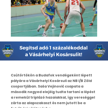
Csütörtökön a Budafok vendégeként lépett
pályára a Vásárhelyi Kosársuli az NB I/B Zöld
csoportjában. Saša Vejinović csapata a
második negyed elejéig tudta tartani a lépést
a remekül triplázó hazaiakkal, így vereséggel
zárta az alapszakaszt és nem jutott be a