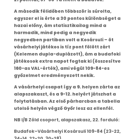
A második félidőben többször is súrolta,
egyszer el is érte a 30 pontos különbséget a
hazai előny, ám statisztikailag mind a
harmadik, mind pedig a negyedik
negyedben partiban volt a Kosársuli – öt
vásárhelyi játékos is tíz pont fölött zárt
(Kelemen dupla-duplázott), ám a budafoki
játékosok extra napot fogtak ki (összesítve
160-as VAL-érték), ami végül 109-84-es
győzelmet eredményezett nekik.
A vásárhelyi csapat így a 9. helyen zárta az
alapszakaszt, és a 9-12. helyért játszhat a
folytatásban. Az első párharcban a tabella
utolsó helyén végző Győr lesz az ellenfél.
NB I/B Zöld csoport, alapszakasz, 22. forduló:
Budafok–Vásárhelyi Kosársuli 109-84 (23-22,
34-14, 22-20, 30-28)