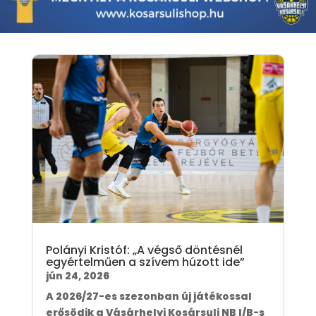
Polányi Kristóf: „A végső döntésnél
egyértelműen a szívem húzott ide”
jún 24, 2026
A 2026/27-es szezonban új játékossal
erősödik a Vásárhelyi Kosársuli NB I/B-s