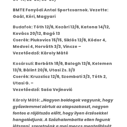
BMTE Fonyódi Antal Sportcsarnok. Vezette:
Gaál, Kéri, Magyari
Budafok
: Tóth 12/6, Kozári 12/6, Katona 14/12,
Kovács 20/12, Bagó 13
Cserék: Piukovics 15/15, Siklós 12/6, Kódor 4,
Medvei 4, Horváth 3/3, Vincze –
Vezetőedző: Károly Máté
Kosársuli
: Borbáth 18/6, Balogh 13/6, Kelemen
13/9, Bálint 20/6, Utasi Zs. 3/3
Cserék: Kruzslicz 12/6, Szombati 3/3, Tóth 2,
Utasi G. –
Vezetőedző: Saša Vejinović
Károly Máté
: „
Nagyon boldogok vagyunk, hogy
győzelemmel zártuk az alapszakaszt, nagyon
fontos a rájátszás előtt, hogy ilyen érzésekkel
hangolódjunk. A Százhalombatta ellen fogunk
játszani, szeretnénk a mai meccs mentalitását,