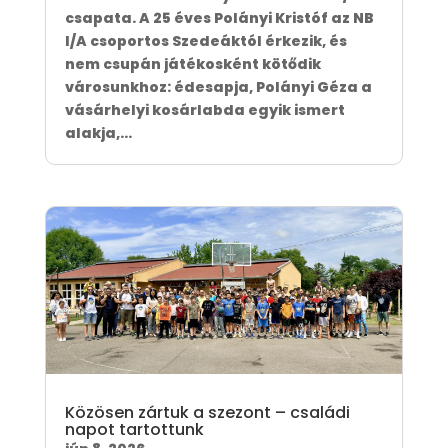
csapata. A 25 éves Polányi Kristóf az NB
I/A csoportos Szedeáktól érkezik, és
nem csupán játékosként kötődik
városunkhoz: édesapja, Polányi Géza a
vásárhelyi kosárlabda egyik ismert
alakja,...
Közösen zártuk a szezont – családi
napot tartottunk