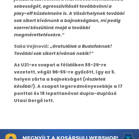
sebességét, agresszivitását továbbvinni a
play-off küzdelmeire is. A Vásárhelynek további
sok sikert kívánunk a bajnokságban, mi pedig
ezerrel készülünk majd a további
megmérettetésekre.”
Saša Vejinović
: „
Gratulálok a Budafoknak!
További sok sikert kívánok nekik!”
Az U21-es csapat a félidőben 55-29-re
vezetett, végül 96-55-re győzött, így az 5.
helyen zárta a bajnokságot (
részletek
később!
). A csapat legeredményesebbje a 17
ponttal és 18 lepattanóval dupla-duplázó
Utasi Gergő lett.