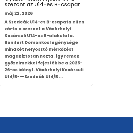
szezont az U14-es B-csapat
máj 22, 2026
A Szedeák U14-es B-csapata ellen
zárta a szezont a Vásárhelyi
Kosársuli U14-es B-alakulata.
Bonifert Domonkos legénysége
mindkét helyosztó mérkőzést
magabiztosan hozta, így remek
győzelmekkel fejezték be a 2025-
26-os idényt. Vásárhelyi Kosársuli
U14/B---Szedeák U14/B ...