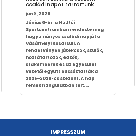
családi napot tartottunk
jún 8, 2026
Június 6-án a Hódtói
Sportcentrumban rendezte meg
hagyományos családi napját a
Vásárhelyi Kosársuli. A
rendezvényen játékosok, szülők,
hozzátartozók, edzők,
szakemberek és az egyesület
vezetői együtt búcsúztatták a
2025–2026-os szezont. A nap
remek hangulatban telt,...
IMPRESSZUM