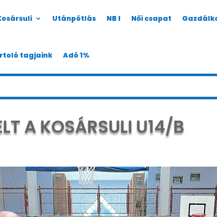
Kosársuli
Utánpótlás
NB I
Női csapat
Gazdálk
rtoló tagjaink
Adó 1%
LT A KOSÁRSULI U14/B