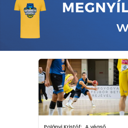
Polányi Kristóf: „A végső