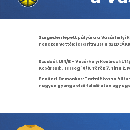
Szegeden lépett pályára a Vásárhelyi K
nehezen vették fel a ritmust a SZEDEÁK
Szedeák U14/B – Vásárhelyi Kosársuli U14
Kosársuli: .Herceg 10/6, Török 7, Tirla 2,
Bonifert Domonkos: Tartalékosan álltunk
nagyon gyenge első félidő után egy egé