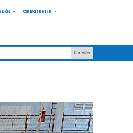
odás
CB Basket III