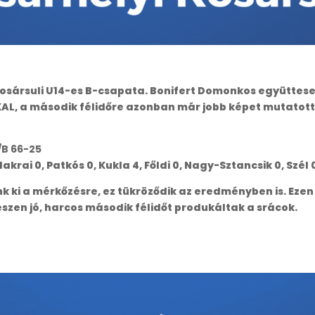
osársuli U14-es B-csapata. Bonifert Domonkos együttese
KAL, a második félidőre azonban már jobb képet mutatott
/B 66-25
 Makrai 0, Patkós 0, Kukla 4, Főldi 0, Nagy-Sztancsik 0, Szél
 ki a mérkőzésre, ez tükröződik az eredményben is. Ezen 
szen jó, harcos második félidőt produkáltak a srácok.