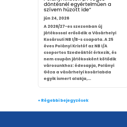
döntésnél egyértelműen a
szívem húzott ide”
jún 24, 2026
A 2026/27-es szezonban új
játékossal erősödik a Vásárhelyi
Kosársuli NB I/B-s csapata. A 25
éves Polányi Kristóf az NB I/A
csoportos Szedeáktól érkezik, és
nem csupán játékosként kötődik
városunkhoz: édesapja, Polányi
Géza a vásárhelyi kosárlabda
egyik ismert alakja,...
« Régebbi bejegyzések