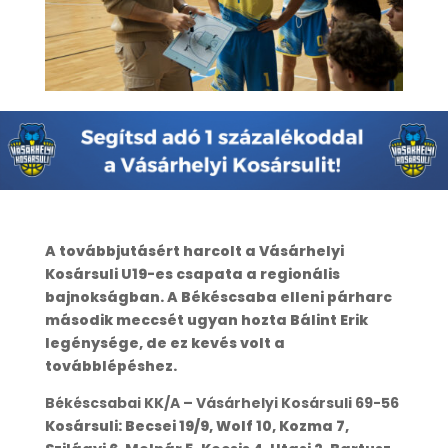
A továbbjutásért harcolt a Vásárhelyi
Kosársuli U19-es csapata a regionális
bajnokságban. A Békéscsaba elleni párharc
második meccsét ugyan hozta Bálint Erik
legénysége, de ez kevés volt a
továbblépéshez.
Békéscsabai KK/A – Vásárhelyi Kosársuli 69-56
Kosársuli: Becsei 19/9, Wolf 10, Kozma 7,