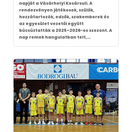
napját a Vásárhelyi Kosársuli. A
rendezvényen játékosok, szülők,
hozzátartozók, edzők, szakemberek és
az egyesület vezetői együtt
búcsúztatták a 2025–2026-os szezont. A
nap remek hangulatban telt,...