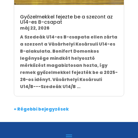
Győzelmekkel fejezte be a szezont az
U14-es B-csapat
máj 22, 2026
A Szedeák U14-es B-csapata ellen zárta
a szezont a Vásárhelyi Kosársuli U14-es
B-alakulata. Bonifert Domonkos
legénysége mindkét helyosztó
mérkőzést magabiztosan hozta, így
remek győzelmekkel fejezték be a 2025-
26-os idényt. Vásárhelyi Kosársuli
U14/B---Szedeák U14/B ...
« Régebbi bejegyzések