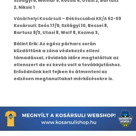
Szilágyi 6, Molnár 5, Kocsis 4, Utasi 2, Bartusz
2, Niksic 1
Vásárhelyi Kosársuli – Békéscsabai KK/A 62-59
Kosársuli: Soós 17/9, Szilágyi 10, Becsei 8,
Bartusz 8/3, Utasi 8, Wolf 8, Kozma 3,
Bálint Erik: Az egész párharc során
küzdöttünk a zóna védekezés elleni
támadással, rövidebb időre megtaláltuk az
ellenszert de ez kevés volt a továbbjutáshoz.
Erősödnünk kell fejben és átmenteni az
edzésen megtanultakat mérkőzésekre is.