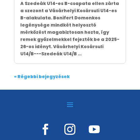
A Szedeák U14-es B-csapata ellen zárta
a szezont a Vásárhelyi Kosársuli U14-es
B-alakulata. Bonifert Domonkos
legénysége mindkét helyosztó
mérkőzést magabiztosan hozta, így
remek győzelmekkel fejezték be a 2025-
26-os idényt. Vásárhelyi Kosársuli
U14/B---Szedeák U14/B ...
« Régebbi bejegyzések