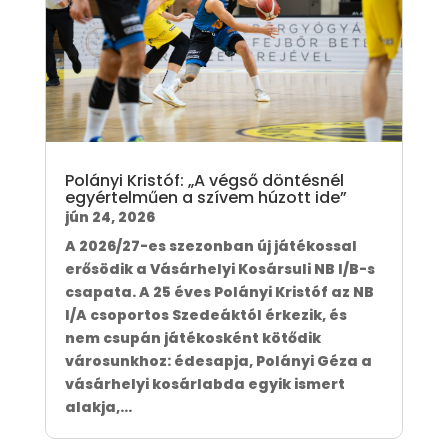
Polányi Kristóf: „A végső döntésnél
egyértelműen a szívem húzott ide”
jún 24, 2026
A 2026/27-es szezonban új játékossal
erősödik a Vásárhelyi Kosársuli NB I/B-s
csapata. A 25 éves Polányi Kristóf az NB
I/A csoportos Szedeáktól érkezik, és
nem csupán játékosként kötődik
városunkhoz: édesapja, Polányi Géza a
vásárhelyi kosárlabda egyik ismert
alakja,...