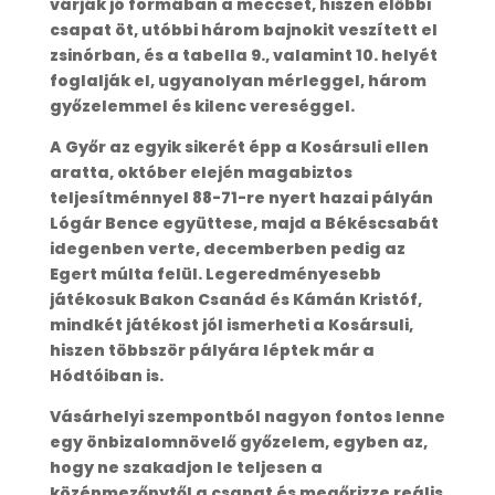
várják jó formában a meccset, hiszen előbbi
csapat öt, utóbbi három bajnokit veszített el
zsinórban, és a tabella 9., valamint 10. helyét
foglalják el, ugyanolyan mérleggel, három
győzelemmel és kilenc vereséggel.
A Győr az egyik sikerét épp a Kosársuli ellen
aratta, október elején magabiztos
teljesítménnyel 88-71-re nyert hazai pályán
Lógár Bence együttese, majd a Békéscsabát
idegenben verte, decemberben pedig az
Egert múlta felül. Legeredményesebb
játékosuk Bakon Csanád és Kámán Kristóf,
mindkét játékost jól ismerheti a Kosársuli,
hiszen többször pályára léptek már a
Hódtóiban is.
Vásárhelyi szempontból nagyon fontos lenne
egy önbizalomnövelő győzelem, egyben az,
hogy ne szakadjon le teljesen a
középmezőnytől a csapat és megőrizze reális