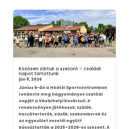
Közösen zártuk a szezont – családi
napot tartottunk
jún 8, 2026
Június 6-án a Hódtói Sportcentrumban
rendezte meg hagyományos családi
napját a Vásárhelyi Kosársuli. A
rendezvényen játékosok, szülők,
hozzátartozók, edzők, szakemberek és
az egyesület vezetői együtt
búcsúztatták a 2025–2026-os szezont. A