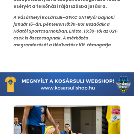
esélyét a felsőházi rájátszásba jutásra.
A Vásárhelyi Kosársuli–GYKC UNI Győr bajnoki
január 16-án, pénteken 18:30-kor kezdődik a
Hódtói Sportcsarnokban. Előtte, 15:30-tól az U21-
esek is összecsapnak.
A mérkőzés
megrendezését a Hódkertész Kft. támogatja.