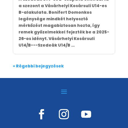
a szezont a Vásárhelyi Kosársuli U14-es
B-alakulata. Bonifert Domonkos
legénysége mindkét helyosztó
mérkőzést magabiztosan hozta, így
remek győzelmekkel fejezték be a 2025-
26-os idényt. Vásárhelyi Kosársuli
U14/B---Szedeák U14/B ...
« Régebbi bejegyzések