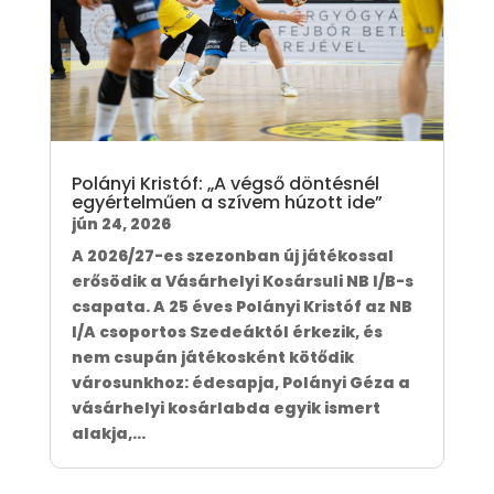
Polányi Kristóf: „A végső döntésnél
egyértelműen a szívem húzott ide”
jún 24, 2026
A 2026/27-es szezonban új játékossal
erősödik a Vásárhelyi Kosársuli NB I/B-s
csapata. A 25 éves Polányi Kristóf az NB
I/A csoportos Szedeáktól érkezik, és
nem csupán játékosként kötődik
városunkhoz: édesapja, Polányi Géza a
vásárhelyi kosárlabda egyik ismert
alakja,...