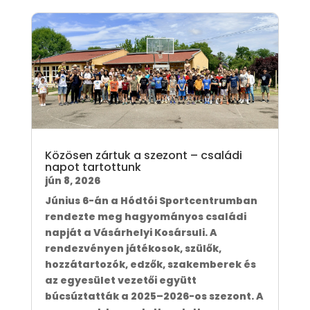
Közösen zártuk a szezont – családi
napot tartottunk
jún 8, 2026
Június 6-án a Hódtói Sportcentrumban
rendezte meg hagyományos családi
napját a Vásárhelyi Kosársuli. A
rendezvényen játékosok, szülők,
hozzátartozók, edzők, szakemberek és
az egyesület vezetői együtt
búcsúztatták a 2025–2026-os szezont. A