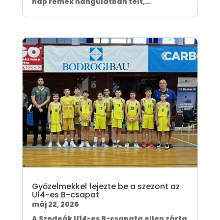
nap remek hangulatban telt,...
Győzelmekkel fejezte be a szezont az
U14-es B-csapat
máj 22, 2026
A Szedeák U14-es B-csapata ellen zárta