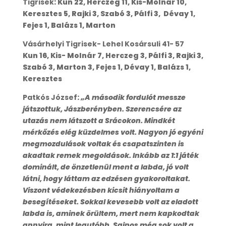
Tigrisek
: Kun 22, Herczeg 11, Kis-Molnár 10,
Keresztes 5, Rajki 3, Szabó 3, Pálfi 3, Dévay 1,
Fejes 1, Balázs 1, Marton
Vásárhelyi Tigrisek- Lehel Kosársuli 41- 57
Kun 16, Kis- Molnár 7, Herczeg 3, Pálfi 3, Rajki 3,
Szabó 3, Marton 3, Fejes 1, Dévay 1, Balázs 1,
Keresztes
Patkós József
:
„A második fordulót messze
játszottuk, Jászberényben. Szerencsére az
utazás nem látszott a Srácokon. Mindkét
mérkőzés elég küzdelmes volt. Nagyon jó egyéni
megmozdulások voltak és csapatszinten is
akadtak remek megoldások. Inkább az 1:1 játék
dominált, de önzetlenül ment a labda, jó volt
látni, hogy láttam az edzésen gyakoroltakat.
Viszont védekezésben kicsit hiányoltam a
besegítéseket. Sokkal kevesebb volt az eladott
labda is, aminek örültem, mert nem kapkodtak
annyira, mint legutóbb. Sajnos még sok volt a