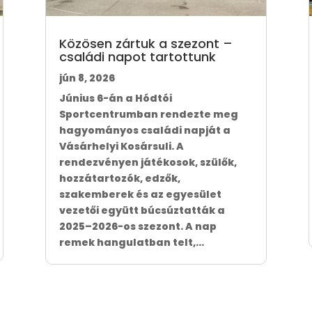
Közösen zártuk a szezont –
családi napot tartottunk
jún 8, 2026
Június 6-án a Hódtói
Sportcentrumban rendezte meg
hagyományos családi napját a
Vásárhelyi Kosársuli. A
rendezvényen játékosok, szülők,
hozzátartozók, edzők,
szakemberek és az egyesület
vezetői együtt búcsúztatták a
2025–2026-os szezont. A nap
remek hangulatban telt,...