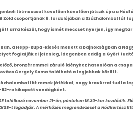
genbeli tétmeccset követően követően játszik újra a Hódt
I/B Zöld csoportjának 8. fordulójában a Százhalombattát f
ött arra készül, hogy ismét meccset nyerjen, így megtar
ban, a Hepp-kupa-kiesés mellett a bajnokságban a Nagyk
yet foglalják el jelenleg, idegenben eddig a Győrt tudtá
 előző, bronzéremmel záruló idényhez hasonlóan a csapat
ovács Gergely Soma található a legjobbak között.
 Százhalombattát remek játékkal, nagy bravúrral tudta l
-62-re kikapott vendégként.
 találkozó november 21-én, pénteken 18:30-kor kezdődik. Előt
SZKSE-t fogadják. A mérkőzés megrendezését a Hódkertész Kft.