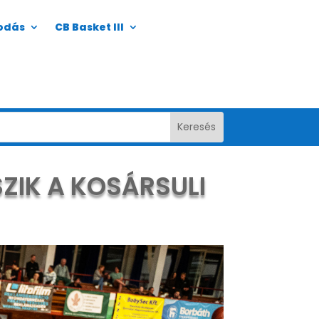
odás
CB Basket III
ZIK A KOSÁRSULI