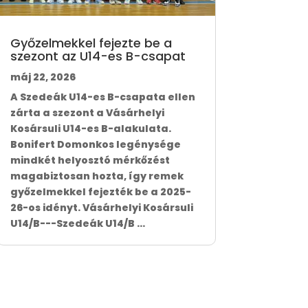
Győzelmekkel fejezte be a
szezont az U14-es B-csapat
máj 22, 2026
A Szedeák U14-es B-csapata ellen
zárta a szezont a Vásárhelyi
Kosársuli U14-es B-alakulata.
Bonifert Domonkos legénysége
mindkét helyosztó mérkőzést
magabiztosan hozta, így remek
győzelmekkel fejezték be a 2025-
26-os idényt. Vásárhelyi Kosársuli
U14/B---Szedeák U14/B ...