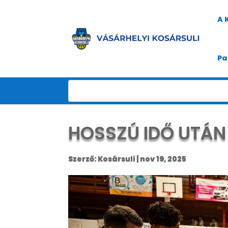
A 
Pa
HOSSZÚ IDŐ UTÁN 
Szerző:
Kosársuli
|
nov 19, 2025