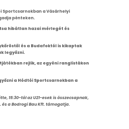
ói Sportcsarnokban a Vásárhelyi
ogadja pénteken.
tsa hibátlan hazai mérlegét és
őröstől és a Budafoktól is kikaptak
k legyőzni.
játékban rejlik, az egyéni ranglistákon
egyőzni a Hódtói Sportcsarnokban a
te, 15:30-tól az U21-esek is összecsapnak,
 és a Bodrogi Bau Kft. támogatja.