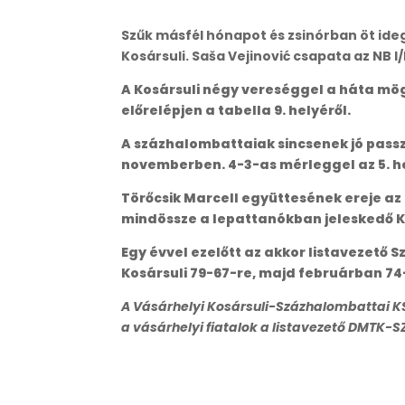
Szűk másfél hónapot és zsinórban öt ide
Kosársuli. Saša Vejinović csapata az NB 
A Kosársuli négy vereséggel a háta mög
előrelépjen a tabella 9. helyéről.
A százhalombattaiak sincsenek jó passz
novemberben. 4-3-as mérleggel az 5. hel
Törőcsik Marcell együttesének ereje az
mindössze a lepattanókban jeleskedő K
Egy évvel ezelőtt az akkor listavezető
Kosársuli 79-67-re, majd februárban 74
A Vásárhelyi Kosársuli-Százhalombattai KSE
a vásárhelyi fiatalok a listavezető DMTK-