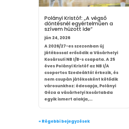
Polányi Kristóf: „A végső
döntésnél egyértelműen a
szívem húzott ide”
jún 24, 2026
A 2026/27-es szezonban új
játékossal erősödik a Vásárhelyi
Kosársuli NB I/B-s csapata. A 25
éves Polányi Kristóf az NB I/A
csoportos Szedeáktól érkezik, és
nem csupán játékosként kötődik
városunkhoz: édesapja, Polányi
Géza a vásárhelyi kosárlabda
egyik ismert alakja,...
« Régebbi bejegyzések