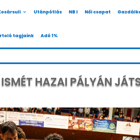
Kosársuli
Utánpótlás
NB I
Női csapat
Gazdálk
rtoló tagjaink
Adó 1%
ISMÉT HAZAI PÁLYÁN JÁTS