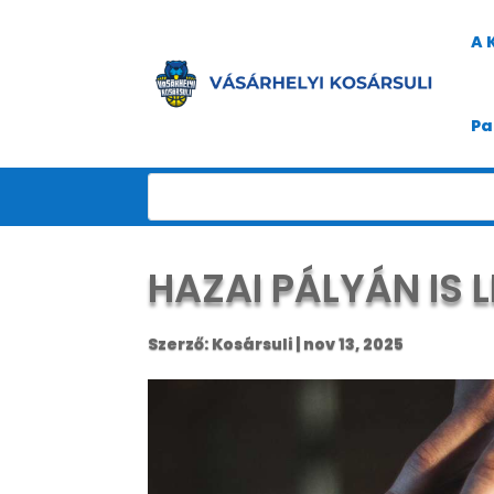
A 
Pa
HAZAI PÁLYÁN IS 
Szerző:
Kosársuli
|
nov 13, 2025