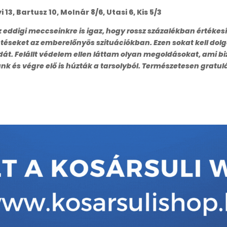
i 13, Bartusz 10, Molnár 8/6, Utasi 6, Kis 5/3
 eddigi meccseinkre is igaz, hogy rossz százalékban értékesí
téseket az emberelőnyös szituációkban. Ezen sokat kell dolg
dát. Felállt védelem ellen láttam olyan megoldásokat, ami b
unk és végre elő is húzták a tarsolyból. Természetesen grat