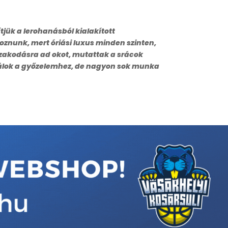
tjük a lerohanásból kialakított
oznunk, mert óriási luxus minden szinten,
izakodásra ad okot, mutattak a srácok
ulálok a győzelemhez, de nagyon sok munka