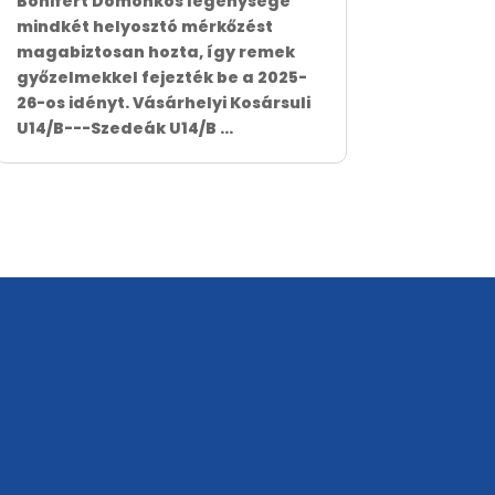
Bonifert Domonkos legénysége
mindkét helyosztó mérkőzést
magabiztosan hozta, így remek
győzelmekkel fejezték be a 2025-
26-os idényt. Vásárhelyi Kosársuli
U14/B---Szedeák U14/B ...