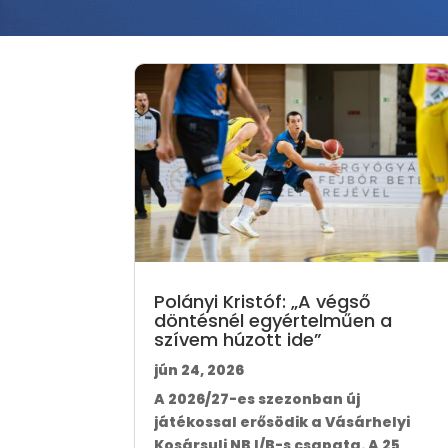
Polányi Kristóf: „A végső
döntésnél egyértelműen a
szívem húzott ide”
jún 24, 2026
A 2026/27-es szezonban új
játékossal erősödik a Vásárhelyi
Kosársuli NB I/B-s csapata. A 25