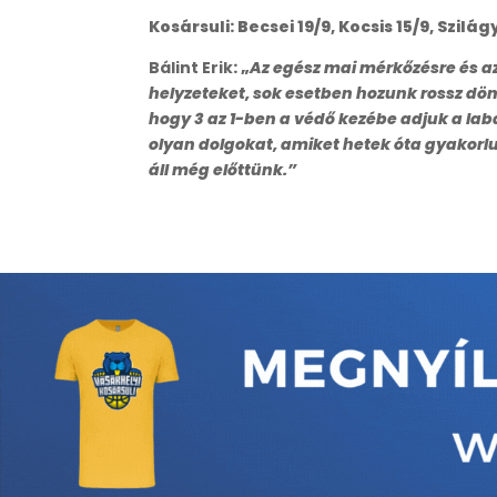
Kosársuli: Becsei 19/9, Kocsis 15/9, Szilágy
Bálint Erik
: „
Az egész mai mérkőzésre és az
helyzeteket, sok esetben hozunk rossz dön
hogy 3 az 1-ben a védő kezébe adjuk a lab
olyan dolgokat, amiket hetek óta gyakorl
áll még előttünk.”