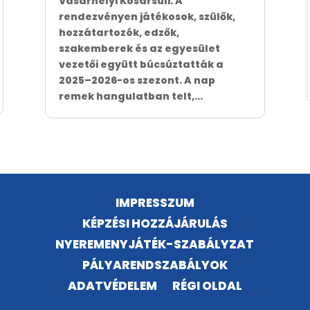
Vásárhelyi Kosársuli. A
rendezvényen játékosok, szülők,
hozzátartozók, edzők,
szakemberek és az egyesület
vezetői együtt búcsúztatták a
2025–2026-os szezont. A nap
remek hangulatban telt,...
IMPRESSZUM
KÉPZÉSI HOZZÁJÁRULÁS
NYEREMENYJÁTÉK-SZABÁLYZAT
PÁLYARENDSZABÁLYOK
ADATVÉDELEM
RÉGI OLDAL