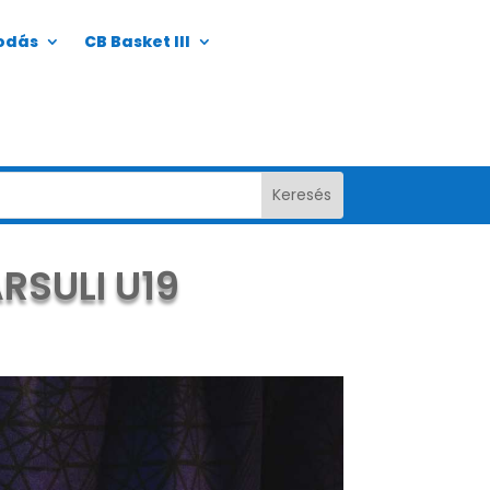
odás
CB Basket III
RSULI U19