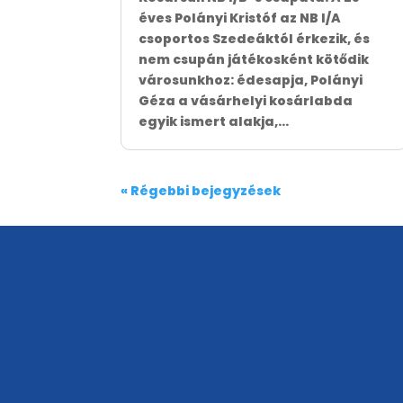
éves Polányi Kristóf az NB I/A
csoportos Szedeáktól érkezik, és
nem csupán játékosként kötődik
városunkhoz: édesapja, Polányi
Géza a vásárhelyi kosárlabda
egyik ismert alakja,...
« Régebbi bejegyzések