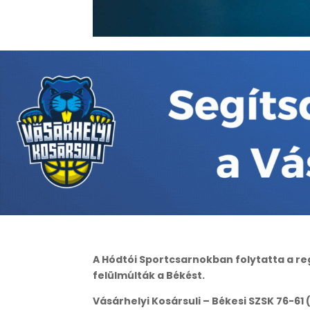
A Hódtói Sportcsarnokban folytatta a regi
felülmúlták a Békést.
Vásárhelyi Kosársuli – Békesi SZSK 76-61 (1