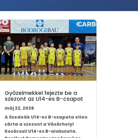
Győzelmekkel fejezte be a
szezont az U14-es B-csapat
máj 22, 2026
A Szedeák U14-es B-csapata ellen
zárta a szezont a Vásárhelyi
Kosársuli U14-es B-alakulata.