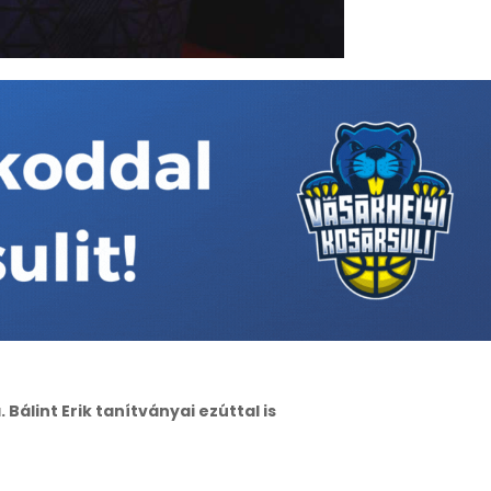
Bálint Erik tanítványai ezúttal is