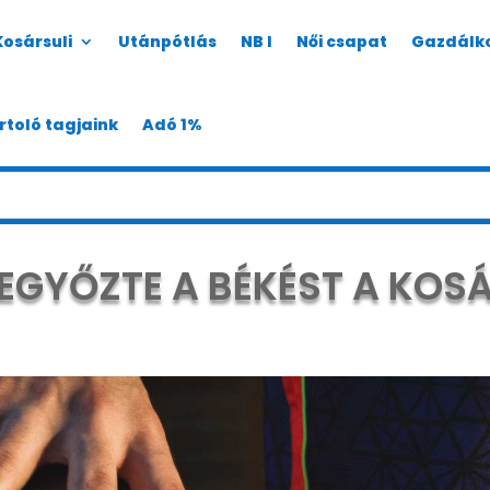
Kosársuli
Utánpótlás
NB I
Női csapat
Gazdálk
rtoló tagjaink
Adó 1%
LEGYŐZTE A BÉKÉST A KOSÁ