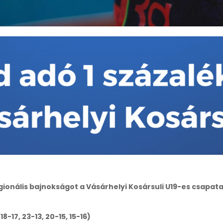
onális bajnokságot a Vásárhelyi Kosársuli U19-es csapata. 
8-17, 23-13, 20-15, 15-16)