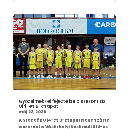
Győzelmekkel fejezte be a szezont az
U14-es B-csapat
máj 22, 2026
A Szedeák U14-es B-csapata ellen zárta
a szezont a Vásárhelyi Kosársuli U14-es