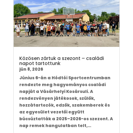
Közösen zártuk a szezont – családi
napot tartottunk
jún 8, 2026
Június 6-án a Hódtói Sportcentrumban
rendezte meg hagyományos családi
napját a Vásárhelyi Kosársuli. A
rendezvényen játékosok, szülők,
hozzátartozók, edzők, szakemberek és
az egyesület vezetői együtt
búcsúztatták a 2025–2026-os szezont. A
nap remek hangulatban telt,...