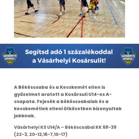
A Békéscsaba és a Kecskemét ellen is
győzelmet aratott a Kosársuli U14-es A-
csapata. Fejesék a békéscsabaiak és a
kecskemétiek elleni ütközetben bizonyultak
jobbnak.
Vásárhelyi KS U14/A – Békéscsabai KK 68-39
(22-3, 20-12,16-7,10-17)