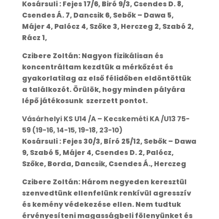
Kosársuli : Fejes 17/6, Biró 9/3, Csendes D. 8,
Csendes Á. 7, Dancsik 6, Sebők – Dawa 5,
Májer 4, Palócz 4, Szőke 3, Herczeg 2, Szabó 2,
Rácz 1,
Czibere Zoltán: Nagyon fizikálisan és
koncentráltam kezdtük a mérkőzést és
gyakorlatilag az első félidőben eldöntöttük
a találkozót. Örülök, hogy minden pályára
lépő játékosunk szerzett pontot.
Vásárhelyi KS U14 /A – Kecskeméti KA /U13 75-
59 (19-16, 14-15, 19-18, 23-10)
Kosársuli : Fejes 30/3, Bíró 25/12, Sebők – Dawa
9, Szabó 5, Májer 4, Csendes D. 2, Palócz,
Szőke, Borda, Dancsik, Csendes Á., Herczeg
Czibere Zoltán: Három negyeden keresztül
szenvedtünk ellenfelünk renkívül agresszív
és kemény védekezése ellen. Nem tudtuk
érvényesíteni magasságbeli fölenyünket és