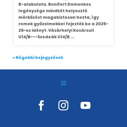
B-alakulata. Bonifert Domonkos
legénysége mindkét helyosztó
mérkőzést magabiztosan hozta, így
remek győzelmekkel fejezték be a 2025-
26-os idényt. Vásárhelyi Kosársuli
U14/B---Szedeák U14/B ...
« Régebbi bejegyzések