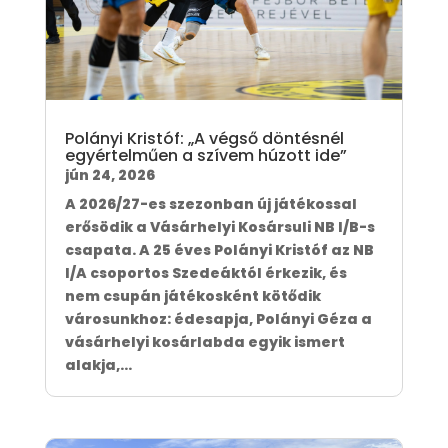
Polányi Kristóf: „A végső döntésnél
egyértelműen a szívem húzott ide”
jún 24, 2026
A 2026/27-es szezonban új játékossal
erősödik a Vásárhelyi Kosársuli NB I/B-s
csapata. A 25 éves Polányi Kristóf az NB
I/A csoportos Szedeáktól érkezik, és
nem csupán játékosként kötődik
városunkhoz: édesapja, Polányi Géza a
vásárhelyi kosárlabda egyik ismert
alakja,...