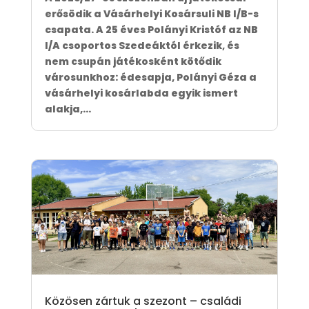
erősödik a Vásárhelyi Kosársuli NB I/B-s
csapata. A 25 éves Polányi Kristóf az NB
I/A csoportos Szedeáktól érkezik, és
nem csupán játékosként kötődik
városunkhoz: édesapja, Polányi Géza a
vásárhelyi kosárlabda egyik ismert
alakja,...
Közösen zártuk a szezont – családi