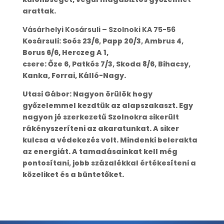
arattak.
Vásárhelyi Kosársuli – Szolnoki KA 75-56
Kosársuli: Soós 23/6, Papp 20/3, Ambrus 4,
Borus 6/6, Herczeg A 1,
csere: Őze 6, Patkós 7/3, Skoda 8/6, Bihacsy,
Kanka, Forrai, Kálló-Nagy.
Utasi Gábor: Nagyon örülök hogy
győzelemmel kezdtük az alapszakaszt. Egy
nagyon jó szerkezetű Szolnokra sikerült
rákényszeríteni az akaratunkat. A siker
kulcsa a védekezés volt. Mindenki belerakta
az energiát. A tamadásainkat kell még
pontosítani, jobb százalékkal értékesíteni a
közeliket és a büntetőket.