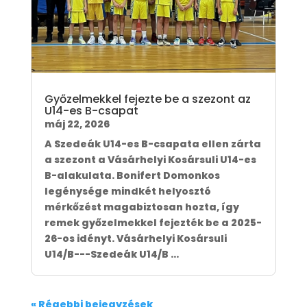
Győzelmekkel fejezte be a szezont az
U14-es B-csapat
máj 22, 2026
A Szedeák U14-es B-csapata ellen zárta
a szezont a Vásárhelyi Kosársuli U14-es
B-alakulata. Bonifert Domonkos
legénysége mindkét helyosztó
mérkőzést magabiztosan hozta, így
remek győzelmekkel fejezték be a 2025-
26-os idényt. Vásárhelyi Kosársuli
U14/B---Szedeák U14/B ...
« Régebbi bejegyzések