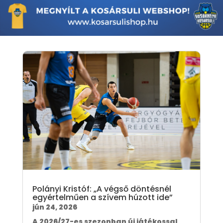
Polányi Kristóf: „A végső döntésnél
egyértelműen a szívem húzott ide”
jún 24, 2026
A 2026/27-es szezonban új játékossal