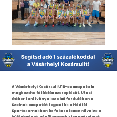
A Vásárhelyi Kosársuli U16-os csapata is
megkezdte főtáblás szereplését. Utasi
Gábor tanítványai az első fordulóban a
Szolnok csapatát fogadták a Hódtói
Sportcsarnokban és fokozatosan növelve a
különbséget, végül magabiztos győzelmet