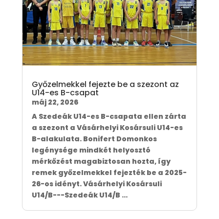
Győzelmekkel fejezte be a szezont az
U14-es B-csapat
máj 22, 2026
A Szedeák U14-es B-csapata ellen zárta
a szezont a Vásárhelyi Kosársuli U14-es
B-alakulata. Bonifert Domonkos
legénysége mindkét helyosztó
mérkőzést magabiztosan hozta, így
remek győzelmekkel fejezték be a 2025-
26-os idényt. Vásárhelyi Kosársuli
U14/B---Szedeák U14/B ...