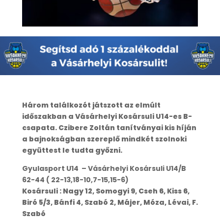
Három találkozót játszott az elmúlt
időszakban a Vásárhelyi Kosársuli U14-es B-
csapata. Czibere Zoltán tanítványai kis híján
a bajnokságban szereplő mindkét szolnoki
együttest le tudta győzni.
Gyulasport U14 – Vásárhelyi Kosársuli U14/B
62-44 ( 22-13,18-10,7-15,15-6)
Kosársuli : Nagy 12, Somogyi 9, Cseh 6, Kiss 6,
Biró 5/3, Bánfi 4, Szabó 2, Májer, Móza, Lévai, F.
Szabó