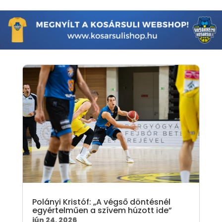
Polányi Kristóf: „A végső döntésnél
egyértelműen a szívem húzott ide”
jún 24, 2026