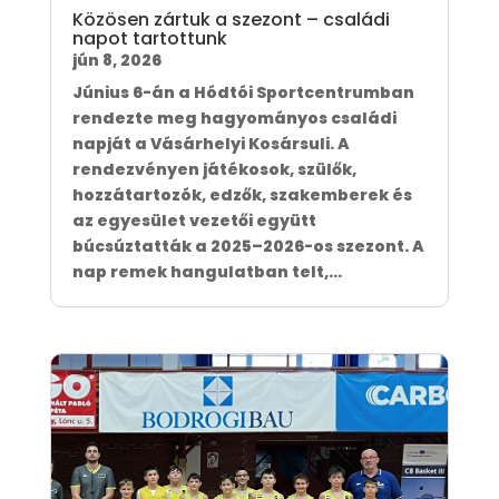
Közösen zártuk a szezont – családi
napot tartottunk
jún 8, 2026
Június 6-án a Hódtói Sportcentrumban
rendezte meg hagyományos családi
napját a Vásárhelyi Kosársuli. A
rendezvényen játékosok, szülők,
hozzátartozók, edzők, szakemberek és
az egyesület vezetői együtt
búcsúztatták a 2025–2026-os szezont. A
nap remek hangulatban telt,...