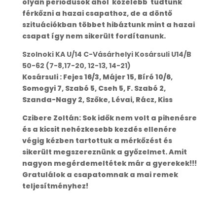
olyan periódusok ahol közelebb tudtunk
férkőzni a hazai csapathoz, de a döntő
szituációkban többet hibáztunk mint a hazai
csapat így nem sikerült fordítanunk.
Szolnoki KA U/14 C-Vásárhelyi Kosársuli U14/B
50-62 (7-8,17-20, 12-13, 14-21)
Kosársuli : Fejes 16/3, Májer 15, Bíró 10/6,
Somogyi 7, Szabó 5, Cseh 5, F. Szabó 2,
Szanda-Nagy 2, Szőke, Lévai, Rácz, Kiss
Czibere Zoltán: Sok idők nem volt a pihenésre
és a kicsit nehézkesebb kezdés ellenére
végig kézben tartottuk a mérkőzést és
sikerült megszereznünk a győzelmet. Amit
nagyon megérdemeltétek már a gyerekek!!!
Gratulálok a csapatomnak a mai remek
teljesítményhez!