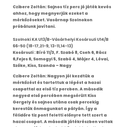
Czibere Zoltán: Sajnos tíz perc jó játék kevés
ahhoz, hogy megnyerjük ezeket a
mérkőzéseket. Vasárnap Szolnokon
próbálunk javítani.
Szolnoki KA U13/B-Vásárhelyi Kosársuli U14/B
66-50 (18-17,21-9, 13-11,14-13)
Kosársuli : Bíró 11/3, F. Szabó 8, Cseh 6, Rácz
6,Fejes 6, Somogyi 5, Szabó 4, Májer 4, Lévai,
Szőke, Kiss, Szanda – Nagy
Czibere Zoltán: Nagyon jól kezdtük a
mérkőzést és tartottuk a lépést a hazai
csapattal az első tíz percben. A második
negyed első percében megsérült Kiss
Gergely és sajnos utána csak percekig
kerestük önmagunkat a pályán. Így a
félidőre tiz pont feletti előnyre tett szert a
hazai csapat. A második játékrészben voltak