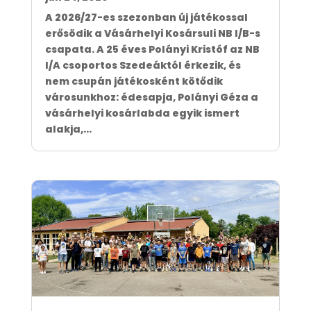
A 2026/27-es szezonban új játékossal
erősödik a Vásárhelyi Kosársuli NB I/B-s
csapata. A 25 éves Polányi Kristóf az NB
I/A csoportos Szedeáktól érkezik, és
nem csupán játékosként kötődik
városunkhoz: édesapja, Polányi Géza a
vásárhelyi kosárlabda egyik ismert
alakja,...