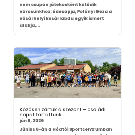
nem csupán játékosként kötődik
városunkhoz: édesapja, Polányi Géza a
vásárhelyi kosárlabda egyik ismert
alakja,...
Közösen zártuk a szezont – családi
napot tartottunk
jún 8, 2026
Június 6-án a Hódtói Sportcentrumban