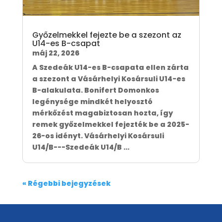
Győzelmekkel fejezte be a szezont az
U14-es B-csapat
máj 22, 2026
A Szedeák U14-es B-csapata ellen zárta
a szezont a Vásárhelyi Kosársuli U14-es
B-alakulata. Bonifert Domonkos
legénysége mindkét helyosztó
mérkőzést magabiztosan hozta, így
remek győzelmekkel fejezték be a 2025-
26-os idényt. Vásárhelyi Kosársuli
U14/B---Szedeák U14/B ...
« Régebbi bejegyzések