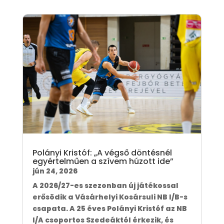
Polányi Kristóf: „A végső döntésnél
egyértelműen a szívem húzott ide”
jún 24, 2026
A 2026/27-es szezonban új játékossal
erősödik a Vásárhelyi Kosársuli NB I/B-s
csapata. A 25 éves Polányi Kristóf az NB
I/A csoportos Szedeáktól érkezik, és