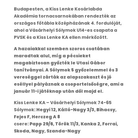
Budapesten, a Kiss Lenke Kosárlabda
Akadémia tornacsarnokában rendezték az
országos főtábla középházának 4. fordulóját,
ahol a Vásárhelyi Sólymok U14-es csapata a
PVSK és a Kiss Lenke KA ellen mérkőzött.
A hazaiakkal szemben szoros csatában
maradtak alul, míg a pécsieket
magabiztosan győzték le Utasi Gábor
tanítványai. A Sólymok 5 győzelemmel és 3
vereséggel zárták az alapszakaszt és jó
eséllyel pályáznak a csoportelsőségre, ami a
január 11-i játéknap után dől majd el.
Kiss Lenke KA – Vásárhelyi Sólymok 74-65
Sólymok
: Hegyi 12, Kálló-Nagy 3/3, Bihacsy,
Fejes F, Herczeg A 8
csere
: Papp 29/6, Török 11/3, Kanka 2, Forrai,
Skoda, Nagy, Szanda-Nagy