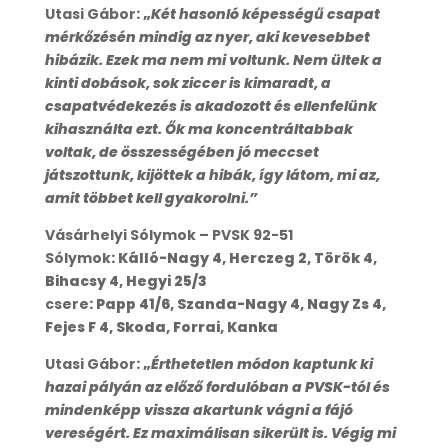
Utasi Gábor
: „
Két hasonló képességű csapat
mérkőzésén mindig az nyer, aki kevesebbet
hibázik. Ezek ma nem mi voltunk. Nem ültek a
kinti dobások, sok ziccer is kimaradt, a
csapatvédekezés is akadozott és ellenfelünk
kihasználta ezt. Ők ma koncentráltabbak
voltak, de összességében jó meccset
játszottunk, kijöttek a hibák, így látom, mi az,
amit többet kell gyakorolni.”
Vásárhelyi Sólymok – PVSK 92-51
Sólymok
: Kálló-Nagy 4, Herczeg 2, Török 4,
Bihacsy 4, Hegyi 25/3
csere
: Papp 41/6, Szanda-Nagy 4, Nagy Zs 4,
Fejes F 4, Skoda, Forrai, Kanka
Utasi Gábor
: „
Érthetetlen módon kaptunk ki
hazai pályán az előző fordulóban a PVSK-tól és
mindenképp vissza akartunk vágni a fájó
vereségért. Ez maximálisan sikerült is. Végig mi