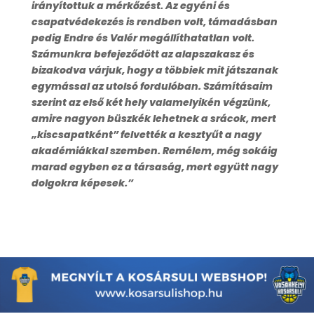
irányítottuk a mérkőzést. Az egyéni és
csapatvédekezés is rendben volt, támadásban
pedig Endre és Valér megállíthatatlan volt.
Számunkra befejeződött az alapszakasz és
bizakodva várjuk, hogy a többiek mit játszanak
egymással az utolsó fordulóban. Számításaim
szerint az első két hely valamelyikén végzünk,
amire nagyon büszkék lehetnek a srácok, mert
„kiscsapatként” felvették a kesztyűt a nagy
akadémiákkal szemben. Remélem, még sokáig
marad egyben ez a társaság, mert együtt nagy
dolgokra képesek.”