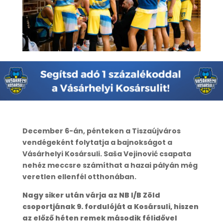
December 6-án, pénteken a Tiszaújváros
vendégeként folytatja a bajnokságot a
Vásárhelyi Kosársuli. Saša Vejinović csapata
nehéz meccsre számíthat a hazai pályán még
veretlen ellenfél otthonában.
Nagy siker után várja az NB I/B Zöld
csoportjának 9. fordulóját a Kosársuli, hiszen
az előző héten remek második félidővel