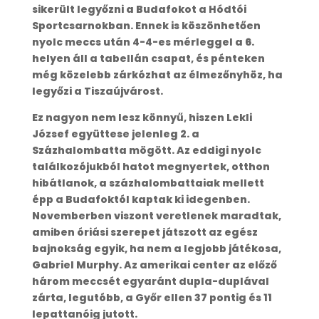
sikerült legyőzni a Budafokot a Hódtói
Sportcsarnokban. Ennek is köszönhetően
nyolc meccs után 4-4-es mérleggel a 6.
helyen áll a tabellán csapat, és pénteken
még közelebb zárkózhat az élmezőnyhöz, ha
legyőzi a Tiszaújvárost.
Ez nagyon nem lesz könnyű, hiszen Lekli
József együttese jelenleg 2. a
Százhalombatta mögött. Az eddigi nyolc
találkozójukból hatot megnyertek, otthon
hibátlanok, a százhalombattaiak mellett
épp a Budafoktól kaptak ki idegenben.
Novemberben viszont veretlenek maradtak,
amiben óriási szerepet játszott az egész
bajnokság egyik, ha nem a legjobb játékosa,
Gabriel Murphy. Az amerikai center az előző
három meccsét egyaránt dupla-duplával
zárta, legutóbb, a Győr ellen 37 pontig és 11
lepattanóig jutott.