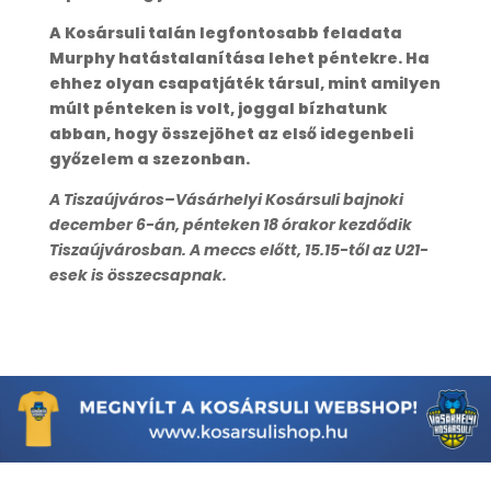
A Kosársuli talán legfontosabb feladata
Murphy hatástalanítása lehet péntekre. Ha
ehhez olyan csapatjáték társul, mint amilyen
múlt pénteken is volt, joggal bízhatunk
abban, hogy összejöhet az első idegenbeli
győzelem a szezonban.
A Tiszaújváros–Vásárhelyi Kosársuli bajnoki
december 6-án, pénteken 18 órakor kezdődik
Tiszaújvárosban. A meccs előtt, 15.15-től az U21-
esek is összecsapnak.