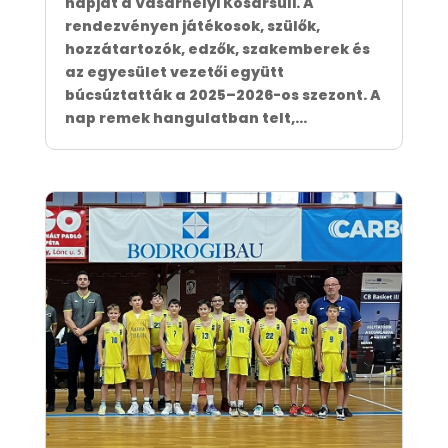
napját a Vásárhelyi Kosársuli. A
rendezvényen játékosok, szülők,
hozzátartozók, edzők, szakemberek és
az egyesület vezetői együtt
búcsúztatták a 2025–2026-os szezont. A
nap remek hangulatban telt,...