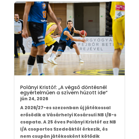
Polányi Kristóf: „A végső döntésnél
egyértelműen a szívem húzott ide”
jún 24, 2026
A 2026/27-es szezonban új játékossal
erősödik a Vásárhelyi Kosársuli NB I/B-s
csapata. A 25 éves Polányi Kristóf az NB
I/A csoportos Szedeáktól érkezik, és
nem csupán játékosként kötődik