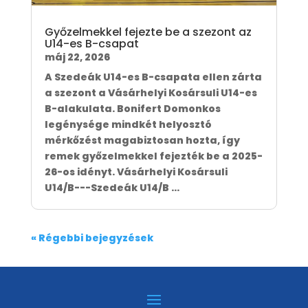
Győzelmekkel fejezte be a szezont az
U14-es B-csapat
máj 22, 2026
A Szedeák U14-es B-csapata ellen zárta
a szezont a Vásárhelyi Kosársuli U14-es
B-alakulata. Bonifert Domonkos
legénysége mindkét helyosztó
mérkőzést magabiztosan hozta, így
remek győzelmekkel fejezték be a 2025-
26-os idényt. Vásárhelyi Kosársuli
U14/B---Szedeák U14/B ...
« Régebbi bejegyzések