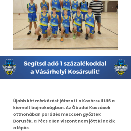
Újabb két mérkőzést játszott a Kosársuli U16 a
kiemelt bajnokságban. Az Óbudai Kaszások
otthonában parádés meccsen győztek
Borusék, a Pécs ellen viszont nem jött ki nekik
a lépés.