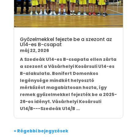
Győzelmekkel fejezte be a szezont az
U14-es B-csapat
máj 22, 2026
A Szedeák U14-es B-csapata ellen zárta
a szezont a Vásárhelyi Kosársuli U14-es
B-alakulata. Bonifert Domonkos
legénysége mindkét helyosztó
mérkőzést magabiztosan hozta, így
remek győzelmekkel fejezték be a 2025-
26-os idényt. Vásárhelyi Kosársuli
U14/B---Szedeák U14/B ...
« Régebbi bejegyzések