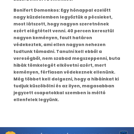
Bonifert Domonkos: Egy hónappal ezelőtt
nagy küzdelemben legyőztük a pécsieket,
most látszott, hogy nagyon szeretnének
ezért elégtételt venni. 40 percen keresztül
nagyon keményen, fault határon
védekeztek, ami ellen nagyon nehezen
tudtunk támadni. Tanulni kell ebből a
vereségből, nem szabad megszeppenni, buta
hibák tömkelegét elkövetni azért, mert
keményen, férfiasan védekeznek ellenünk.
Még többet kell dolgozni, hogy a hibáinkat ki
tudjuk küszöbölni és az ilyen, magasabban
jegyzett csapatokkal szemben is méltó
ellenfelek legyünk.