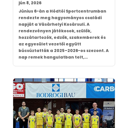
jún 8, 2026
Június 6-án a Hódtói Sportcentrumban
rendezte meg hagyományos családi
napját a Vásárhelyi Kosársuli. A
rendezvényen játékosok, szülők,
hozzátartozók, edzők, szakemberek és
az egyesület vezetői együtt
búcsúztatták a 2025–2026-os szezont. A
nap remek hangulatban telt,...