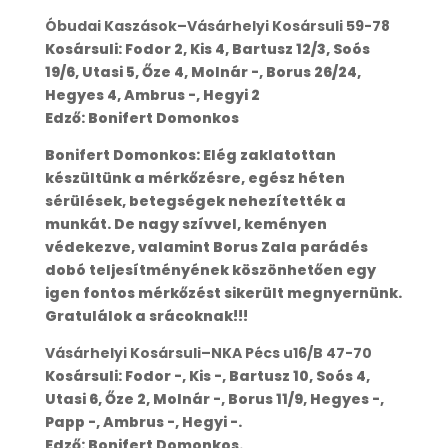
Óbudai Kaszások–Vásárhelyi Kosársuli 59-78
Kosársuli: Fodor 2, Kis 4, Bartusz 12/3, Soós
19/6, Utasi 5, Őze 4, Molnár -, Borus 26/24,
Hegyes 4, Ambrus -, Hegyi 2
Edző: Bonifert Domonkos
Bonifert Domonkos: Elég zaklatottan
készültünk a mérkőzésre, egész héten
sérülések, betegségek nehezítették a
munkát. De nagy szívvel, keményen
védekezve, valamint Borus Zala parádés
dobó teljesítményének köszönhetően egy
igen fontos mérkőzést sikerült megnyernünk.
Gratulálok a srácoknak!!!
Vásárhelyi Kosársuli–NKA Pécs u16/B 47-70
Kosársuli: Fodor -, Kis -, Bartusz 10, Soós 4,
Utasi 6, Őze 2, Molnár -, Borus 11/9, Hegyes -,
Papp -, Ambrus -, Hegyi -.
Edző: Bonifert Domonkos.