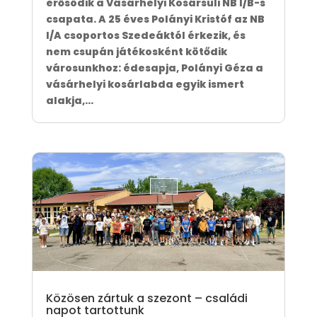
erősödik a Vásárhelyi Kosársuli NB I/B-s
csapata. A 25 éves Polányi Kristóf az NB
I/A csoportos Szedeáktól érkezik, és
nem csupán játékosként kötődik
városunkhoz: édesapja, Polányi Géza a
vásárhelyi kosárlabda egyik ismert
alakja,...
Közösen zártuk a szezont – családi
napot tartottunk