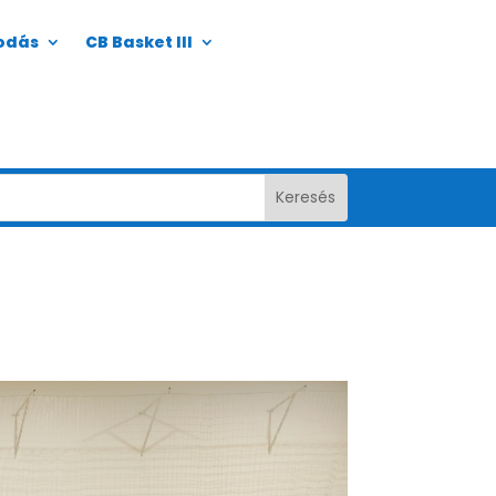
odás
CB Basket III