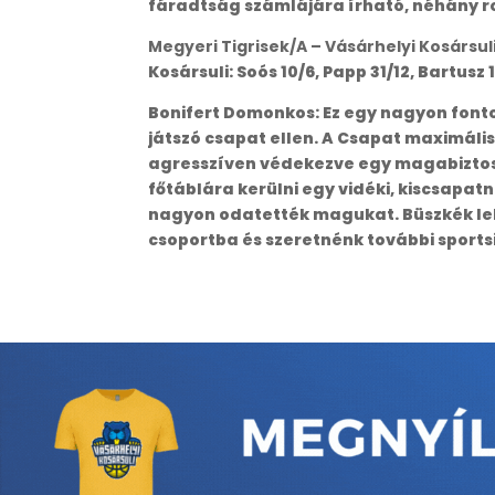
fáradtság számlájára írható, néhány r
Megyeri Tigrisek/A – Vásárhelyi Kosársul
Kosársuli: Soós 10/6, Papp 31/12, Bartusz 1
Bonifert Domonkos: Ez egy nagyon fonto
játszó csapat ellen. A Csapat maximál
agresszíven védekezve egy magabiztos 
főtáblára kerülni egy vidéki, kiscsapa
nagyon odatették magukat. Büszkék leh
csoportba és szeretnénk további sports