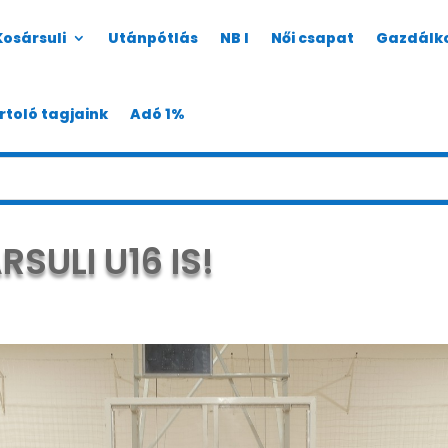
Kosársuli
Utánpótlás
NB I
Női csapat
Gazdálk
rtoló tagjaink
Adó 1%
SULI U16 IS!