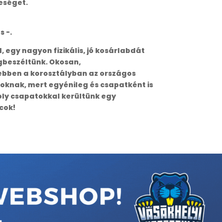
eséget.
s -.
egy nagyon fizikális, jó kosárlabdát
gbeszéltünk. Okosan,
ebben a korosztályban az országos
soknak, mert egyénileg és csapatként is
ly csapatokkal kerültünk egy
cok!