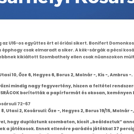
g az U16-os együttes ért el óriási sikert. Bonifert Domon
is épphogy csak elmaradt a siker. A kék-sárgák a pécsi kos
sebbnek kikiáltott Szombathely ellen csak nüanszokon múlt
Utasi 10, Őze 6, Hegyes 6, Borus 2, Molnár -, Kis -, Ambrus -.
őzni mindig nagy fegyvertény, hiszen a feltétel rendsz
A SRÁCOK borították a papírformát és okosan, keményen k
osársuli 72-67
8, Utasi 2, Kosársuli: Őze -, Hegyes 2, Borus 19/15, Molnár -,
vel, hogy dupláztunk szombaton, kicsit „beáldoztuk” ann
 a játékosok. Ennek ellenére parádés játékkal 37 percig