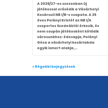
A 2026/27-es szezonban új
játékossal erősödik a Vásárhelyi
Kosársuli NB I/B-s csapata. A 25
éves Polányi Kristóf az NB I/A
csoportos Szedeáktól érkezik, és
nem csupán játékosként kötődik
városunkhoz: édesapja, Polányi
Géza a vásárhelyi kosárlabda
egyik ismert alakja,...
« Régebbi bejegyzések