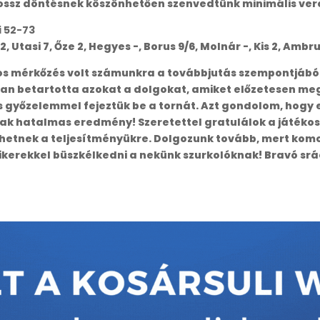
ossz döntésnek köszönhetően szenvedtünk minimális ver
i 52-73
2, Utasi 7, Őze 2, Hegyes -, Borus 9/6, Molnár -, Kis 2, Ambru
s mérkőzés volt számunkra a továbbjutás szempontjából, 
isan betartotta azokat a dolgokat, amiket előzetesen me
győzelemmel fejeztük be a tornát. Azt gondolom, hogy 
tnak hatalmas eredmény! Szeretettel gratulálok a játéko
etnek a teljesítményükre. Dolgozunk tovább, mert komo
ikerekkel büszkélkedni a nekünk szurkolóknak! Bravó srá