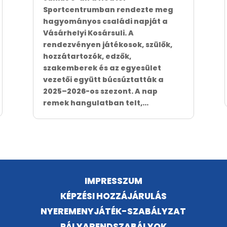
Sportcentrumban rendezte meg
hagyományos családi napját a
Vásárhelyi Kosársuli. A
rendezvényen játékosok, szülők,
hozzátartozók, edzők,
szakemberek és az egyesület
vezetői együtt búcsúztatták a
2025–2026-os szezont. A nap
remek hangulatban telt,...
IMPRESSZUM
KÉPZÉSI HOZZÁJÁRULÁS
NYEREMENYJÁTÉK-SZABÁLYZAT
PÁLYARENDSZABÁLYOK