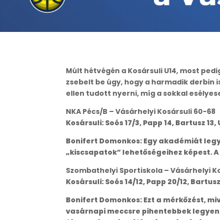
Múlt hétvégén a Kosársuli U14, most pedi
zsebelt be úgy, hogy a harmadik derbin 
ellen tudott nyerni, míg a sokkal esélye
NKA Pécs/B – Vásárhelyi Kosársuli 60-68
Kosársuli: Soós 17/3, Papp 14, Bartusz 13, 
Bonifert Domonkos: Egy akadémiát legy
„kiscsapatok” lehetőségeihez képest. 
Szombathelyi Sportiskola – Vásárhelyi K
Kosársuli: Soós 14/12, Papp 20/12, Bartusz 
Bonifert Domonkos: Ezt a mérkőzést, mi
vasárnapi meccsre pihentebbek legyenek