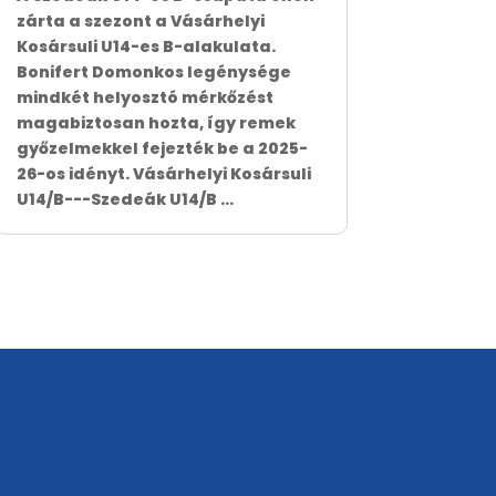
zárta a szezont a Vásárhelyi
Kosársuli U14-es B-alakulata.
Bonifert Domonkos legénysége
mindkét helyosztó mérkőzést
magabiztosan hozta, így remek
győzelmekkel fejezték be a 2025-
26-os idényt. Vásárhelyi Kosársuli
U14/B---Szedeák U14/B ...