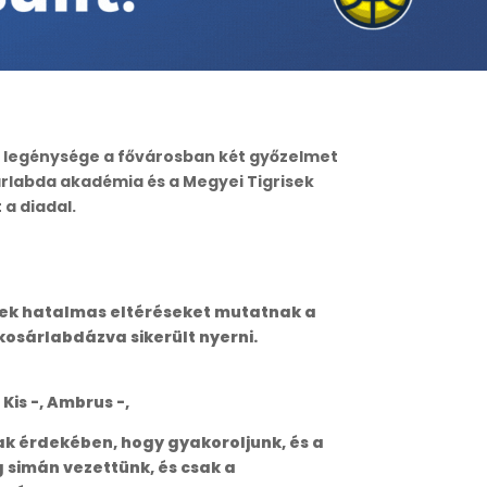
kos legénysége a fővárosban két győzelmet
árlabda akadémia és a Megyei Tigrisek
 a diadal.
erek hatalmas eltéréseket mutatnak a
osárlabdázva sikerült nyerni.
 Kis -, Ambrus -,
ak érdekében, hogy gyakoroljunk, és a
 simán vezettünk, és csak a