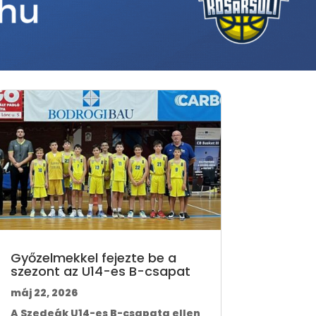
Győzelmekkel fejezte be a
szezont az U14-es B-csapat
máj 22, 2026
A Szedeák U14-es B-csapata ellen