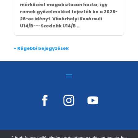
mérkőzést magabiztosan hozta, így
remek győzelmekkel fejezték be a 2025-
26-os idényt. Vásárhelyi Kosársuli
U14/B---Szedeák U14/B ...
« Régebbi bejegyzések
A jobb felhasználói élmény érdekében az oldalon cookie-kat