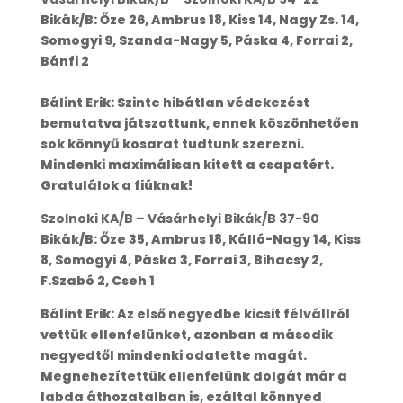
Bikák/B: Őze 26, Ambrus 18, Kiss 14, Nagy Zs. 14,
Somogyi 9, Szanda-Nagy 5, Páska 4, Forrai 2,
Bánfi 2
Bálint Erik: Szinte hibátlan védekezést
bemutatva játszottunk, ennek köszönhetően
sok könnyű kosarat tudtunk szerezni.
Mindenki maximálisan kitett a csapatért.
Gratulálok a fiúknak!
Szolnoki KA/B – Vásárhelyi Bikák/B 37-90
Bikák/B: Őze 35, Ambrus 18, Kálló-Nagy 14, Kiss
8, Somogyi 4, Páska 3, Forrai 3, Bihacsy 2,
F.Szabó 2, Cseh 1
Bálint Erik: Az első negyedbe kicsit félvállról
vettük ellenfelünket, azonban a második
negyedtől mindenki odatette magát.
Megnehezítettük ellenfelünk dolgát már a
labda áthozatalban is, ezáltal könnyed