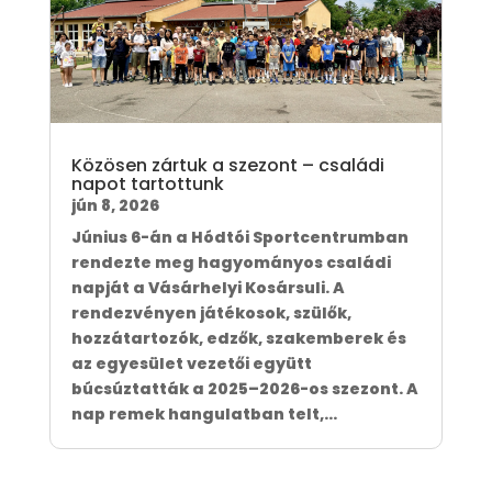
Közösen zártuk a szezont – családi
napot tartottunk
jún 8, 2026
Június 6-án a Hódtói Sportcentrumban
rendezte meg hagyományos családi
napját a Vásárhelyi Kosársuli. A
rendezvényen játékosok, szülők,
hozzátartozók, edzők, szakemberek és
az egyesület vezetői együtt
búcsúztatták a 2025–2026-os szezont. A
nap remek hangulatban telt,...