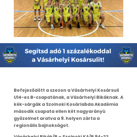
Befejeződött a szezon a Vásárhelyi Kosársuli
U14-es B-csapatának, a Vásárhelyi Bikáknak. A
kék-sárgák a Szolnoki Kosárlabda Akadémia
második csapata ellen két nagyarányú
győzelmet aratva a 9. helyen zárta a
regionális bajnokságot.
Vásárhelyi Bikák/B – Szolnoki KA/B 94-22