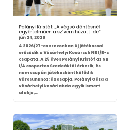
Polányi Kristóf: „A végső döntésnél
egyértelműen a szívem húzott ide”
jún 24, 2026
A 2026/27-es szezonban új játékossal
erősödik a Vásárhelyi Kosársuli NB I/B-s
csapata. A 25 éves Polányi Kristóf az NB
I/A csoportos Szedeáktól érkezik, és
nem csupán játékosként kötődik
városunkhoz: édesapja, Polányi Géza a
vásárhelyi kosárlabda egyik ismert
alakja,...