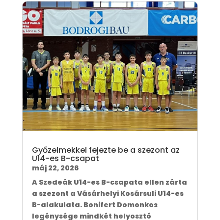
Győzelmekkel fejezte be a szezont az
U14-es B-csapat
máj 22, 2026
A Szedeák U14-es B-csapata ellen zárta
a szezont a Vásárhelyi Kosársuli U14-es
B-alakulata. Bonifert Domonkos
legénysége mindkét helyosztó