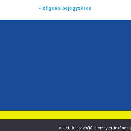
« Régebbi bejegyzések
A jobb felhasználói élmény érdekében a