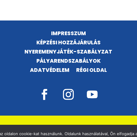
IMPRESSZUM
KÉPZÉSI HOZZÁJÁRULÁS
NYEREMENYJÁTÉK-SZABÁLYZAT
PÁLYARENDSZABÁLYOK
ADATVÉDELEM
RÉGI OLDAL
©
VÁSÁRHELYI KOSÁRSULI, MINDEN JOG FENNTARTVA!
z oldalon cookie-kat használunk. Oldalunk használatával, Ön elfogadja a