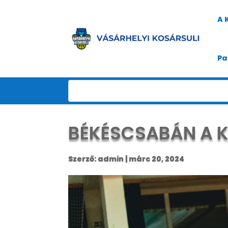
A 
Pa
BÉKÉSCSABÁN A 
Szerző:
admin
|
márc 20, 2024