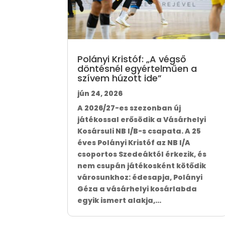
Polányi Kristóf: „A végső
döntésnél egyértelműen a
szívem húzott ide”
jún 24, 2026
A 2026/27-es szezonban új
játékossal erősödik a Vásárhelyi
Kosársuli NB I/B-s csapata. A 25
éves Polányi Kristóf az NB I/A
csoportos Szedeáktól érkezik, és
nem csupán játékosként kötődik
városunkhoz: édesapja, Polányi
Géza a vásárhelyi kosárlabda
egyik ismert alakja,...