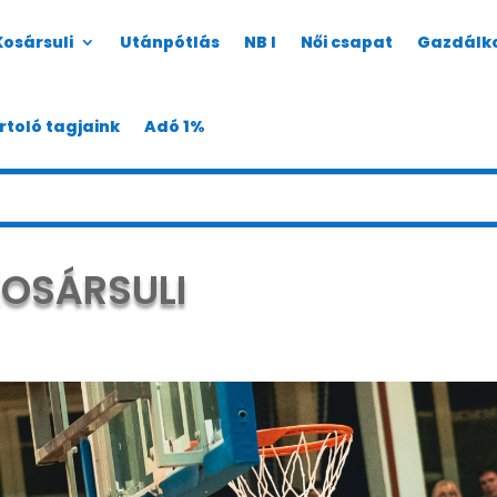
Kosársuli
Utánpótlás
NB I
Női csapat
Gazdálk
rtoló tagjaink
Adó 1%
KOSÁRSULI