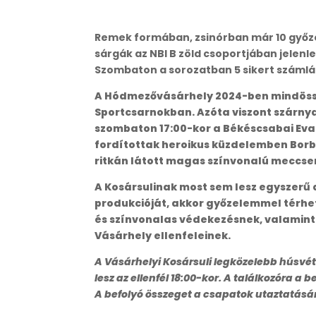
Remek formában, zsinórban már 10 győzel
sárgák az NBI B zöld csoportjában jelenle
Szombaton a sorozatban 5 sikert száml
A Hódmezővásárhely 2024-ben mindössze 
Sportcsarnokban. Azóta viszont szárnya
szombaton 17:00-kor a Békéscsabai Eva
fordítottak heroikus küzdelemben Borbá
ritkán látott magas színvonalú meccse
A Kosársulinak most sem lesz egyszerű 
produkcióját, akkor győzelemmel térhet
és színvonalas védekezésnek, valamint
Vásárhely ellenfeleinek.
A Vásárhelyi Kosársuli legközelebb húsvét
lesz az ellenfél 18:00-kor. A találkozóra 
A befolyó összeget a csapatok utaztatásár