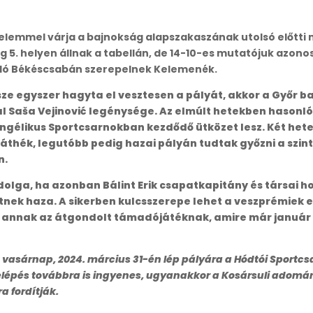
emmel várja a bajnokság alapszakaszának utolsó előtti mé
g 5. helyen állnak a tabellán, de 14-10-es mutatójuk azonos 
áló Békéscsabán szerepelnek Kelemenék.
egyszer hagyta el vesztesen a pályát, akkor a Győr bab
l Saša Vejinović legénysége. Az elmúlt hetekben hasonlóa
ngélikus Sportcsarnokban kezdődő ütközet lesz. Két het
thék, legutóbb pedig hazai pályán tudtak győzni a szint
n.
dolga, ha azonban Bálint Erik csapatkapitány és társai 
nek haza. A sikerben kulcsszerepe lehet a veszprémiek e
 annak az átgondolt támadójátéknak, amire már január e
 vasárnap, 2024. március 31-én lép pályára a Hódtói Sportc
a belépés továbbra is ingyenes, ugyanakkor a Kosársuli adomá
a fordítják.