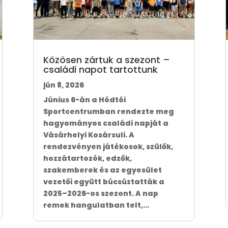
Közösen zártuk a szezont –
családi napot tartottunk
jún 8, 2026
Június 6-án a Hódtói
Sportcentrumban rendezte meg
hagyományos családi napját a
Vásárhelyi Kosársuli. A
rendezvényen játékosok, szülők,
hozzátartozók, edzők,
szakemberek és az egyesület
vezetői együtt búcsúztatták a
2025–2026-os szezont. A nap
remek hangulatban telt,...