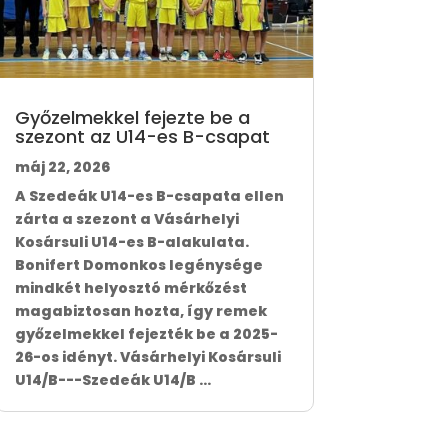
Győzelmekkel fejezte be a
szezont az U14-es B-csapat
máj 22, 2026
A Szedeák U14-es B-csapata ellen
zárta a szezont a Vásárhelyi
Kosársuli U14-es B-alakulata.
Bonifert Domonkos legénysége
mindkét helyosztó mérkőzést
magabiztosan hozta, így remek
győzelmekkel fejezték be a 2025-
26-os idényt. Vásárhelyi Kosársuli
U14/B---Szedeák U14/B ...