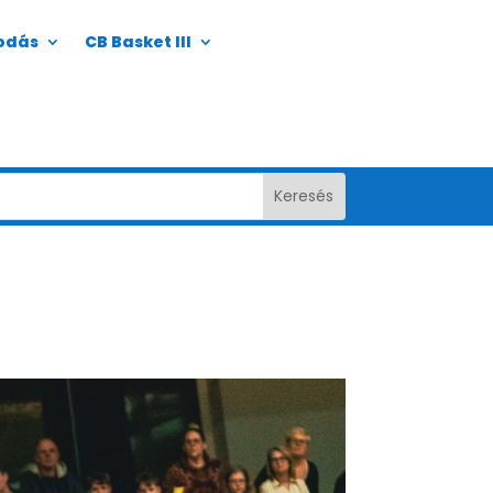
odás
CB Basket III