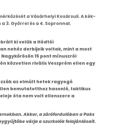
rkőzését a Vásárhelyi Kosársuli. A kék-
a 3. Győrrel és a 4. Sopronnal.
rált ki velük a Hódtói
n nehéz derbijeik voltak, mint a most
e Nagykőrösön 15 pont mínuszról
én közvetlen rivális Veszprém ellen egy
hozzák az elmúlt hetek ragyogó
llen bemutatotthoz hasonló, taktikus
leje óta nem volt ellenszere a
sarnokban. Akkor, a zárófordulóban a Paks
nygyűjtőbe várja a szurkolók felajánlásait.